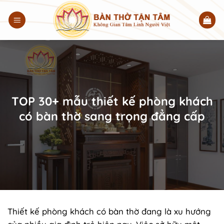
Chuyển
đến
nội
dung
TOP 30+ mẫu thiết kế phòng khách
có bàn thờ sang trọng đẳng cấp
Thiết kế phòng khách có bàn thờ đang là xu hướng