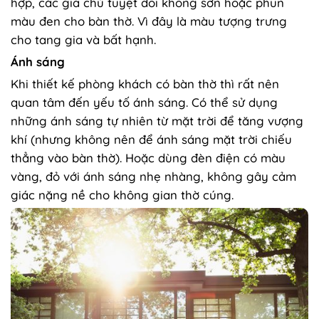
hợp, các gia chủ tuyệt đối không sơn hoặc phun
màu đen cho bàn thờ. Vì đây là màu tượng trưng
cho tang gia và bất hạnh.
Ánh sáng
Khi thiết kế phòng khách có bàn thờ thì rất nên
quan tâm đến yếu tố ánh sáng. Có thể sử dụng
những ánh sáng tự nhiên từ mặt trời để tăng vượng
khí (nhưng không nên để ánh sáng mặt trời chiếu
thẳng vào bàn thờ). Hoặc dùng đèn điện có màu
vàng, đỏ với ánh sáng nhẹ nhàng, không gây cảm
giác nặng nề cho không gian thờ cúng.