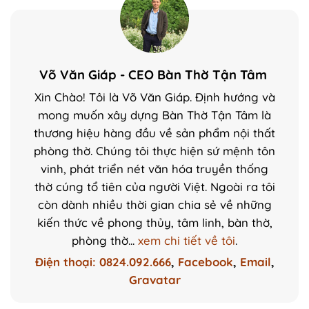
Võ Văn Giáp - CEO Bàn Thờ Tận Tâm
Xin Chào! Tôi là Võ Văn Giáp. Định hướng và
mong muốn xây dựng Bàn Thờ Tận Tâm là
thương hiệu hàng đầu về sản phẩm nội thất
phòng thờ. Chúng tôi thực hiện sứ mệnh tôn
vinh, phát triển nét văn hóa truyền thống
thờ cúng tổ tiên của người Việt. Ngoài ra tôi
còn dành nhiều thời gian chia sẻ về những
kiến thức về phong thủy, tâm linh, bàn thờ,
phòng thờ...
xem chi tiết về tôi
.
Điện thoại: 0824.092.666
,
Facebook
,
Email
,
Gravatar