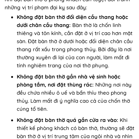
những vị trí phạm đại kỵ sau đây:
Không đặt bàn thờ đối diện cầu thang hoặc
dưới chân cầu thang:
Bàn thờ là chốn linh
thiêng và tôn kính, cần đặt ở vị trí cao hơn mặt
sàn. Đặt bàn thờ ở dưới hoặc đối diện chân cầu
thang rất xấu trong phong thủy. Bởi đây là nơi
thường xuyên đi lại của con người, làm mất đi
tính nghiêm trang của nơi thờ phụng.
Không đặt bàn thờ gần nhà vệ sinh hoặc
phòng tắm, nơi đặt thùng rác:
Những nơi này
đều chứa nhiều ô uế và bẩn thỉu theo phong
thủy. Làm mất đi ý nghĩa cao cả của chốn thờ
cúng tổ tiên.
Không đặt bàn thờ quá gần cửa ra vào:
Khi
thiết kế phòng khách có bàn thờ, thường sẽ đặt
bàn thờ ở vị trí trung tâm của ngôi nhà và nhìn