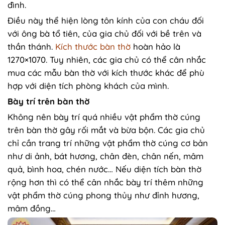
đình.
Điều này thể hiện lòng tôn kính của con cháu đối
với ông bà tổ tiên, của gia chủ đối với bề trên và
thần thánh.
Kích thước bàn thờ
hoàn hảo là
1270×1070. Tuy nhiên, các gia chủ có thể cân nhắc
mua các mẫu bàn thờ với kích thước khác để phù
hợp với diện tích phòng khách của mình.
Bày trí trên bàn thờ
Không nên bày trí quá nhiều vật phẩm thờ cúng
trên bàn thờ gây rối mắt và bừa bộn. Các gia chủ
chỉ cần trang trí những vật phẩm thờ cúng cơ bản
như di ảnh, bát hương, chân đèn, chân nến, mâm
quả, bình hoa, chén nước… Nếu diện tích bàn thờ
rộng hơn thì có thể cân nhắc bày trí thêm những
vật phẩm thờ cúng phong thủy như đỉnh hương,
mâm đồng…