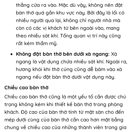
thẳng cửa ra vào. Mặc dù vậy, không nên đặt
bàn thờ quá gần khu vực này. Bởi đây là lối có
nhiều người qua lại, không chỉ người nhà mà
còn có các vị khách từ bên ngoài vào, mang
theo nhiều sát khí. Tổng quan vị trí này cũng
rất kém thẩm mỹ.
Không đặt bàn thờ bên dưới xà ngang:
Xà
ngang là vật dụng chứa nhiều sát khí. Ngoài ra,
hương khói khi thờ cúng cũng dễ bám vào xà
ngang nếu đặt bàn thờ dưới vật dụng này.
Chiều cao bàn thờ
Chiều cao bàn thờ cũng là một yếu tố cần được chú
trọng không kém khi thiết kế bàn thờ trong phòng
khách. Độ cao của bàn thờ tính từ mặt sàn cho đến
mép dưới cùng của bàn thờ cần cao hơn mặt bằng
chung về chiều cao của những thành viên trong gia