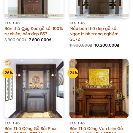
BÀN THỜ
BÀN THỜ
Bàn thờ Quý Đức gỗ sồi 100%
Mẫu bàn thờ đẹp gỗ sồi
tự nhiên, bền đẹp B33
Ngọc Minh trang nghiêm
GC72
Original
Current
8.900.000
₫
7.800.000
₫
price
price
Original
Curren
11.900.000
₫
10.200.000
₫
was:
is:
price
price
8.900.000₫.
7.800.000₫.
was:
is:
11.900.000₫.
10.200
-26%
-24%
BÀN THỜ
BÀN THỜ
Bàn Thờ Đứng Gỗ Sồi Phúc
Bàn Thờ Đứng Vạn Liên Gỗ