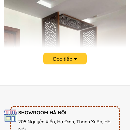
Đọc tiếp
Bàn thờ treo tường kích thước nhỏ
SHOWROOM HÀ NỘI
205 Nguyễn Xiển, Hạ Đình, Thanh Xuân, Hà
Nội