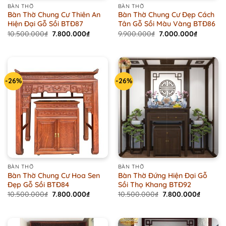
BÀN THỜ
BÀN THỜ
Bàn Thờ Chung Cư Thiên An
Bàn Thờ Chung Cư Đẹp Cách
Hiện Đại Gỗ Sồi BTĐ87
Tân Gỗ Sồi Màu Vàng BTĐ86
Original
Current
Original
Current
10.500.000
₫
7.800.000
₫
9.900.000
₫
7.000.000
₫
price
price
price
price
was:
is:
was:
is:
10.500.000₫.
7.800.000₫.
9.900.000₫.
7.000.00
-26%
-26%
BÀN THỜ
BÀN THỜ
Bàn Thờ Chung Cư Hoa Sen
Bàn Thờ Đứng Hiện Đại Gỗ
Đẹp Gỗ Sồi BTĐ84
Sồi Thọ Khang BTĐ92
Original
Current
Original
Current
10.500.000
₫
7.800.000
₫
10.500.000
₫
7.800.000
₫
price
price
price
price
was:
is:
was:
is:
10.500.000₫.
7.800.000₫.
10.500.000₫.
7.800.0