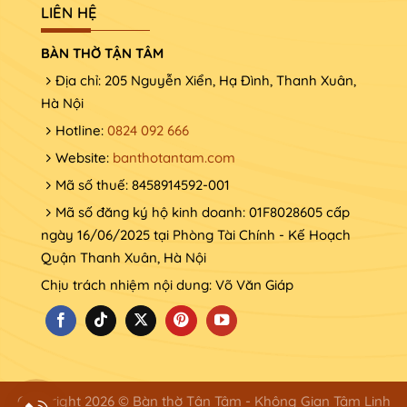
LIÊN HỆ
BÀN THỜ TẬN TÂM
Địa chỉ: 205 Nguyễn Xiển, Hạ Đình, Thanh Xuân,
Hà Nội
Hotline:
0824 092 666
Website:
banthotantam.com
Bàn thờ treo tường chống ám khói
Mã số thuế: 8458914592-001
Mẫu bàn thờ đứng gỗ sồi
Mã số đăng ký hộ kinh doanh: 01F8028605 cấp
ngày 16/06/2025 tại Phòng Tài Chính - Kế Hoạch
Quận Thanh Xuân, Hà Nội
Chịu trách nhiệm nội dung: Võ Văn Giáp
Copyright 2026 © Bàn thờ Tận Tâm - Không Gian Tâm Linh