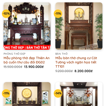
14.500.000₫.
13.900.000₫.
16.900.000₫.
15.900
-10%
-11%
PHÒNG THỜ ĐẸP
BÀN THỜ
Mẫu phòng thờ đẹp Thiên An
Mẫu bàn thờ chung cư Cát
bộ cuốn thư câu đối ĐG02
Tường vách ngăn họa tiết
TT101
Original
Current
15.500.000
₫
13.900.000
₫
price
price
Original
Current
9.200.000
₫
8.200.000
₫
was:
is:
price
price
15.500.000₫.
13.900.000₫.
was:
is:
9.200.000₫.
8.200.00
-11%
-14%