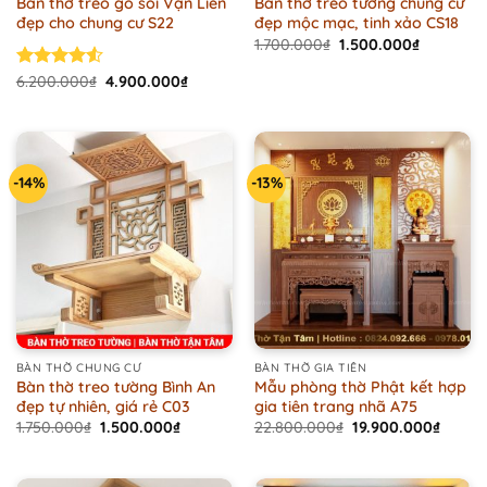
Bàn thờ treo gỗ sồi Vạn Liên
Bàn thờ treo tường chung cư
đẹp cho chung cư S22
đẹp mộc mạc, tinh xảo CS18
Original
Current
1.700.000
₫
1.500.000
₫
price
price
was:
is:
Original
Current
Rated
6.200.000
₫
4.900.000
₫
1.700.000₫.
1.500.000
price
price
4.50
out
was:
is:
of 5
6.200.000₫.
4.900.000₫.
-14%
-13%
BÀN THỜ CHUNG CƯ
BÀN THỜ GIA TIÊN
Bàn thờ treo tường Bình An
Mẫu phòng thờ Phật kết hợp
đẹp tự nhiên, giá rẻ C03
gia tiên trang nhã A75
Original
Current
Original
Curren
1.750.000
₫
1.500.000
₫
22.800.000
₫
19.900.000
₫
price
price
price
price
was:
is:
was:
is:
1.750.000₫.
1.500.000₫.
22.800.000₫.
19.900