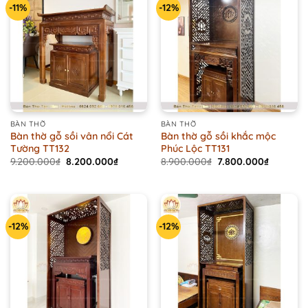
-11%
-12%
BÀN THỜ
BÀN THỜ
Bàn thờ gỗ sồi vân nổi Cát
Bàn thờ gỗ sồi khắc mộc
Tường TT132
Phúc Lộc TT131
Original
Current
Original
Current
9.200.000
₫
8.200.000
₫
8.900.000
₫
7.800.000
₫
price
price
price
price
was:
is:
was:
is:
9.200.000₫.
8.200.000₫.
8.900.000₫.
7.800.00
-12%
-12%