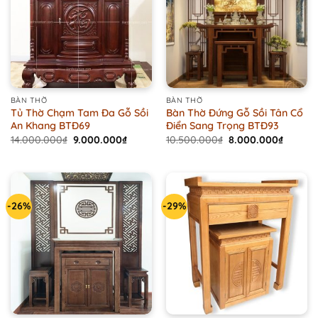
BÀN THỜ
BÀN THỜ
Tủ Thờ Chạm Tam Đa Gỗ Sồi
Bàn Thờ Đứng Gỗ Sồi Tân Cổ
An Khang BTĐ69
Điển Sang Trọng BTĐ93
Original
Current
Original
Curren
14.000.000
₫
9.000.000
₫
10.500.000
₫
8.000.000
₫
price
price
price
price
was:
is:
was:
is:
14.000.000₫.
9.000.000₫.
10.500.000₫.
8.000.0
-26%
-29%