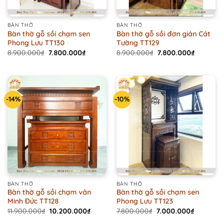
BÀN THỜ
BÀN THỜ
Bàn thờ gỗ sồi chạm sen
Bàn thờ gỗ sồi đơn giản Cát
Phong Lưu TT130
Tường TT129
Original
Current
Original
Current
8.900.000
₫
7.800.000
₫
8.900.000
₫
7.800.000
₫
price
price
price
price
was:
is:
was:
is:
8.900.000₫.
7.800.000₫.
8.900.000₫.
7.800.00
-14%
-10%
BÀN THỜ
BÀN THỜ
Bàn thờ gỗ sồi chạm vân
Bàn thờ gỗ sồi chạm sen
Minh Đức TT128
Phong Lưu TT123
Original
Current
Original
Current
11.900.000
₫
10.200.000
₫
7.800.000
₫
7.000.000
₫
price
price
price
price