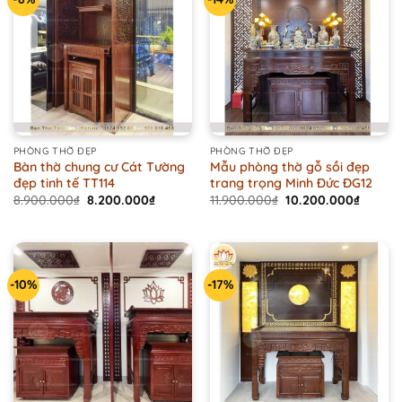
PHÒNG THỜ ĐẸP
PHÒNG THỜ ĐẸP
Bàn thờ chung cư Cát Tường
Mẫu phòng thờ gỗ sồi đẹp
đẹp tinh tế TT114
trang trọng Minh Đức ĐG12
Original
Current
Original
Curren
8.900.000
₫
8.200.000
₫
11.900.000
₫
10.200.000
₫
price
price
price
price
was:
is:
was:
is:
8.900.000₫.
8.200.000₫.
11.900.000₫.
10.200
-10%
-17%