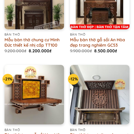
BÀN THỜ
BÀN THỜ
Mẫu bàn thờ chung cư Minh
Mẫu bàn thờ gỗ sồi An Hòa
Đức thiết kế nhị cấp TT100
đẹp trang nghiêm GC53
Original
Current
Original
Current
9.200.000
₫
8.200.000
₫
9.900.000
₫
8.500.000
₫
price
price
price
price
was:
is:
was:
is:
9.200.000₫.
8.200.000₫.
9.900.000₫.
8.500.00
-21%
-12%
BÀN THỜ
BÀN THỜ