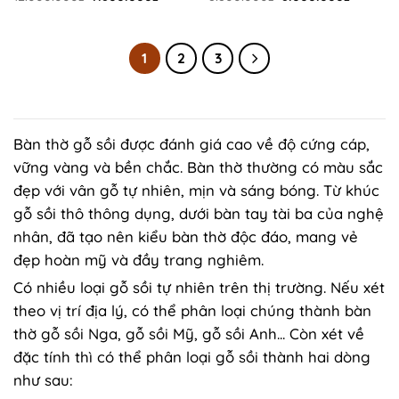
price
price
price
price
was:
is:
was:
is:
12.000.000₫.
7.800.000₫.
8.800.000₫.
8.000.0
1
2
3
Bàn thờ gỗ sồi được đánh giá cao về độ cứng cáp,
vững vàng và bền chắc. Bàn thờ thường có màu sắc
đẹp với vân gỗ tự nhiên, mịn và sáng bóng. Từ khúc
gỗ sồi thô thông dụng, dưới bàn tay tài ba của nghệ
nhân, đã tạo nên kiểu bàn thờ độc đáo, mang vẻ
đẹp hoàn mỹ và đầy trang nghiêm​​.
Có nhiều loại gỗ sồi tự nhiên trên thị trường. Nếu xét
theo vị trí địa lý, có thể phân loại chúng thành bàn
thờ gỗ sồi Nga, gỗ sồi Mỹ, gỗ sồi Anh... Còn xét về
đặc tính thì có thể phân loại gỗ sồi thành hai dòng
như sau: