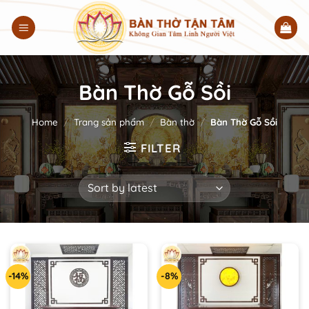
Chuyển
đến
nội
dung
Bàn Thờ Gỗ Sồi
Home
/
Trang sản phẩm
/
Bàn thờ
/
Bàn Thờ Gỗ Sồi
FILTER
-14%
-8%