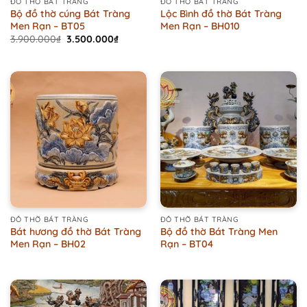
ĐỒ THỜ BÁT TRÀNG
ĐỒ THỜ BÁT TRÀNG
Bộ đồ thờ cúng Bát Tràng
Lộc Bình đồ thờ Bát Tràng
Men Rạn – BT05
Men Rạn – BH010
Original
Current
3.900.000
₫
3.500.000
₫
price
price
was:
is:
3.900.000₫.
3.500.000₫.
ĐỒ THỜ BÁT TRÀNG
ĐỒ THỜ BÁT TRÀNG
Bát hương đồ thờ Bát Tràng
Bộ đồ thờ Bát Tràng Men
Men Rạn – BH02
Rạn – BT04