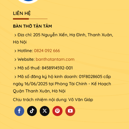
LIÊN HỆ
BÀN THỜ TẬN TÂM
Địa chỉ: 205 Nguyễn Xiển, Hạ Đình, Thanh Xuân,
Hà Nội
Hotline:
0824 092 666
Website:
banthotantam.com
Men rạn
Mã số thuế: 8458914592-001
Đây là loại men truyền thống của làng gốm Bát
Mã số đăng ký hộ kinh doanh: 01F8028605 cấp
Tràng, nó được tạo ra trong nhiệt độ cao và có
ngày 16/06/2025 tại Phòng Tài Chính - Kế Hoạch
những vết nứt li ti độc đáo trên bề mặt. Loại men
Quận Thanh Xuân, Hà Nội
này thường có màu xanh nhạt hoặc trắng ngà tinh
Chịu trách nhiệm nội dung: Võ Văn Giáp
tế, có hình dáng đơn giản, họa tiết trang trí thường
là những hoa văn truyền thống như hoa mai, hoa
sen, hoa lan, long ly, rồng phụng…