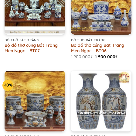
ĐỒ THỜ BÁT TRÀNG
ĐỒ THỜ BÁT TRÀNG
Bộ đồ thờ cúng Bát Tràng
Bộ đồ thờ cúng Bát Tràng
Men Ngọc – BT07
Men Ngọc – BT06
Original
Current
1.900.000
₫
1.500.000
₫
price
price
was:
is:
1.900.000₫.
1.500.000
-10%