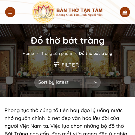
Chuyển
đến
nội
dung
Đồ thờ bát tràng
Home
/
Trang sản phẩm
/
Đồ thờ bát tràng
FILTER
Phong tục thờ cúng tổ tiên hay đạo lý uống nước
nhớ nguồn chính là nét đẹp văn hóa lâu đời của
người Việt Nam ta. Việc lựa chọn những bộ đồ thờ
Bát Tràng cao cấp, đẹp mắt vừa mang đến ý nghĩa