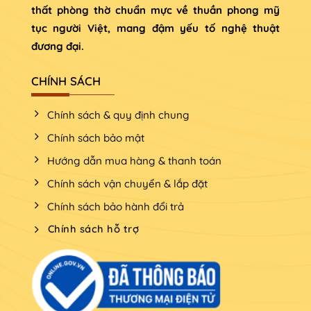
thất phòng thờ chuẩn mực về thuần phong mỹ
Men lam
tục người Việt, mang đậm yếu tố nghệ thuật
đương đại.
Men lam là loại men mới của làng gốm Bát Tràng, là
sự kết hợp các khoáng sản để tạo ra màu xanh lam
CHÍNH SÁCH
đậm hoặc nhạt. Có độ bóng cao và chịu nhiệt tốt. Đồ
thờ Bát Tràng men lam thường mang các họa tiết
Chính sách & quy định chung
hiện đại và sáng tạo như hoa quả, cây cỏ, con vật,
Chính sách bảo mật
phong cảnh…
Hướng dẫn mua hàng & thanh toán
Chính sách vận chuyển & lắp đặt
Chính sách bảo hành đổi trả
Chính sách hỗ trợ