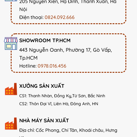
205 Nguyễn Xiển, Hạ Đình, Thanh Xuân, Hà
Nội
Điện thoại:
0824.092.666
SHOWROOM TP.HCM
443 Nguyễn Oanh, Phường 17, Gò Vấp,
Tp.HCM
Bộ đồ thờ Bát Tràng bao gồm các vật phẩm như
Hotline:
0978.016.456
sau:
Bát nhang (có thể có 1 hoặc 3 bát);
XƯỞNG SẢN XUẤT
Ống cắm hương;
CS1: Thanh Nhàn, Đồng Kỵ,Từ Sơn, Bắc Ninh
Bộ chén thờ (3 hoặc 5 chiếc);
CS2: Thôn Đại Vĩ, Liên Hà, Đông Anh, HN
Bộ ấm chén thờ cỡ nhỏ;
NHÀ MÁY SẢN XUẤT
Bộ bát cơm, đũa thờ (6 đến 10 bát);
Địa chỉ: Cốc Phong, Chí Tân, Khoái châu, Hưng
Mâm bồng (đựng ngũ quả, bánh kẹo hoặc đồ