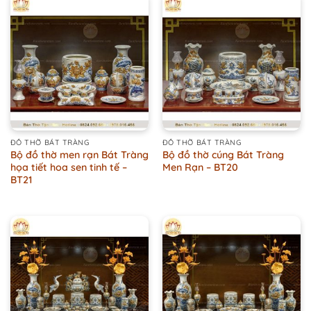
ĐỒ THỜ BÁT TRÀNG
ĐỒ THỜ BÁT TRÀNG
Bộ đồ thờ men rạn Bát Tràng
Bộ đồ thờ cúng Bát Tràng
họa tiết hoa sen tinh tế –
Men Rạn – BT20
BT21