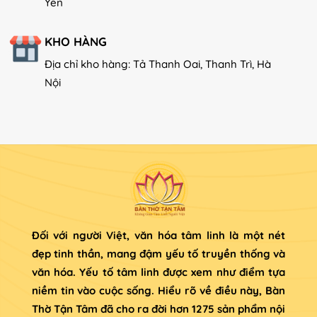
Yên
cúng);
KHO HÀNG
Bầu rượu;
Địa chỉ kho hàng: Tả Thanh Oai, Thanh Trì, Hà
Lọ hoa,
đèn trang trí bàn thờ
, giá nến, chóe
Nội
cúng;
Đế cắm hương, lọ lục bình, đỉnh hạc, lư hương.
Tất cả những sản phẩm này sẽ tạo nên một bộ đồ
thờ hoàn chỉnh và tinh tế, phản ánh niềm tin và tâm
linh của mỗi người.
Những dòng men phổ biến được dùng làm
đồ thờ Bát Tràng hiện nay
Đối với người Việt, văn hóa tâm linh là một nét
Hiện nay có rất nhiều loại đồ thờ Bát Tràng được
đẹp tinh thần, mang đậm yếu tố truyền thống và
phân loại theo từng dòng men khác nhau. Đối với
văn hóa. Yếu tố tâm linh được xem như điểm tựa
từng loại men không chỉ có sự khác biệt về màu sắc,
niềm tin vào cuộc sống. Hiểu rõ về điều này, Bàn
độ sáng bóng mà còn khác nhau về cách chế tác
Thờ Tận Tâm đã cho ra đời hơn 1275 sản phẩm nội
độc đáo.