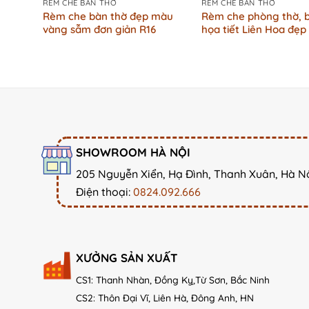
RÈM CHE BÀN THỜ
RÈM CHE BÀN THỜ
Rèm che bàn thờ đẹp màu
Rèm che phòng thờ, 
vàng sẫm đơn giản R16
họa tiết Liên Hoa đẹp
SHOWROOM HÀ NỘI
205 Nguyễn Xiển, Hạ Đình, Thanh Xuân, Hà N
Điện thoại:
0824.092.666
XƯỞNG SẢN XUẤT
CS1: Thanh Nhàn, Đồng Kỵ,Từ Sơn, Bắc Ninh
CS2: Thôn Đại Vĩ, Liên Hà, Đông Anh, HN