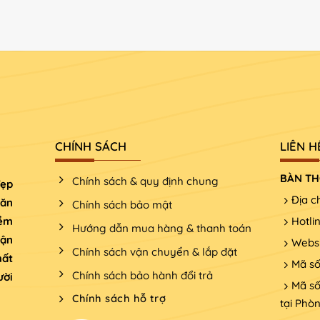
CHÍNH SÁCH
LIÊN H
BÀN TH
Chính sách & quy định chung
đẹp
Địa c
văn
Chính sách bảo mật
iềm
Hotli
Hướng dẫn mua hàng & thanh toán
Tận
Websi
Chính sách vận chuyển & lắp đặt
hất
Mã số
Chính sách bảo hành đổi trả
ười
Mã số
Chính sách hỗ trợ
tại Phò