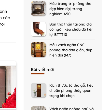
Mẫu trang trí phòng thờ
was:
is:
đẹp hiện đại, trang
9.800.000₫.
8.000.000
hanh
nghiêm A50
o cấp
mọi
Bàn thờ thần tài ông địa
có ngăn kéo chứa đồ tiện
lợi BTTT10
Mẫu vách ngăn CNC
phòng thờ đơn giản, đẹp
hiện đại (M7)
Bài viết mới
Kích thước tủ thờ gỗ: tiêu
chuẩn phong thủy quan
trọng khi chọn
Vách ngăn phòng ngủ với