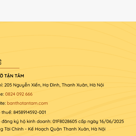
Ệ
Ờ TẬN TÂM
hỉ: 205 Nguyễn Xiển, Hạ Đình, Thanh Xuân, Hà Nội
ne:
0824 092 666
te:
banthotantam.com
 thuế: 8458914592-001
 đăng ký hộ kinh doanh: 01F8028605 cấp ngày 16/06/2025
ng Tài Chính - Kế Hoạch Quận Thanh Xuân, Hà Nội