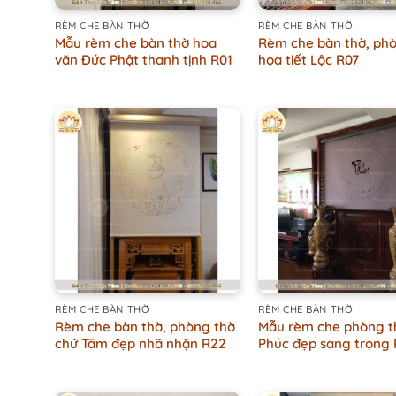
RÈM CHE BÀN THỜ
RÈM CHE BÀN THỜ
Mẫu rèm che bàn thờ hoa
Rèm che bàn thờ, ph
văn Đức Phật thanh tịnh R01
họa tiết Lộc R07
+
+
RÈM CHE BÀN THỜ
RÈM CHE BÀN THỜ
Rèm che bàn thờ, phòng thờ
Mẫu rèm che phòng t
chữ Tâm đẹp nhã nhặn R22
Phúc đẹp sang trọng