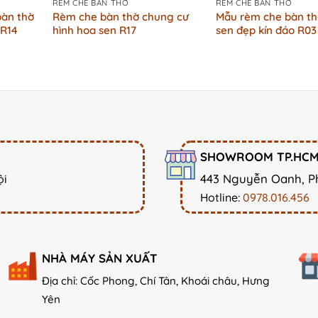
RÈM CHE BÀN THỜ
RÈM CHE BÀN THỜ
bàn thờ
Rèm che bàn thờ chung cư
Mẫu rèm che bàn th
 R14
hình hoa sen R17
sen đẹp kín đáo R03
SHOWROOM TP.HC
443 Nguyễn Oanh, P
ội
Hotline:
0978.016.456
NHÀ MÁY SẢN XUẤT
Địa chỉ: Cốc Phong, Chí Tân, Khoái châu, Hưng
Yên