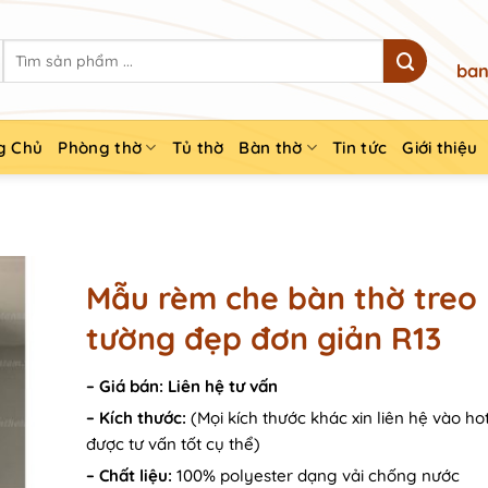
Search
ban
for:
g Chủ
Phòng thờ
Tủ thờ
Bàn thờ
Tin tức
Giới thiệu
Mẫu rèm che bàn thờ treo
tường đẹp đơn giản R13
–
Giá bán:
Liên hệ tư vấn
–
Kích thước:
(Mọi kích thước khác xin liên hệ vào ho
được tư vấn tốt cụ thể)
– Chất liệu:
100% polyester dạng vải chống nước