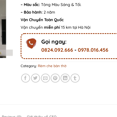
– Màu sắc:
Tông Màu Sáng & Tối.
– Bảo hành:
2 năm
Vận Chuyển Toàn Quốc
Vận chuyển
miễn phí
15 km tại Hà Nội
Gọi ngay:
0824.092.666
-
0978.016.456
Category:
Rèm che bàn thờ
Reviews (0)
Giới thiệu về CEO