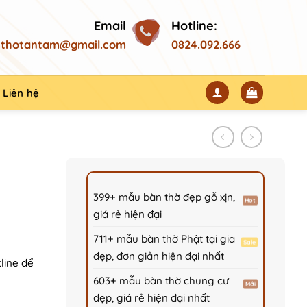
Email
Hotline:
thotantam@gmail.com
0824.092.666
Liên hệ
399+ mẫu bàn thờ đẹp gỗ xịn,
giá rẻ hiện đại
711+ mẫu bàn thờ Phật tại gia
đẹp, đơn giản hiện đại nhất
tline để
603+ mẫu bàn thờ chung cư
đẹp, giá rẻ hiện đại nhất