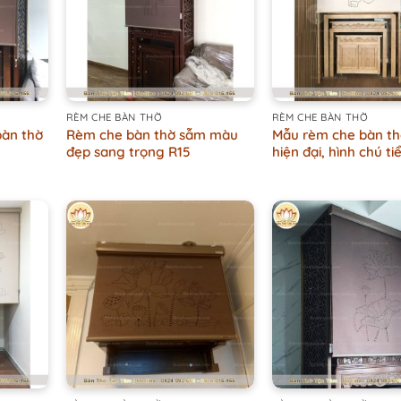
+
+
RÈM CHE BÀN THỜ
RÈM CHE BÀN THỜ
bàn thờ
Rèm che bàn thờ sẫm màu
Mẫu rèm che bàn th
đẹp sang trọng R15
hiện đại, hình chú ti
+
+