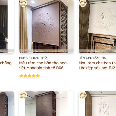
+
+
RÈM CHE BÀN THỜ
RÈM CHE BÀN THỜ
 chống
Mẫu rèm che bàn thờ họa
Mẫu rèm che bàn th
tiết Mandala tinh tế R06
Lộc đẹp sắc nét R12
Rated
5.00
out of 5