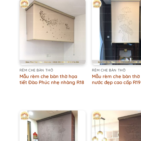
+
+
RÈM CHE BÀN THỜ
RÈM CHE BÀN THỜ
Mẫu rèm che bàn thờ họa
Mẫu rèm che bàn thờ
tiết Đào Phúc nhẹ nhàng R18
nước đẹp cao cấp R19