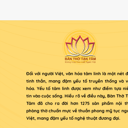
Đối với người Việt, văn hóa tâm linh là một nét 
tinh thần, mang đậm yếu tố truyền thống và 
hóa. Yếu tố tâm linh được xem như điểm tựa n
tin vào cuộc sống. Hiểu rõ về điều này, Bàn Thờ 
Tâm đã cho ra đời hơn 1275 sản phẩm nội t
phòng thờ chuẩn mực về thuần phong mỹ tục ng
Việt, mang đậm yếu tố nghệ thuật đương đại.