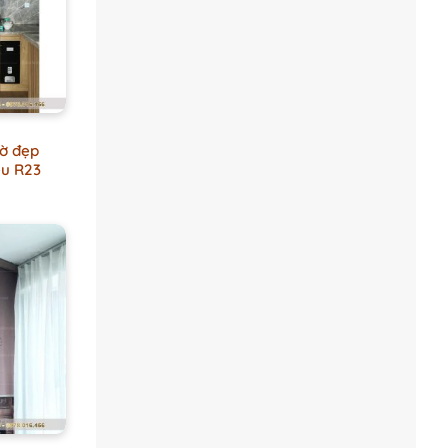
ờ đẹp
ểu R23