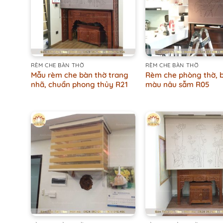
+
+
RÈM CHE BÀN THỜ
RÈM CHE BÀN THỜ
Mẫu rèm che bàn thờ trang
Rèm che phòng thờ, 
nhã, chuẩn phong thủy R21
màu nâu sẫm R05
+
+