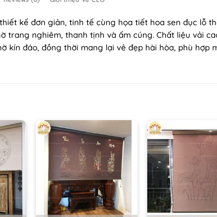
hiết kế đơn giản, tinh tế cùng họa tiết hoa sen đục lỗ t
ờ trang nghiêm, thanh tịnh và ấm cúng. Chất liệu vải ca
ờ kín đáo, đồng thời mang lại vẻ đẹp hài hòa, phù hợp 
+
+