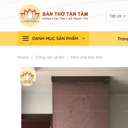
Chuyển
đến
nội
dung
DANH MỤC SẢN PHẨM
Tran
Home
/
Trang sản phẩm
/
Rèm che bàn thờ