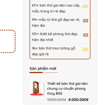
611+ bàn thờ gia tiên cao cấp,
mẫu trang trí rẻ đẹp
99+ mẫu tủ thờ gỗ đẹp xịn rẻ,
hiện đại
101+ thiết kế phòng thờ đẹp
hiện đại nhất
96+ bàn thờ treo tường gỗ
đẹp giá rẻ
Sản phẩm mới
Thiết kế bàn thờ gia tiên
chung cư chuẩn phong
thủy B05
Original
Current
9.800.000
₫
8.000.000
₫
price
price