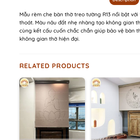
Mẫu rèm che bàn thờ treo tường R13 nổi bật với t
thoát. Màu nâu đất nhẹ nhàng tạo không gian th
cùng kết cấu cuốn chắc chắn giúp bảo vệ bàn th
không gian thờ hiện đại.
RELATED PRODUCTS
+
+