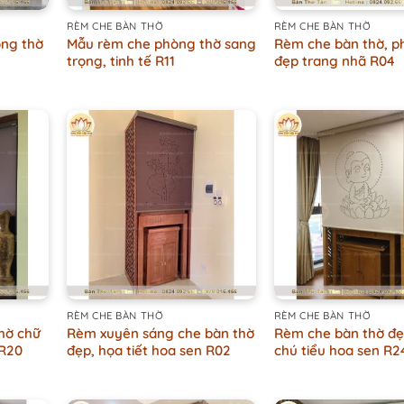
RÈM CHE BÀN THỜ
RÈM CHE BÀN THỜ
òng thờ
Mẫu rèm che phòng thờ sang
Rèm che bàn thờ, p
trọng, tinh tế R11
đẹp trang nhã R04
+
+
RÈM CHE BÀN THỜ
RÈM CHE BÀN THỜ
hờ chữ
Rèm xuyên sáng che bàn thờ
Rèm che bàn thờ đẹ
 R20
đẹp, họa tiết hoa sen R02
chú tiểu hoa sen R2