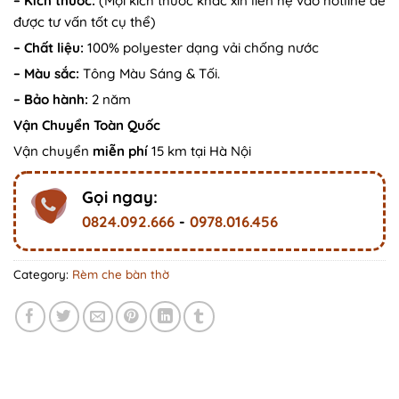
–
Kích thước:
(Mọi kích thước khác xin liên hệ vào hotline để
được tư vấn tốt cụ thể)
– Chất liệu:
100% polyester dạng vải chống nước
– Màu sắc:
Tông Màu Sáng & Tối.
– Bảo hành:
2 năm
Vận Chuyển Toàn Quốc
Vận chuyển
miễn phí
15 km tại Hà Nội
Gọi ngay:
0824.092.666
-
0978.016.456
Category:
Rèm che bàn thờ