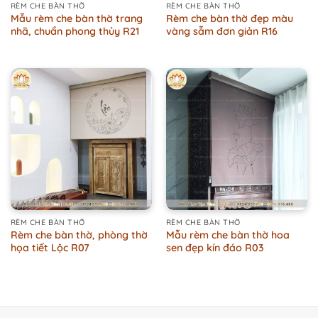
RÈM CHE BÀN THỜ
RÈM CHE BÀN THỜ
Mẫu rèm che bàn thờ trang
Rèm che bàn thờ đẹp màu
nhã, chuẩn phong thủy R21
vàng sẫm đơn giản R16
RÈM CHE BÀN THỜ
RÈM CHE BÀN THỜ
Rèm che bàn thờ, phòng thờ
Mẫu rèm che bàn thờ hoa
họa tiết Lộc R07
sen đẹp kín đáo R03