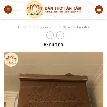
Chuyển
đến
nội
dung
Home
/
Trang sản phẩm
/
Rèm che bàn thờ
FILTER