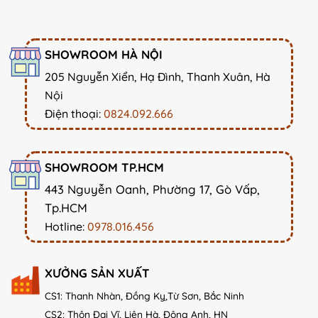
SHOWROOM HÀ NỘI
205 Nguyễn Xiển, Hạ Đình, Thanh Xuân, Hà
Nội
Điện thoại:
0824.092.666
SHOWROOM TP.HCM
443 Nguyễn Oanh, Phường 17, Gò Vấp,
Tp.HCM
Hotline:
0978.016.456
XƯỞNG SẢN XUẤT
CS1: Thanh Nhàn, Đồng Kỵ,Từ Sơn, Bắc Ninh
CS2: Thôn Đại Vĩ, Liên Hà, Đông Anh, HN