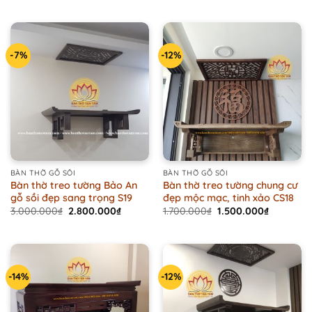
19.000.000₫.
16.800
out of 5
-7%
-12%
BÀN THỜ GỖ SỒI
BÀN THỜ GỖ SỒI
Bàn thờ treo tường Bảo An
Bàn thờ treo tường chung cư
gỗ sồi đẹp sang trọng S19
đẹp mộc mạc, tinh xảo CS18
Original
Current
Original
Current
3.000.000
₫
2.800.000
₫
1.700.000
₫
1.500.000
₫
price
price
price
price
was:
is:
was:
is:
3.000.000₫.
2.800.000₫.
1.700.000₫.
1.500.000
-14%
-12%