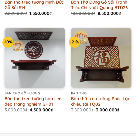
Bàn thờ treo tường Minh Đức
Bàn Thờ Đứng Gỗ Sồi Tranh
Gỗ Sồi S14
Trúc Chỉ Nhật Quang BTĐ26
Original
Current
Original
Current
2.200.000
₫
1.550.000
₫
10.500.000
₫
8.500.000
₫
price
price
price
price
was:
is:
was:
is:
2.200.000₫.
1.550.000₫.
10.500.000₫.
8.500.0
-10%
-21%
BÀN THỜ GỖ HƯƠNG
BÀN THỜ
Bàn thờ treo tường hoa sen
Bàn thờ treo tường Phúc Lộc
đẹp trang nghiêm GH01
chiêu tài TQ02
Original
Current
Original
Current
5.000.000
₫
4.500.000
₫
3.800.000
₫
3.000.000
₫
price
price
price
price
was:
is:
was:
is:
5.000.000₫.
4.500.000₫.
3.800.000₫.
3.000.0