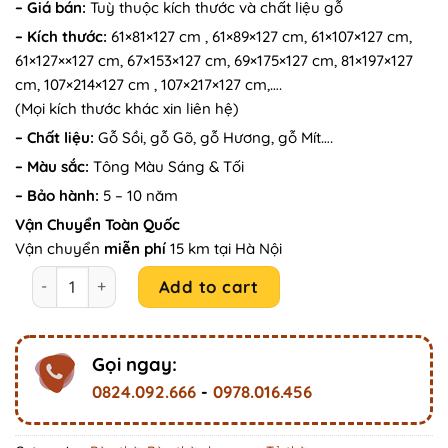
– Giá bán:
Tuỳ thuộc kích thước và chất liệu gỗ
was:
is:
– Kích thước:
61×81×127 cm , 61×89×127 cm, 61×107×127 cm,
14.500.000₫.
13.500.000₫.
61×127××127 cm, 67×153×127 cm, 69×175×127 cm, 81×197×127
cm, 107×214×127 cm , 107×217×127 cm,….
(Mọi kích thước khác xin liên hệ)
– Chất liệu:
Gỗ Sồi, gỗ Gõ, gỗ Hương, gỗ Mít….
– Màu sắc:
Tông Màu Sáng & Tối
– Bảo hành:
5 – 10 năm
Vận Chuyển Toàn Quốc
Vận chuyển
miễn phí
15 km tại Hà Nội
Bàn Thờ Đứng Gỗ Gõ Tân Cổ Điển Chuẩn Lỗ Ban BTG08 qua
Add to cart
Gọi ngay:
0824.092.666
-
0978.016.456