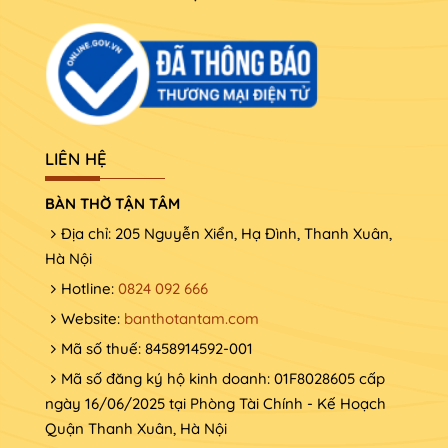
LIÊN HỆ
BÀN THỜ TẬN TÂM
Địa chỉ: 205 Nguyễn Xiển, Hạ Đình, Thanh Xuân,
Hà Nội
Hotline:
0824 092 666
Website:
banthotantam.com
Mã số thuế: 8458914592-001
Mã số đăng ký hộ kinh doanh: 01F8028605 cấp
ngày 16/06/2025 tại Phòng Tài Chính - Kế Hoạch
Quận Thanh Xuân, Hà Nội