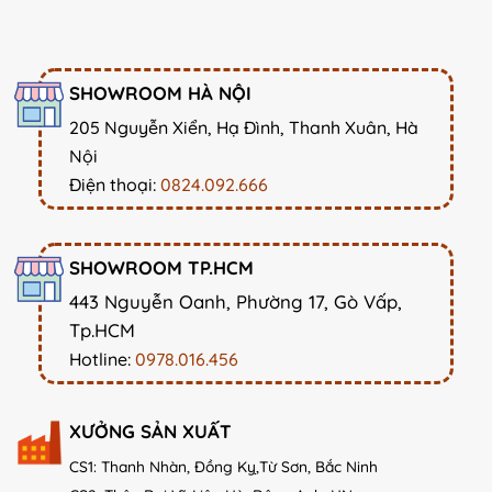
SHOWROOM HÀ NỘI
205 Nguyễn Xiển, Hạ Đình, Thanh Xuân, Hà
Nội
Điện thoại:
0824.092.666
SHOWROOM TP.HCM
443 Nguyễn Oanh, Phường 17, Gò Vấp,
Tp.HCM
Hotline:
0978.016.456
XƯỞNG SẢN XUẤT
CS1: Thanh Nhàn, Đồng Kỵ,Từ Sơn, Bắc Ninh