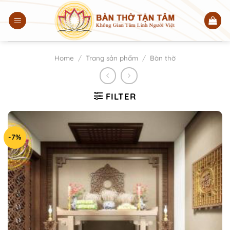
Chuyển
đến
nội
dung
Home
/
Trang sản phẩm
/
Bàn thờ
FILTER
-7%