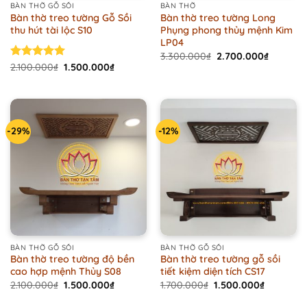
BÀN THỜ GỖ SỒI
BÀN THỜ
Bàn thờ treo tường Gỗ Sồi
Bàn thờ treo tường Long
thu hút tài lộc S10
Phụng phong thủy mệnh Kim
LP04
Original
Current
3.300.000
₫
2.700.000
₫
price
price
Original
Current
Rated
2.100.000
5.00
₫
1.500.000
₫
was:
is:
price
price
out of 5
3.300.000₫.
2.700.00
was:
is:
2.100.000₫.
1.500.000₫.
-29%
-12%
BÀN THỜ GỖ SỒI
BÀN THỜ GỖ SỒI
Bàn thờ treo tường độ bền
Bàn thờ treo tường gỗ sồi
cao hợp mệnh Thủy S08
tiết kiệm diện tích CS17
Original
Current
Original
Current
2.100.000
₫
1.500.000
₫
1.700.000
₫
1.500.000
₫
price
price
price
price
was:
is:
was:
is: