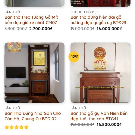
BÀN THỜ
PHÒNG THỜ ĐẸP
Bàn thờ treo tường Gỗ Mít
Bàn thờ đứng hiện đại gỗ
bền đẹp giá rẻ nhất CM07
hương đẹp quyền uy BTĐ23
Original
Current
Original
Curren
3.300.000
₫
2.700.000
₫
19.000.000
₫
16.000.000
₫
price
price
price
price
was:
is:
was:
is:
3.300.000₫.
2.700.000₫.
19.000.000₫.
16.000
-12%
BÀN THỜ
BÀN THỜ
Bàn Thờ Đứng Nhỏ Gọn Cho
Bàn thờ gỗ gụ Vạn Niên bền
Căn Hộ, Chung Cư BTD 02
đẹp tuổi thọ cao BTG41
Original
Curren
19.000.000
₫
16.800.000
₫
price
price
was:
is:
Rated
5.00