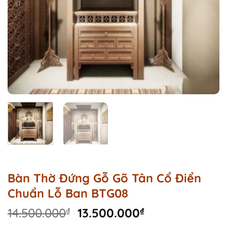
Bàn Thờ Đứng Gỗ Gõ Tân Cổ Điển
Chuẩn Lỗ Ban BTG08
Original
Current
14.500.000
₫
13.500.000
₫
price
price