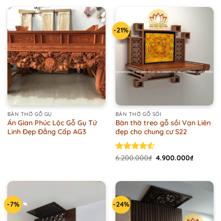
2.100.000₫.
1.500.000₫.
1.700.000₫.
1.500.000
-21%
BÀN THỜ GỖ GỤ
BÀN THỜ GỖ SỒI
Án Gian Phúc Lộc Gỗ Gụ Tứ
Bàn thờ treo gỗ sồi Vạn Liên
Linh Đẹp Đẳng Cấp AG3
đẹp cho chung cư S22
Original
Current
Rated
6.200.000
₫
4.900.000
₫
price
price
4.50
out
was:
is:
of 5
6.200.000₫.
4.900.00
-7%
-24%