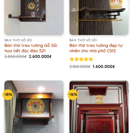
BÀN THỜ GỖ SỒI
BÀN THỜ GỖ SỒI
Bàn thờ treo tường Gỗ Sồi
Bàn thờ treo tường đẹp tự
họa tiết độc đáo S21
nhiên cho nhà phố CS12
Original
Current
2.800.000
₫
2.600.000
₫
price
price
was:
is:
Original
Current
Rated
2.100.000
5.00
₫
1.600.000
₫
2.800.000₫.
2.600.000₫.
price
price
out of 5
was:
is:
2.100.000₫.
1.600.000
-18%
-16%