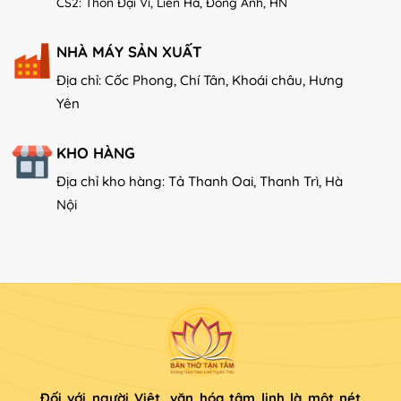
CS2: Thôn Đại Vĩ, Liên Hà, Đông Anh, HN
NHÀ MÁY SẢN XUẤT
Địa chỉ: Cốc Phong, Chí Tân, Khoái châu, Hưng
Yên
KHO HÀNG
Địa chỉ kho hàng: Tả Thanh Oai, Thanh Trì, Hà
Nội
Đối với người Việt, văn hóa tâm linh là một nét