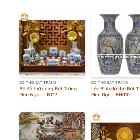
+
+
ĐỒ THỜ BÁT TRÀNG
ĐỒ THỜ BÁT TRÀNG
Bộ đồ thờ cúng Bát Tràng
Lộc Bình đồ thờ Bát T
Men Ngọc – BT17
Men Rạn – BH010