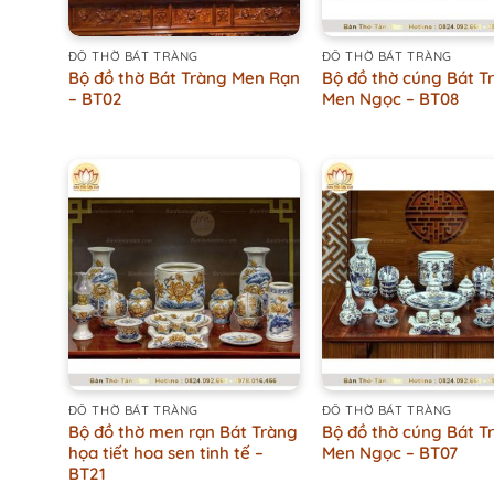
+
+
ĐỒ THỜ BÁT TRÀNG
ĐỒ THỜ BÁT TRÀNG
Bộ đồ thờ Bát Tràng Men Rạn
Bộ đồ thờ cúng Bát T
– BT02
Men Ngọc – BT08
+
+
ĐỒ THỜ BÁT TRÀNG
ĐỒ THỜ BÁT TRÀNG
Bộ đồ thờ men rạn Bát Tràng
Bộ đồ thờ cúng Bát T
họa tiết hoa sen tinh tế –
Men Ngọc – BT07
BT21