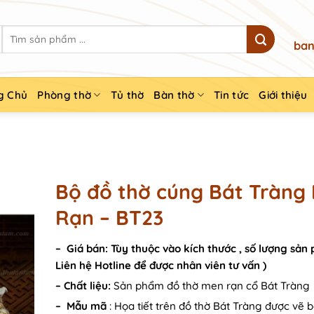
Search
ban
for:
g Chủ
Phòng thờ
Tủ thờ
Bàn thờ
Tin tức
Giới thiệu
Bộ đồ thờ cúng Bát Tràng
Rạn – BT23
– Giá bán: Tùy thuộc vào kích thước , số lượng sản
Liên hệ Hotline để được nhân viên tư vấn )
– Chất liệu:
Sản phẩm đồ thờ men rạn cổ Bát Tràng
– Mẫu mã
: Họa tiết trên đồ thờ Bát Tràng được vẽ 