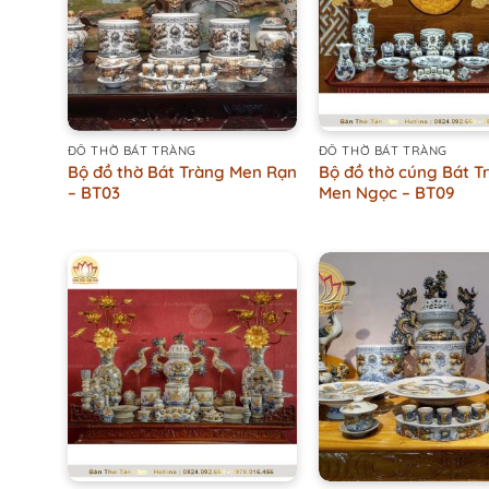
+
+
ĐỒ THỜ BÁT TRÀNG
ĐỒ THỜ BÁT TRÀNG
Bộ đồ thờ Bát Tràng Men Rạn
Bộ đồ thờ cúng Bát T
– BT03
Men Ngọc – BT09
+
+