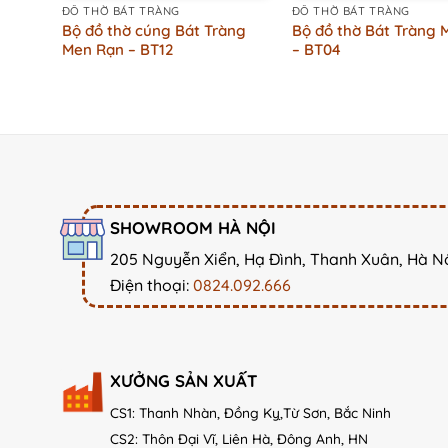
ĐỒ THỜ BÁT TRÀNG
ĐỒ THỜ BÁT TRÀNG
Bộ đồ thờ cúng Bát Tràng
Bộ đồ thờ Bát Tràng 
Men Rạn – BT12
– BT04
SHOWROOM HÀ NỘI
205 Nguyễn Xiển, Hạ Đình, Thanh Xuân, Hà N
Điện thoại:
0824.092.666
XƯỞNG SẢN XUẤT
CS1: Thanh Nhàn, Đồng Kỵ,Từ Sơn, Bắc Ninh
CS2: Thôn Đại Vĩ, Liên Hà, Đông Anh, HN