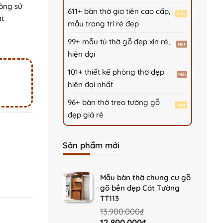
ông sử
611+ bàn thờ gia tiên cao cấp,
i.
mẫu trang trí rẻ đẹp
99+ mẫu tủ thờ gỗ đẹp xịn rẻ,
hiện đại
101+ thiết kế phòng thờ đẹp
hiện đại nhất
96+ bàn thờ treo tường gỗ
đẹp giá rẻ
Sản phẩm mới
Mẫu bàn thờ chung cư gỗ
gõ bền đẹp Cát Tường
TT113
13.900.000
₫
Original
Current
12.800.000
₫