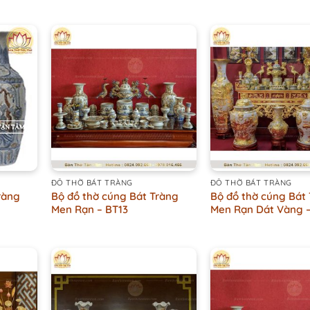
+
+
ĐỒ THỜ BÁT TRÀNG
ĐỒ THỜ BÁT TRÀNG
ràng
Bộ đồ thờ cúng Bát Tràng
Bộ đồ thờ cúng Bát
Men Rạn – BT13
Men Rạn Dát Vàng –