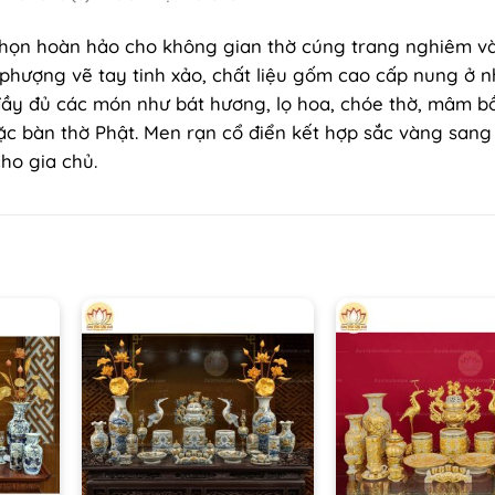
chọn hoàn hảo cho không gian thờ cúng trang nghiêm v
phượng vẽ tay tinh xảo, chất liệu gốm cao cấp nung ở n
đầy đủ các món như bát hương, lọ hoa, chóe thờ, mâm b
ặc bàn thờ Phật. Men rạn cổ điển kết hợp sắc vàng sang
cho gia chủ.