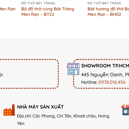
ĐỒ THỜ BÁT TRÀNG
ĐỒ THỜ BÁT TRÀNG
Men Rạn
Bộ đồ thờ cúng Bát Tràng
Bát hương đồ thờ B
Men Rạn – BT22
Men Rạn – BH02
SHOWROOM TP.HC
443 Nguyễn Oanh, P
ội
Hotline:
0978.016.456
NHÀ MÁY SẢN XUẤT
Địa chỉ: Cốc Phong, Chí Tân, Khoái châu, Hưng
Yên