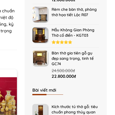
price
price
Rèm che bàn thờ, phòng
was:
is:
à chuẩn
thờ họa tiết Lộc R07
13.900.000₫.
12.800.000₫.
hiệt độ
ồng, kỷ
Mẫu Không Gian Phòng
 trọng
Thờ cổ điển - KGT03
Rated
5.00
out of 5
Bàn thờ gia tiên gỗ gụ
đẹp sang trọng, tinh tế
GC74
24.500.000
₫
Original
Current
22.800.000
₫
price
price
was:
is:
Bài viết mới
24.500.000₫.
22.800.000₫.
Kích thước tủ thờ gỗ: tiêu
chuẩn phong thủy quan