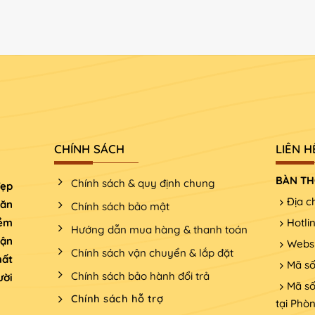
CHÍNH SÁCH
LIÊN H
BÀN TH
Chính sách & quy định chung
đẹp
Địa c
văn
Chính sách bảo mật
iềm
Hotli
Hướng dẫn mua hàng & thanh toán
Tận
Websi
Chính sách vận chuyển & lắp đặt
hất
Mã số
Chính sách bảo hành đổi trả
ười
Mã số
Chính sách hỗ trợ
tại Phò