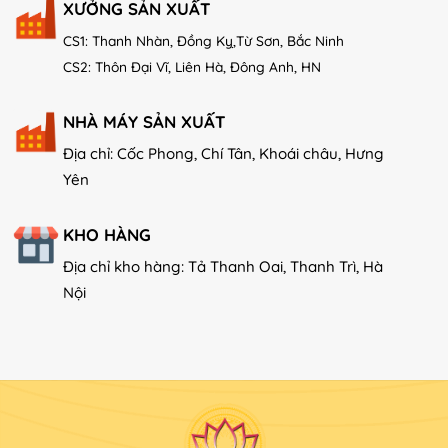
XƯỞNG SẢN XUẤT
CS1: Thanh Nhàn, Đồng Kỵ,Từ Sơn, Bắc Ninh
CS2: Thôn Đại Vĩ, Liên Hà, Đông Anh, HN
NHÀ MÁY SẢN XUẤT
Địa chỉ: Cốc Phong, Chí Tân, Khoái châu, Hưng
Yên
KHO HÀNG
Địa chỉ kho hàng: Tả Thanh Oai, Thanh Trì, Hà
Nội