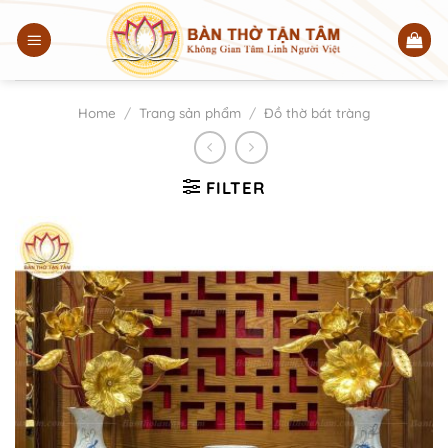
Chuyển
đến
nội
dung
Home
/
Trang sản phẩm
/
Đồ thờ bát tràng
FILTER