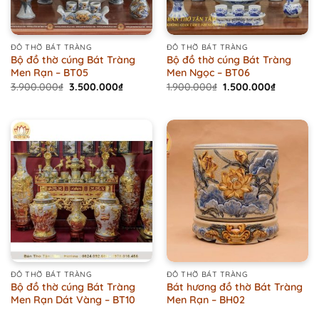
ĐỒ THỜ BÁT TRÀNG
ĐỒ THỜ BÁT TRÀNG
Bộ đồ thờ cúng Bát Tràng
Bộ đồ thờ cúng Bát Tràng
Men Rạn – BT05
Men Ngọc – BT06
Original
Current
Original
Current
3.900.000
₫
3.500.000
₫
1.900.000
₫
1.500.000
₫
price
price
price
price
was:
is:
was:
is:
3.900.000₫.
3.500.000₫.
1.900.000₫.
1.500.000
ĐỒ THỜ BÁT TRÀNG
ĐỒ THỜ BÁT TRÀNG
Bộ đồ thờ cúng Bát Tràng
Bát hương đồ thờ Bát Tràng
Men Rạn Dát Vàng – BT10
Men Rạn – BH02