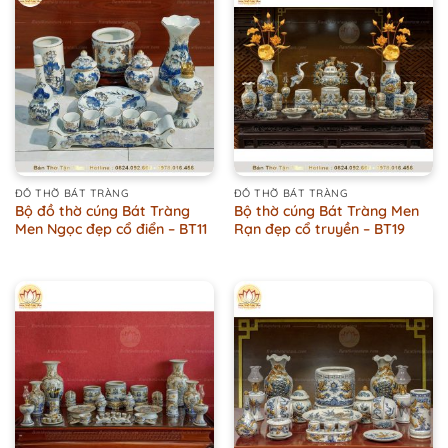
ĐỒ THỜ BÁT TRÀNG
ĐỒ THỜ BÁT TRÀNG
Bộ đồ thờ cúng Bát Tràng
Bộ thờ cúng Bát Tràng Men
Men Ngọc đẹp cổ điển – BT11
Rạn đẹp cổ truyền – BT19