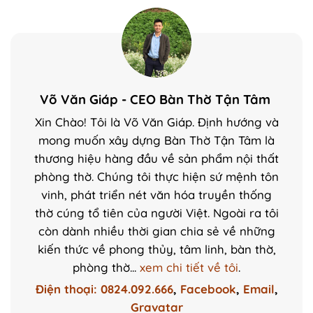
Võ Văn Giáp - CEO Bàn Thờ Tận Tâm
Xin Chào! Tôi là Võ Văn Giáp. Định hướng và
mong muốn xây dựng Bàn Thờ Tận Tâm là
thương hiệu hàng đầu về sản phẩm nội thất
phòng thờ. Chúng tôi thực hiện sứ mệnh tôn
vinh, phát triển nét văn hóa truyền thống
thờ cúng tổ tiên của người Việt. Ngoài ra tôi
còn dành nhiều thời gian chia sẻ về những
kiến thức về phong thủy, tâm linh, bàn thờ,
phòng thờ...
xem chi tiết về tôi
.
Điện thoại: 0824.092.666
,
Facebook
,
Email
,
Gravatar