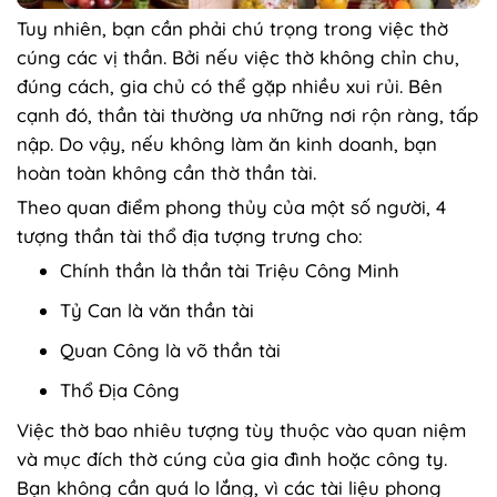
Tuy nhiên, bạn cần phải chú trọng trong việc thờ
cúng các vị thần. Bởi nếu việc thờ không chỉn chu,
đúng cách, gia chủ có thể gặp nhiều xui rủi. Bên
cạnh đó, thần tài thường ưa những nơi rộn ràng, tấp
nập. Do vậy, nếu không làm ăn kinh doanh, bạn
hoàn toàn không cần thờ thần tài.
Theo quan điểm phong thủy của một số người, 4
tượng thần tài thổ địa tượng trưng cho:
Chính thần là thần tài Triệu Công Minh
Tỷ Can là văn thần tài
Quan Công là võ thần tài
Thổ Địa Công
Việc thờ bao nhiêu tượng tùy thuộc vào quan niệm
và mục đích thờ cúng của gia đình hoặc công ty.
Bạn không cần quá lo lắng, vì các tài liệu phong