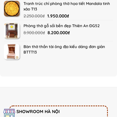
Tranh trúc chỉ phòng thờ họa tiết Mandala tinh
was:
is:
xảo T13
16.900.000₫.
15.500.000₫.
Original
Current
2.250.000
₫
1.950.000
₫
price
price
Phòng thờ gỗ sồi bền đẹp Thiên An ĐG52
was:
is:
Original
Current
8.900.000
₫
8.200.000
₫
2.250.000₫.
1.950.000₫.
price
price
was:
is:
Bàn thờ thần tài ông địa kiểu dáng đơn giản
8.900.000₫.
8.200.000₫.
BTTT13
SHOWROOM HÀ NỘI