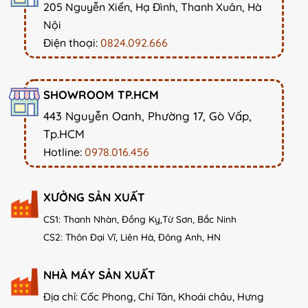
205 Nguyễn Xiển, Hạ Đình, Thanh Xuân, Hà
Nội
Điện thoại:
0824.092.666
SHOWROOM TP.HCM
443 Nguyễn Oanh, Phường 17, Gò Vấp,
Tp.HCM
Hotline:
0978.016.456
XƯỞNG SẢN XUẤT
CS1: Thanh Nhàn, Đồng Kỵ,Từ Sơn, Bắc Ninh
CS2: Thôn Đại Vĩ, Liên Hà, Đông Anh, HN
NHÀ MÁY SẢN XUẤT
Địa chỉ: Cốc Phong, Chí Tân, Khoái châu, Hưng