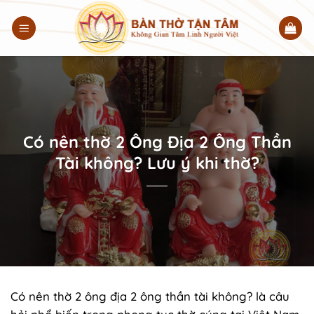
Chuyển
đến
nội
dung
Có nên thờ 2 Ông Địa 2 Ông Thần
Tài không? Lưu ý khi thờ?
Có nên thờ 2 ông địa 2 ông thần tài không? là câu