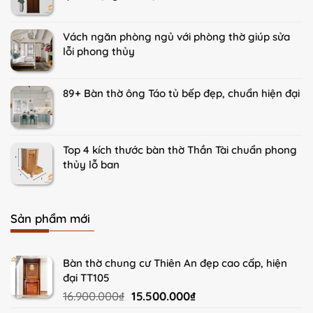
Vách ngăn phòng ngủ với phòng thờ giúp sửa
lỗi phong thủy
89+ Bàn thờ ông Táo tủ bếp đẹp, chuẩn hiện đại
Top 4 kích thước bàn thờ Thần Tài chuẩn phong
thủy lỗ ban
Sản phẩm mới
Bàn thờ chung cư Thiên An đẹp cao cấp, hiện
đại TT105
Original
Current
16.900.000
₫
15.500.000
₫
price
price