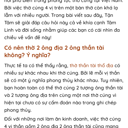
hỏi phổ biến trong phong tục thờ cúng tại Việt Nam.
Bởi việc thờ cúng 4 vị trên một bàn thờ còn khá lạ
lẫm với nhiều người. Trong bài viết sau đây, Tận
Tâm sẽ giải đáp câu hỏi này cả về khía cạnh Tâm
Linh và đời sống nhằm giúp các bạn có cái nhìn đa
chiều về vấn đề này!
Có nên thờ 2 ông địa 2 ông thần tài
không? Ý nghĩa?
Thực tế ta có thể thấy rằng,
thờ thần tài thổ địa
có
nhiều sự khác nhau khi thờ cúng. Bởi lẽ mỗi vị thần
sẽ có một ý nghĩa phong thủy khác nhau. Tuy nhiên,
bạn hoàn toàn có thể thờ cúng 2 tượng ông thần tài
và 2 tượng ông địa trên cùng một nơi thờ cúng vì
hiện tại chưa có sự cấm đoán nào trong ghi chép
phong thủy.
Đối với những nơi làm ăn kinh doanh, việc thờ cúng
4 vị thần gồm 2 ông địa 2 ông thần tài cũng mang