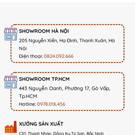
SHOWROOM HÀ NỘI
205 Nguyễn Xiển, Hạ Đình, Thanh Xuân, Hà
Nội
Điện thoại:
0824.092.666
SHOWROOM TP.HCM
443 Nguyễn Oanh, Phường 17, Gò Vấp,
Tp.HCM
Hotline:
0978.016.456
XƯỞNG SẢN XUẤT
CS1: Thanh Nhàn, Đồng Kỵ,Từ Sơn, Bắc Ninh