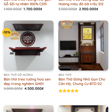
Gỗ Sồi tự nhiên 100% CS15
Hương màu đỏ bã trầu S12
Original
Current
Original
Current
1.900.000
₫
1.700.000
₫
3.500.000
₫
2.900.000
₫
price
price
price
price
was:
is:
was:
is:
1.900.000₫.
1.700.000₫.
3.500.000₫.
2.900.00
-10%
BÀN THỜ GỖ HƯƠNG
BÀN THỜ
Bàn thờ treo tường hoa sen
Bàn Thờ Đứng Nhỏ Gọn Cho
đẹp trang nghiêm GH01
Căn Hộ, Chung Cư BTD 02
Original
Current
5.000.000
₫
4.500.000
₫
price
price
was:
is:
Rated
5.00
5.000.000₫.
4.500.000₫.
out of 5