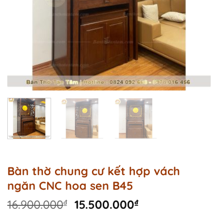
Bàn thờ chung cư kết hợp vách
ngăn CNC hoa sen B45
Original
Current
16.900.000
₫
15.500.000
₫
price
price