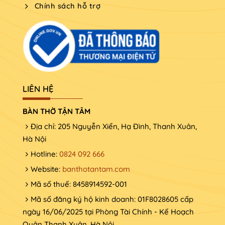
Chính sách hỗ trợ
LIÊN HỆ
BÀN THỜ TẬN TÂM
Địa chỉ: 205 Nguyễn Xiển, Hạ Đình, Thanh Xuân,
Hà Nội
Hotline:
0824 092 666
Website:
banthotantam.com
Mã số thuế: 8458914592-001
Mã số đăng ký hộ kinh doanh: 01F8028605 cấp
ngày 16/06/2025 tại Phòng Tài Chính - Kế Hoạch
Quận Thanh Xuân, Hà Nội