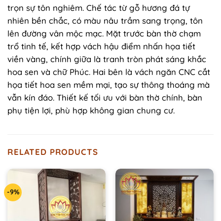
trọn sự tôn nghiêm. Chế tác từ gỗ hương đá tự
nhiên bền chắc, có màu nâu trầm sang trọng, tôn
lên đường vân mộc mạc. Mặt trước bàn thờ chạm
trổ tinh tế, kết hợp vách hậu điểm nhấn họa tiết
viền vàng, chính giữa là tranh tròn phát sáng khắc
hoa sen và chữ Phúc. Hai bên là vách ngăn CNC cắt
họa tiết hoa sen mềm mại, tạo sự thông thoáng mà
vẫn kín đáo. Thiết kế tối ưu với bàn thờ chính, bàn
phụ tiện lợi, phù hợp không gian chung cư.
RELATED PRODUCTS
-9%