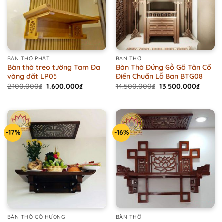
BÀN THỜ PHẬT
BÀN THỜ
Bàn thờ treo tường Tam Đa
Bàn Thờ Đứng Gỗ Gõ Tân Cổ
vàng đất LP05
Điển Chuẩn Lỗ Ban BTG08
Original
Current
Original
Curren
2.100.000
₫
1.600.000
₫
14.500.000
₫
13.500.000
₫
price
price
price
price
was:
is:
was:
is:
2.100.000₫.
1.600.000₫.
14.500.000₫.
13.500
-17%
-16%
BÀN THỜ GỖ HƯƠNG
BÀN THỜ