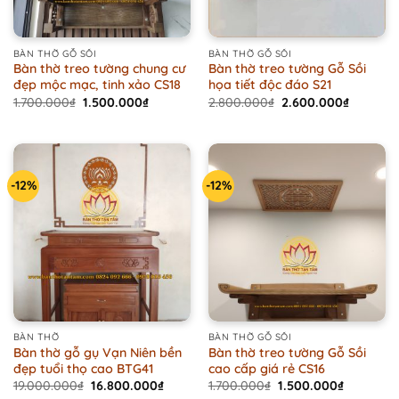
BÀN THỜ GỖ SỒI
BÀN THỜ GỖ SỒI
Bàn thờ treo tường chung cư
Bàn thờ treo tường Gỗ Sồi
đẹp mộc mạc, tinh xảo CS18
họa tiết độc đáo S21
Original
Current
Original
Current
1.700.000
₫
1.500.000
₫
2.800.000
₫
2.600.000
₫
price
price
price
price
was:
is:
was:
is:
1.700.000₫.
1.500.000₫.
2.800.000₫.
2.600.00
-12%
-12%
BÀN THỜ
BÀN THỜ GỖ SỒI
Bàn thờ gỗ gụ Vạn Niên bền
Bàn thờ treo tường Gỗ Sồi
đẹp tuổi thọ cao BTG41
cao cấp giá rẻ CS16
Original
Current
Original
Current
19.000.000
₫
16.800.000
₫
1.700.000
₫
1.500.000
₫
price
price
price
price