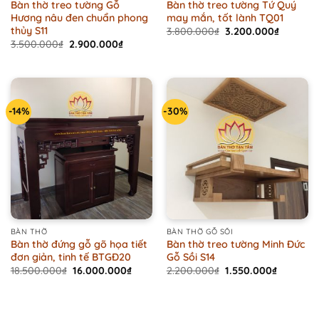
Bàn thờ treo tường Gỗ
Bàn thờ treo tường Tứ Quý
Hương nâu đen chuẩn phong
may mắn, tốt lành TQ01
thủy S11
Original
Current
3.800.000
₫
3.200.000
₫
price
price
Original
Current
3.500.000
₫
2.900.000
₫
was:
is:
price
price
3.800.000₫.
3.200.00
was:
is:
3.500.000₫.
2.900.000₫.
-14%
-30%
BÀN THỜ
BÀN THỜ GỖ SỒI
Bàn thờ đứng gỗ gõ họa tiết
Bàn thờ treo tường Minh Đức
đơn giản, tinh tế BTGĐ20
Gỗ Sồi S14
Original
Current
Original
Current
18.500.000
₫
16.000.000
₫
2.200.000
₫
1.550.000
₫
price
price
price
price
was:
is:
was:
is:
18.500.000₫.
16.000.000₫.
2.200.000₫.
1.550.000