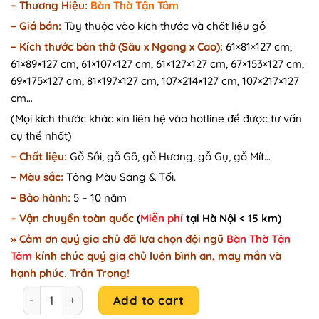
– Thương Hiệu:
Bàn Thờ Tận Tâm
was:
is:
–
Giá bán:
Tùy thuộc vào kích thước và chất liệu gỗ
16.900.000₫.
15.500.000₫.
–
Kích thước bàn thờ (Sâu x Ngang x Cao):
61×81×127 cm,
61×89×127 cm, 61×107×127 cm, 61×127×127 cm, 67×153×127 cm,
69×175×127 cm, 81×197×127 cm, 107×214×127 cm, 107×217×127
cm…
(Mọi kích thước khác xin liên hệ vào hotline để được tư vấn
cụ thể nhất)
– Chất liệu:
Gỗ Sồi, gỗ Gõ, gỗ Hương, gỗ Gụ, gỗ Mít…
– Màu sắc:
Tông Màu Sáng & Tối.
– Bảo hành:
5 – 10 năm
– Vận chuyển toàn quốc
(
Miễn phí
tại Hà Nội < 15 km)
» Cảm ơn quý gia chủ đã lựa chọn đội ngũ
Bàn Thờ Tận
Tâm
kính chúc quý gia chủ luôn bình an, may mắn và
hạnh phúc. Trân Trọng!
Bàn thờ chung cư kết hợp vách ngăn CNC hoa sen B45 qua
Add to cart