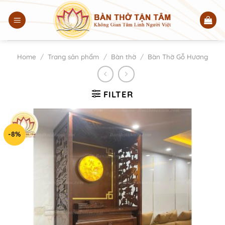
Chuyển
đến
nội
dung
Home
/
Trang sản phẩm
/
Bàn thờ
/
Bàn Thờ Gỗ Hương
FILTER
-8%