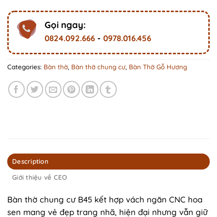
Gọi ngay:
0824.092.666
-
0978.016.456
Categories:
Bàn thờ
,
Bàn thờ chung cư
,
Bàn Thờ Gỗ Hương
Description
Giới thiệu về CEO
Bàn thờ chung cư B45 kết hợp vách ngăn CNC hoa
sen mang vẻ đẹp trang nhã, hiện đại nhưng vẫn giữ