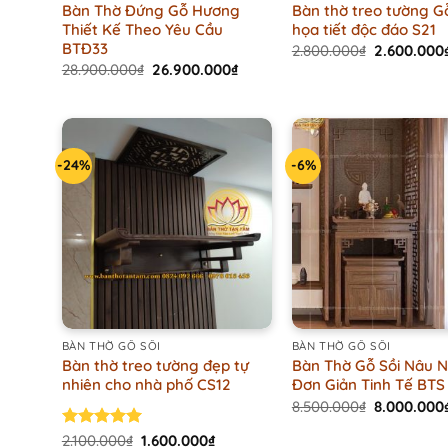
Bàn Thờ Đứng Gỗ Hương
Bàn thờ treo tường G
Thiết Kế Theo Yêu Cầu
họa tiết độc đáo S21
BTĐ33
Original
2.800.000
₫
2.600.000
price
Original
Current
28.900.000
₫
26.900.000
₫
was:
price
price
2.800.000₫
was:
is:
28.900.000₫.
26.900.000₫.
-24%
-6%
+
+
BÀN THỜ GỖ SỒI
BÀN THỜ GỖ SỒI
Bàn thờ treo tường đẹp tự
Bàn Thờ Gỗ Sồi Nâu 
nhiên cho nhà phố CS12
Đơn Giản Tinh Tế BTS
Original
8.500.000
₫
8.000.000
price
was:
Original
Current
Rated
2.100.000
5.00
₫
1.600.000
₫