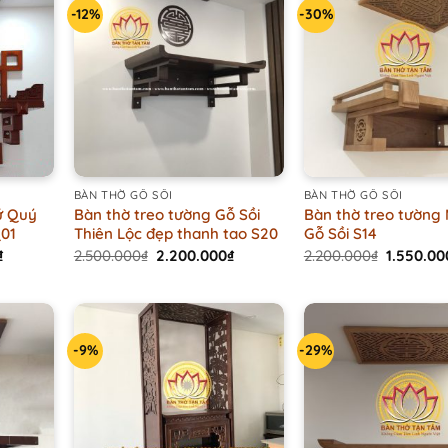
-12%
-30%
+
+
BÀN THỜ GỖ SỒI
BÀN THỜ GỖ SỒI
ứ Quý
Bàn thờ treo tường Gỗ Sồi
Bàn thờ treo tường
Q01
Thiên Lộc đẹp thanh tao S20
Gỗ Sồi S14
Current
Original
Current
Original
₫
2.500.000
₫
2.200.000
₫
2.200.000
₫
1.550.00
price
price
price
price
is:
was:
is:
was:
.
3.200.000₫.
2.500.000₫.
2.200.000₫.
2.200.00
-9%
-29%