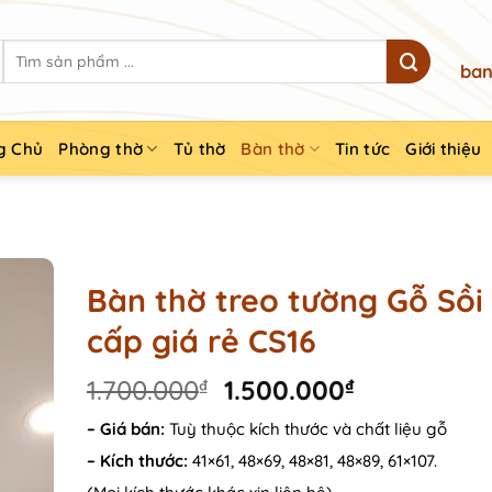
Search
ban
for:
g Chủ
Phòng thờ
Tủ thờ
Bàn thờ
Tin tức
Giới thiệu
Bàn thờ treo tường Gỗ Sồi
cấp giá rẻ CS16
Original
Current
1.700.000
₫
1.500.000
₫
price
price
– Giá bán:
Tuỳ thuộc kích thước và chất liệu gỗ
was:
is:
– Kích thước:
41×61, 48×69, 48×81, 48×89, 61×107.
1.700.000₫.
1.500.000₫