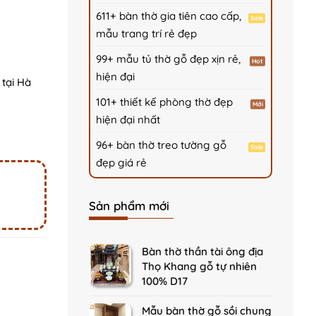
611+ bàn thờ gia tiên cao cấp,
mẫu trang trí rẻ đẹp
99+ mẫu tủ thờ gỗ đẹp xịn rẻ,
hiện đại
tại Hà
101+ thiết kế phòng thờ đẹp
antity
hiện đại nhất
96+ bàn thờ treo tường gỗ
đẹp giá rẻ
Sản phẩm mới
Bàn thờ thần tài ông địa
Thọ Khang gỗ tự nhiên
100% D17
Mẫu bàn thờ gỗ sồi chung