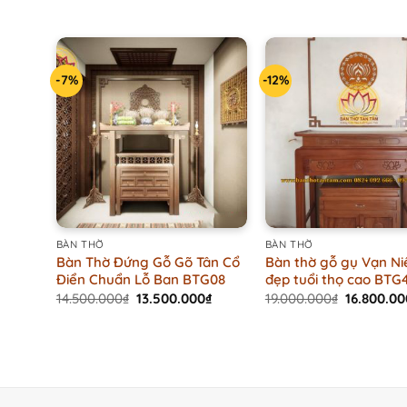
8.500.000₫
price
price
out of 5
was:
is:
2.100.000₫.
1.600.000₫.
-7%
-12%
+
+
BÀN THỜ
BÀN THỜ
Bàn Thờ Đứng Gỗ Gõ Tân Cổ
Bàn thờ gỗ gụ Vạn Ni
Điển Chuẩn Lỗ Ban BTG08
đẹp tuổi thọ cao BTG
Original
Current
Original
14.500.000
₫
13.500.000
₫
19.000.000
₫
16.800.00
price
price
price
was:
is:
was:
14.500.000₫.
13.500.000₫.
19.000.00