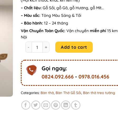
(Mọi kích thước khác xin liên hệ)
– Chất liệu:
Gỗ Sồi, gỗ Gõ, gỗ Hương, gỗ Mít…
– Màu sắc:
Tông Màu Sáng & Tối
– Bảo hành:
12 – 24 tháng
Vận Chuyển Toàn Quốc:
Vận chuyển
miễn phí
15 km 
Nội
Bàn thờ treo tường Gỗ Sồi cao cấp giá rẻ CS16 qu
Add to cart
Gọi ngay:
0824.092.666
-
0978.016.456
Categories:
Bàn thờ
,
Bàn Thờ Gỗ Sồi
,
Bàn thờ treo tường