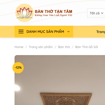
Chuyển
đến
nội
dung
DANH MỤC SẢN PHẨM
Tran
Home
/
Trang sản phẩm
/
Bàn thờ
/
Bàn Thờ Gỗ Sồi
-12%