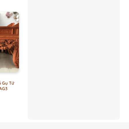
₫.
1.900.000₫.
ỗ Gụ Tứ
 AG3