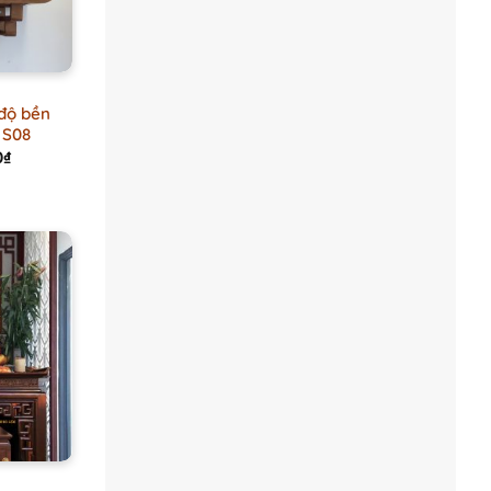
 độ bền
 S08
Current
0
₫
price
is:
₫.
1.500.000₫.