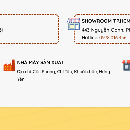
SHOWROOM TP.HC
443 Nguyễn Oanh, P
ội
Hotline:
0978.016.456
NHÀ MÁY SẢN XUẤT
Địa chỉ: Cốc Phong, Chí Tân, Khoái châu, Hưng
Yên