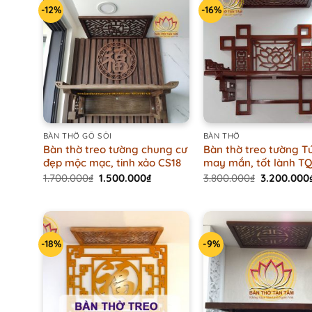
-12%
-16%
+
+
BÀN THỜ GỖ SỒI
BÀN THỜ
Bàn thờ treo tường chung cư
Bàn thờ treo tường T
đẹp mộc mạc, tinh xảo CS18
may mắn, tốt lành T
Original
Current
Original
1.700.000
₫
1.500.000
₫
3.800.000
₫
3.200.000
price
price
price
was:
is:
was:
1.700.000₫.
1.500.000₫.
3.800.000₫
-18%
-9%