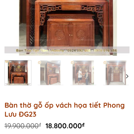
Bàn thờ gỗ ốp vách họa tiết Phong
Lưu ĐG23
Original
Current
19.900.000
₫
18.800.000
₫
price
price