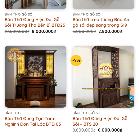
BÀN THỜ GỖ SỒI
BÀN THỜ GỖ SỒI
Bàn Thờ Đứng Hiện Đại Gỗ
Bàn thờ treo tường Bảo An
Sồi Trường Thọ Bền Bỉ BTĐ25
gỗ sồi đẹp sang trọng S19
Original
Current
Original
Current
10.500.000
₫
8.000.000
₫
3.000.000
₫
2.800.000
₫
price
price
price
price
was:
is:
was:
is:
10.500.000₫.
8.000.000₫.
3.000.000₫.
2.800.0
-9%
BÀN THỜ
BÀN THỜ GỖ SỒI
Bàn Thờ Đứng Tận Tâm
Bàn Thờ Đứng Hiện Đại Gỗ
Nghinh Đón Tài Lộc BTD 03
Sồi – BTS 20
Original
Current
8.800.000
₫
8.000.000
₫
price
price
was:
is: