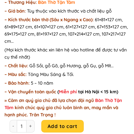
– Thương Hiệu:
Bàn Thờ Tận Tâm
was:
is:
–
Giá bán:
Tùy thuộc vào kích thước và chất liệu gỗ
19.900.000₫.
18.800.000₫.
–
Kích thước bàn thờ (Sâu x Ngang x Cao):
61×81×127 cm,
61×89×127 cm, 61×107×127 cm, 61×127×127 cm, 67×153×127 cm,
69×175×127 cm, 81×197×127 cm, 107×214×127 cm, 107×217×127
cm…
(Mọi kích thước khác xin liên hệ vào hotline để được tư vấn
cụ thể nhất)
– Chất liệu:
Gỗ Sồi, gỗ Gõ, gỗ Hương, gỗ Gụ, gỗ Mít…
– Màu sắc:
Tông Màu Sáng & Tối.
– Bảo hành:
5 – 10 năm
– Vận chuyển toàn quốc
(
Miễn phí
tại Hà Nội < 15 km)
» Cảm ơn quý gia chủ đã lựa chọn đội ngũ
Bàn Thờ Tận
Tâm
kính chúc quý gia chủ luôn bình an, may mắn và
hạnh phúc. Trân Trọng !
Bàn thờ gỗ ốp vách họa tiết Phong Lưu ĐG23 quantity
Add to cart