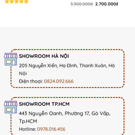
Original
Current
3.300.000
₫
2.700.000
₫
price
price
Rated
5.00
was:
is:
out of 5
3.300.000₫.
2.700.00
SHOWROOM HÀ NỘI
205 Nguyễn Xiển, Hạ Đình, Thanh Xuân, Hà
Nội
Điện thoại:
0824.092.666
SHOWROOM TP.HCM
443 Nguyễn Oanh, Phường 17, Gò Vấp,
Tp.HCM
Hotline:
0978.016.456