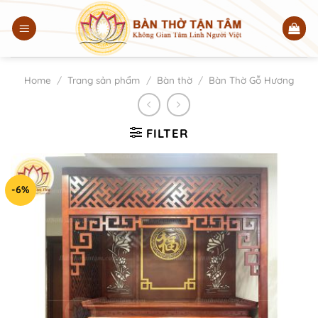
Chuyển
đến
nội
dung
Home
/
Trang sản phẩm
/
Bàn thờ
/
Bàn Thờ Gỗ Hương
FILTER
-6%