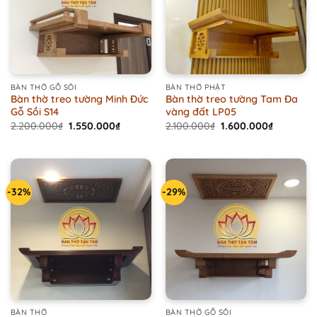
BÀN THỜ GỖ SỒI
BÀN THỜ PHẬT
Bàn thờ treo tường Minh Đức
Bàn thờ treo tường Tam Đa
Gỗ Sồi S14
vàng đất LP05
Original
Current
Original
Current
2.200.000
₫
1.550.000
₫
2.100.000
₫
1.600.000
₫
price
price
price
price
was:
is:
was:
is:
2.200.000₫.
1.550.000₫.
2.100.000₫.
1.600.000
-32%
-29%
BÀN THỜ
BÀN THỜ GỖ SỒI