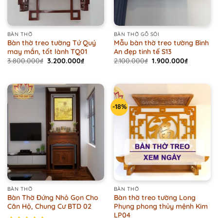
BÀN THỜ
BÀN THỜ GỖ SỒI
Bàn thờ treo tường Tứ Quý
Mẫu bàn thờ treo tường Bình
may mắn, tốt lành TQ01
An đẹp tinh tế S13
Original
Current
Original
Current
3.800.000
₫
3.200.000
₫
2.100.000
₫
1.900.000
₫
price
price
price
price
was:
is:
was:
is:
3.800.000₫.
3.200.000₫.
2.100.000₫.
1.900.000
-18%
BÀN THỜ
BÀN THỜ
Bàn Thờ Đứng Nhỏ Gọn Cho
Bàn thờ treo tường Long
Căn Hộ, Chung Cư BTD 02
Phụng phong thủy mệnh Kim
LP04