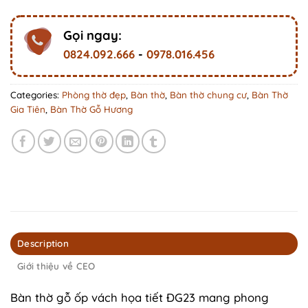
Gọi ngay:
0824.092.666
-
0978.016.456
Categories:
Phòng thờ đẹp
,
Bàn thờ
,
Bàn thờ chung cư
,
Bàn Thờ
Gia Tiên
,
Bàn Thờ Gỗ Hương
Description
Giới thiệu về CEO
Bàn thờ gỗ ốp vách họa tiết ĐG23 mang phong