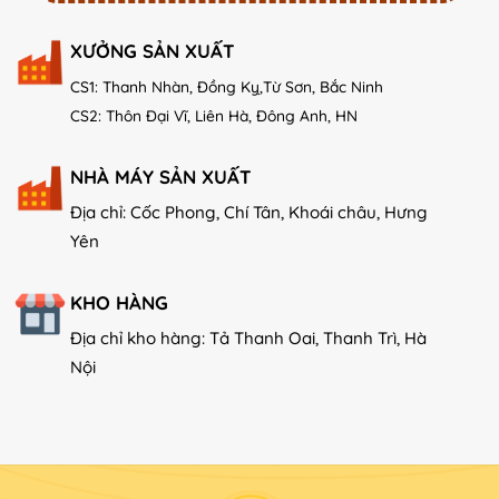
XƯỞNG SẢN XUẤT
CS1: Thanh Nhàn, Đồng Kỵ,Từ Sơn, Bắc Ninh
CS2: Thôn Đại Vĩ, Liên Hà, Đông Anh, HN
NHÀ MÁY SẢN XUẤT
Địa chỉ: Cốc Phong, Chí Tân, Khoái châu, Hưng
Yên
KHO HÀNG
Địa chỉ kho hàng: Tả Thanh Oai, Thanh Trì, Hà
Nội