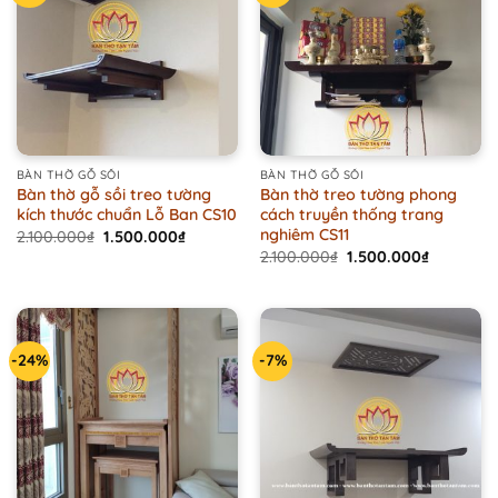
BÀN THỜ GỖ SỒI
BÀN THỜ GỖ SỒI
Bàn thờ gỗ sồi treo tường
Bàn thờ treo tường phong
kích thước chuẩn Lỗ Ban CS10
cách truyền thống trang
nghiêm CS11
Original
Current
2.100.000
₫
1.500.000
₫
price
price
Original
Current
2.100.000
₫
1.500.000
₫
was:
is:
price
price
2.100.000₫.
1.500.000₫.
was:
is:
2.100.000₫.
1.500.000
-24%
-7%