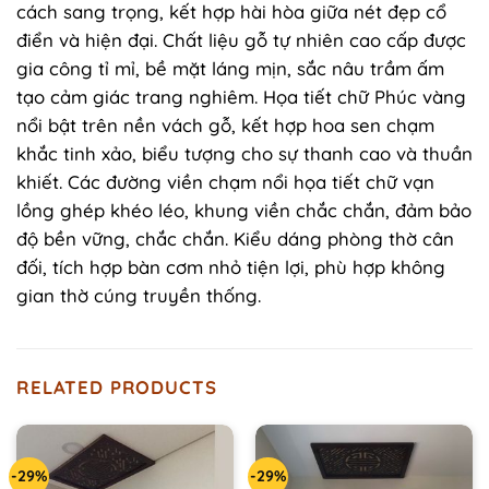
cách sang trọng, kết hợp hài hòa giữa nét đẹp cổ
điển và hiện đại. Chất liệu gỗ tự nhiên cao cấp được
gia công tỉ mỉ, bề mặt láng mịn, sắc nâu trầm ấm
tạo cảm giác trang nghiêm. Họa tiết chữ Phúc vàng
nổi bật trên nền vách gỗ, kết hợp hoa sen chạm
khắc tinh xảo, biểu tượng cho sự thanh cao và thuần
khiết. Các đường viền chạm nổi họa tiết chữ vạn
lồng ghép khéo léo, khung viền chắc chắn, đảm bảo
độ bền vững, chắc chắn. Kiểu dáng phòng thờ cân
đối, tích hợp bàn cơm nhỏ tiện lợi, phù hợp không
gian thờ cúng truyền thống.
RELATED PRODUCTS
-29%
-29%