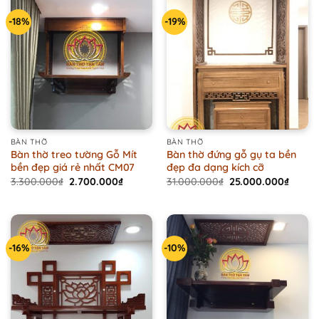
-18%
-19%
BÀN THỜ
BÀN THỜ
Bàn thờ treo tường Gỗ Mít
Bàn thờ đứng gỗ gụ ta bền
bền đẹp giá rẻ nhất CM07
đẹp đa dạng kích cỡ
Original
Current
Original
Curren
3.300.000
₫
2.700.000
₫
31.000.000
₫
25.000.000
₫
price
price
price
price
was:
is:
was:
is:
3.300.000₫.
2.700.000₫.
31.000.000₫.
25.00
-16%
-10%