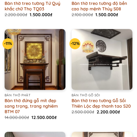
Bàn thờ treo tường Tứ Quý
Bàn thờ treo tường độ bền
khắc chữ Thọ TQ03
cao hợp mệnh Thủy S08
Original
Current
Original
Current
2.200.000
₫
1.500.000
₫
2.100.000
₫
1.500.000
₫
price
price
price
price
was:
is:
was:
is:
2.200.000₫.
1.500.000₫.
2.100.000₫.
1.500.000
-11%
-12%
BÀN THỜ PHẬT
BÀN THỜ GỖ SỒI
Bàn thờ đứng gỗ mít đẹp
Bàn thờ treo tường Gỗ Sồi
sang trọng, trang nghiêm
Thiên Lộc đẹp thanh tao S20
BTM 07
Original
Current
2.500.000
₫
2.200.000
₫
price
price
Original
Current
14.000.000
₫
12.500.000
₫
was:
is:
price
price
2.500.000₫.
2.200.00
was:
is:
14.000.000₫.
12.500.000₫.