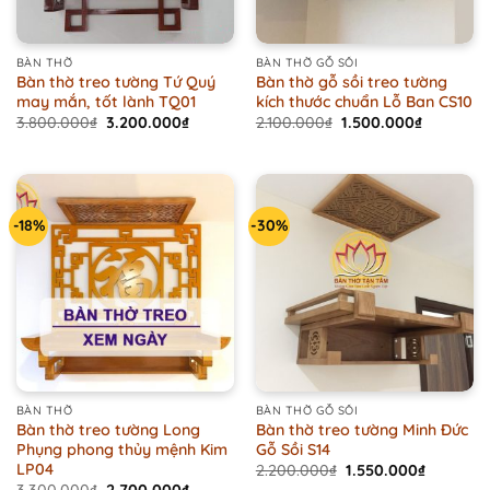
BÀN THỜ
BÀN THỜ GỖ SỒI
Bàn thờ treo tường Tứ Quý
Bàn thờ gỗ sồi treo tường
may mắn, tốt lành TQ01
kích thước chuẩn Lỗ Ban CS10
Original
Current
Original
Current
3.800.000
₫
3.200.000
₫
2.100.000
₫
1.500.000
₫
price
price
price
price
was:
is:
was:
is:
3.800.000₫.
3.200.000₫.
2.100.000₫.
1.500.000
-18%
-30%
BÀN THỜ
BÀN THỜ GỖ SỒI
Bàn thờ treo tường Long
Bàn thờ treo tường Minh Đức
Phụng phong thủy mệnh Kim
Gỗ Sồi S14
LP04
Original
Current
2.200.000
₫
1.550.000
₫
price
price
Original
Current