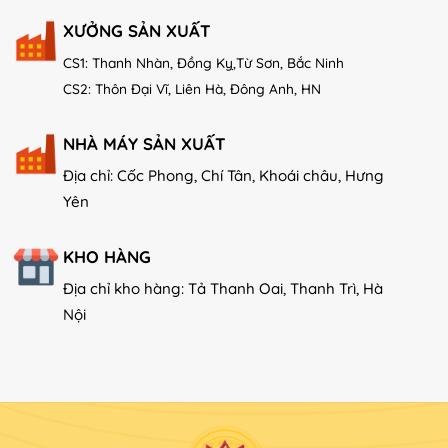
XƯỞNG SẢN XUẤT
CS1: Thanh Nhàn, Đồng Kỵ,Từ Sơn, Bắc Ninh
CS2: Thôn Đại Vĩ, Liên Hà, Đông Anh, HN
NHÀ MÁY SẢN XUẤT
Địa chỉ: Cốc Phong, Chí Tân, Khoái châu, Hưng
Yên
KHO HÀNG
Địa chỉ kho hàng: Tả Thanh Oai, Thanh Trì, Hà
Nội