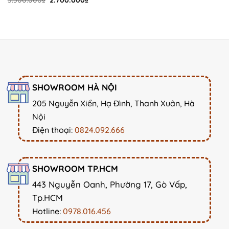
3.300.000
₫
2.700.000
₫
was:
is:
price
price
2.200.000₫.
1.550.000
was:
is:
3.300.000₫.
2.700.000₫.
SHOWROOM HÀ NỘI
205 Nguyễn Xiển, Hạ Đình, Thanh Xuân, Hà
Nội
Điện thoại:
0824.092.666
SHOWROOM TP.HCM
443 Nguyễn Oanh, Phường 17, Gò Vấp,
Tp.HCM
Hotline:
0978.016.456