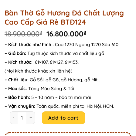
Bàn Thờ Gỗ Hương Đá Chất Lượng
Cao Cấp Giá Rẻ BTĐ124
Original
Current
18.900.000
₫
16.800.000
₫
price
price
– Kích thước như hình :
Cao 1270 Ngang 1270 Sâu 610
was:
is:
– Giá bán:
Tuỳ thuộc kích thước và chất liệu gỗ
18.900.000₫.
16.800.000₫.
– Kích thước:
61×107, 61×127, 61×153.
(Mọi kích thước khác xin liên hệ)
– Chất liệu:
Gỗ Sồi, gỗ Gõ, gỗ Hương, gỗ Mít…
– Màu sắc:
Tông Màu Sáng & Tối
– Bảo hành:
5 – 10 năm – bảo trì mãi mãi
– Vận chuyển:
Toàn quốc, miễn phí tại Hà Nội, HCM.
Bàn Thờ Gỗ Hương Đá Chất Lượng Cao Cấp Giá Rẻ BTĐ124
Add to cart