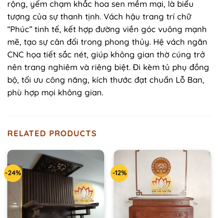
rộng, yếm chạm khắc hoa sen mềm mại, là biểu
tượng của sự thanh tịnh. Vách hậu trang trí chữ
“Phúc” tinh tế, kết hợp đường viền góc vuông mạnh
mẽ, tạo sự cân đối trong phong thủy. Hệ vách ngăn
CNC họa tiết sắc nét, giúp không gian thờ cúng trở
nên trang nghiêm và riêng biệt. Đi kèm tủ phụ đồng
bộ, tối ưu công năng, kích thước đạt chuẩn Lỗ Ban,
phù hợp mọi không gian.
RELATED PRODUCTS
-24%
-12%