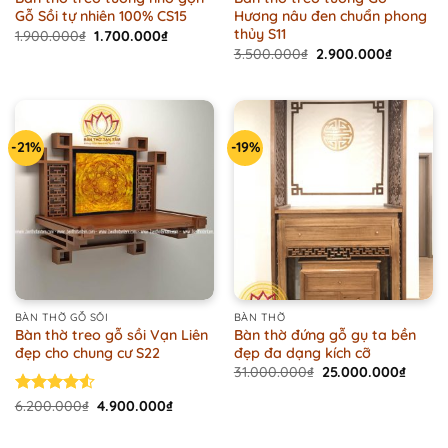
Gỗ Sồi tự nhiên 100% CS15
Hương nâu đen chuẩn phong
thủy S11
Original
Current
1.900.000
₫
1.700.000
₫
price
price
Original
Current
3.500.000
₫
2.900.000
₫
was:
is:
price
price
1.900.000₫.
1.700.000₫.
was:
is:
3.500.000₫.
2.900.00
-21%
-19%
BÀN THỜ GỖ SỒI
BÀN THỜ
Bàn thờ treo gỗ sồi Vạn Liên
Bàn thờ đứng gỗ gụ ta bền
đẹp cho chung cư S22
đẹp đa dạng kích cỡ
Original
Curren
31.000.000
₫
25.000.000
₫
price
price
was:
is:
Original
Current
Rated
6.200.000
₫
4.900.000
₫
31.000.000₫.
25.00
price
price
4.50
out
was:
is:
of 5
6.200.000₫.
4.900.000₫.