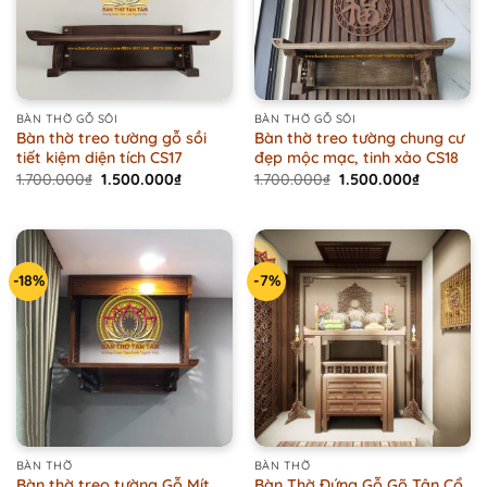
BÀN THỜ GỖ SỒI
BÀN THỜ GỖ SỒI
Bàn thờ treo tường gỗ sồi
Bàn thờ treo tường chung cư
tiết kiệm diện tích CS17
đẹp mộc mạc, tinh xảo CS18
Original
Current
Original
Current
1.700.000
₫
1.500.000
₫
1.700.000
₫
1.500.000
₫
price
price
price
price
was:
is:
was:
is:
1.700.000₫.
1.500.000₫.
1.700.000₫.
1.500.000
-18%
-7%
BÀN THỜ
BÀN THỜ
Bàn thờ treo tường Gỗ Mít
Bàn Thờ Đứng Gỗ Gõ Tân Cổ