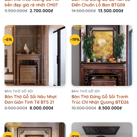
bền đẹp giá rẻ nhất CM07
Điển Chuẩn Lỗ Ban BTG08
Original
Current
Original
Curren
3.300.000
₫
2.700.000
₫
14.500.000
₫
13.500.000
₫
price
price
price
price
was:
is:
was:
is:
3.300.000₫.
2.700.000₫.
14.500.000₫.
13.500
-6%
-19%
BÀN THỜ GỖ SỒI
BÀN THỜ GỖ SỒI
Bàn Thờ Gỗ Sồi Nâu Nhạt
Bàn Thờ Đứng Gỗ Sồi Tranh
Đơn Giản Tinh Tế BTS 21
Trúc Chỉ Nhật Quang BTĐ26
Original
Current
Original
Current
8.500.000
₫
8.000.000
₫
10.500.000
₫
8.500.000
₫
price
price
price
price
was:
is:
was:
is:
8.500.000₫.
8.000.000₫.
10.500.000₫.
8.500.0
-11%
-10%