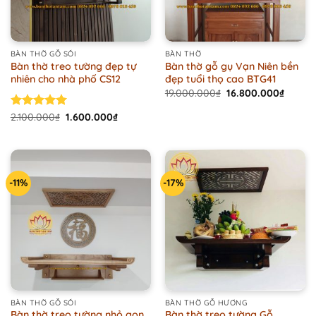
BÀN THỜ GỖ SỒI
BÀN THỜ
Bàn thờ treo tường đẹp tự
Bàn thờ gỗ gụ Vạn Niên bền
nhiên cho nhà phố CS12
đẹp tuổi thọ cao BTG41
Original
Curren
19.000.000
₫
16.800.000
₫
price
price
was:
is:
Original
Current
Rated
2.100.000
5.00
₫
1.600.000
₫
19.000.000₫.
16.800
price
price
out of 5
was:
is:
2.100.000₫.
1.600.000₫.
-11%
-17%
BÀN THỜ GỖ SỒI
BÀN THỜ GỖ HƯƠNG
Bàn thờ treo tường nhỏ gọn
Bàn thờ treo tường Gỗ