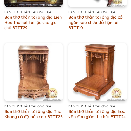
BÀN THỜ THẦN TÀI ÔNG ĐỊA
BÀN THỜ THẦN TÀI ÔNG ĐỊA
Bàn thờ thần tài ông địa Liên
Bàn thờ thần tài ông địa có
Hoa thu hút tài lộc cho gia
ngăn kéo chứa đồ tiện lợi
chủ BTTT29
BTTT10
BÀN THỜ THẦN TÀI ÔNG ĐỊA
BÀN THỜ THẦN TÀI ÔNG ĐỊA
Bàn thờ thần tài ông địa Thọ
Bàn thờ thần tài ông địa hoa
Khang có độ bền cao BTTT25
văn đơn giản thu hút BTTT24