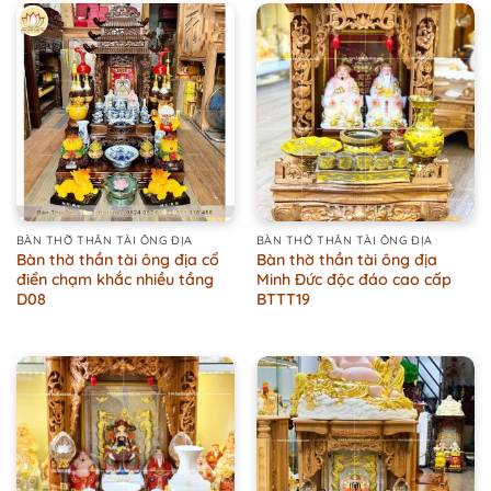
BÀN THỜ THẦN TÀI ÔNG ĐỊA
BÀN THỜ THẦN TÀI ÔNG ĐỊA
Bàn thờ thần tài ông địa cổ
Bàn thờ thần tài ông địa
điển chạm khắc nhiều tầng
Minh Đức độc đáo cao cấp
D08
BTTT19