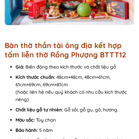
Bàn thờ thần tài ông địa kết hợp
tấm liễn thờ Rồng Phượng BTTT12
Giá:
Biến động theo kích thước và chất liệu gỗ
Kích thước chuẩn:
48cm×48cm, 48cm×61cm,
61cm×69cm, 69cm×81cm
(hoặc liên hệ nếu quý khách có nhu cầu kích thước
riêng)
Chất liệu gỗ tự nhiên:
Gỗ sồi, gỗ gụ, gõ, hương.
Màu sắc:
Tùy chọn
Bảo hành:
5 năm