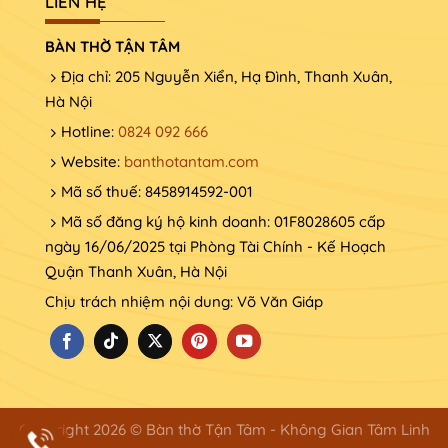
LIÊN HỆ
BÀN THỜ TẬN TÂM
Địa chỉ: 205 Nguyễn Xiển, Hạ Đình, Thanh Xuân,
Hà Nội
Hotline:
0824 092 666
Website:
banthotantam.com
Mã số thuế: 8458914592-001
Mã số đăng ký hộ kinh doanh: 01F8028605 cấp
ngày 16/06/2025 tại Phòng Tài Chính - Kế Hoạch
Quận Thanh Xuân, Hà Nội
Chịu trách nhiệm nội dung: Võ Văn Giáp
Copyright 2026 © Bàn thờ Tận Tâm - Không Gian Tâm Linh