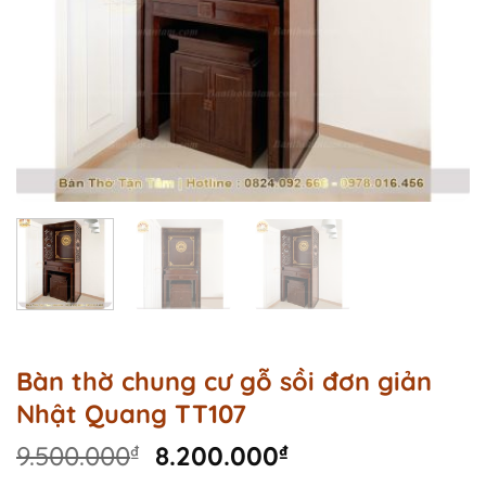
Bàn thờ chung cư gỗ sồi đơn giản
Nhật Quang TT107
Original
Current
9.500.000
₫
8.200.000
₫
price
price