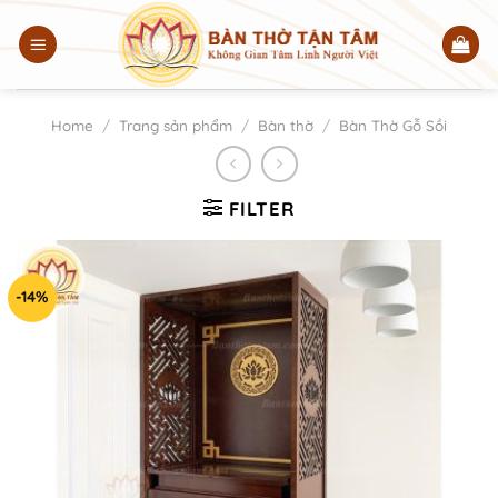
Chuyển
đến
nội
dung
Home
/
Trang sản phẩm
/
Bàn thờ
/
Bàn Thờ Gỗ Sồi
FILTER
-14%