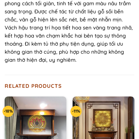
phong cách tối giản, tinh tế với gam màu nâu trầm
sang trọng. Được chế tác từ chất liệu gỗ sồi bền
chắc, vân gỗ hiện lên sắc nét, bề mặt nhẵn mịn.
Vách hậu trang trí họa tiết hoa sen vàng trang nhã,
kết hợp hoa văn chạm khắc hai bên tạo sự thông
thoáng. Đi kèm tủ thờ phụ tiện dụng, giúp tối ưu
không gian thờ cúng, phù hợp cho những không
gian thờ hiện đại, uy nghiêm.
RELATED PRODUCTS
-18%
-11%