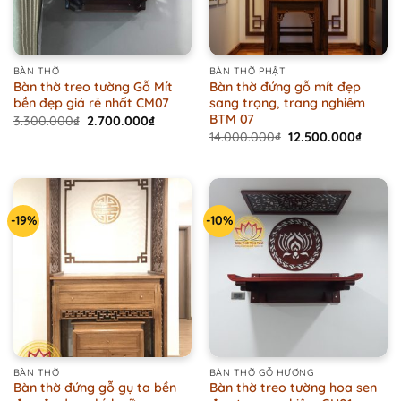
BÀN THỜ
BÀN THỜ PHẬT
Bàn thờ treo tường Gỗ Mít
Bàn thờ đứng gỗ mít đẹp
bền đẹp giá rẻ nhất CM07
sang trọng, trang nghiêm
BTM 07
Original
Current
3.300.000
₫
2.700.000
₫
price
price
Original
Curren
14.000.000
₫
12.500.000
₫
was:
is:
price
price
3.300.000₫.
2.700.000₫.
was:
is:
14.000.000₫.
12.500
-19%
-10%
BÀN THỜ
BÀN THỜ GỖ HƯƠNG
Bàn thờ đứng gỗ gụ ta bền
Bàn thờ treo tường hoa sen