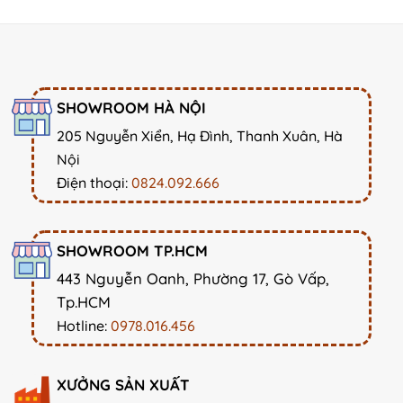
SHOWROOM HÀ NỘI
205 Nguyễn Xiển, Hạ Đình, Thanh Xuân, Hà
Nội
Điện thoại:
0824.092.666
SHOWROOM TP.HCM
443 Nguyễn Oanh, Phường 17, Gò Vấp,
Tp.HCM
Hotline:
0978.016.456
XƯỞNG SẢN XUẤT