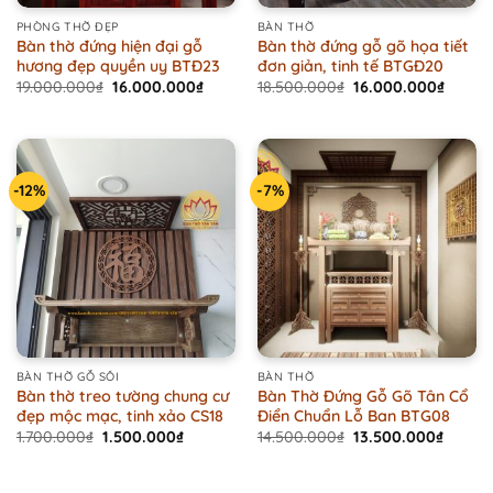
PHÒNG THỜ ĐẸP
BÀN THỜ
Bàn thờ đứng hiện đại gỗ
Bàn thờ đứng gỗ gõ họa tiết
hương đẹp quyền uy BTĐ23
đơn giản, tinh tế BTGĐ20
Original
Current
Original
Curren
19.000.000
₫
16.000.000
₫
18.500.000
₫
16.000.000
₫
price
price
price
price
was:
is:
was:
is:
19.000.000₫.
16.000.000₫.
18.500.000₫.
16.000
-12%
-7%
BÀN THỜ GỖ SỒI
BÀN THỜ
Bàn thờ treo tường chung cư
Bàn Thờ Đứng Gỗ Gõ Tân Cổ
đẹp mộc mạc, tinh xảo CS18
Điển Chuẩn Lỗ Ban BTG08
Original
Current
Original
Curren
1.700.000
₫
1.500.000
₫
14.500.000
₫
13.500.000
₫
price
price
price
price
was:
is:
was:
is:
1.700.000₫.
1.500.000₫.
14.500.000₫.
13.500