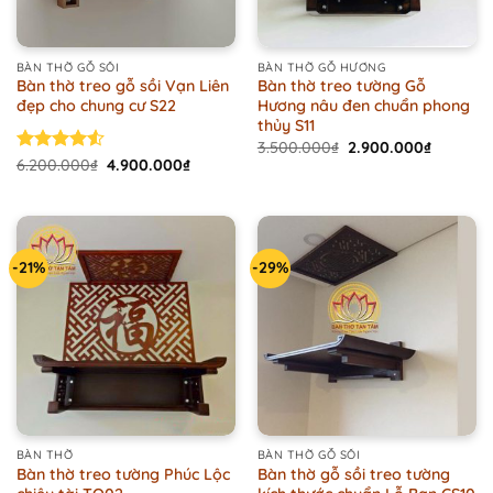
BÀN THỜ GỖ SỒI
BÀN THỜ GỖ HƯƠNG
Bàn thờ treo gỗ sồi Vạn Liên
Bàn thờ treo tường Gỗ
đẹp cho chung cư S22
Hương nâu đen chuẩn phong
thủy S11
Original
Current
3.500.000
₫
2.900.000
₫
price
price
Original
Current
Rated
6.200.000
₫
4.900.000
₫
was:
is:
price
price
4.50
out
3.500.000₫.
2.900.00
was:
is:
of 5
6.200.000₫.
4.900.000₫.
-21%
-29%
BÀN THỜ
BÀN THỜ GỖ SỒI
Bàn thờ treo tường Phúc Lộc
Bàn thờ gỗ sồi treo tường