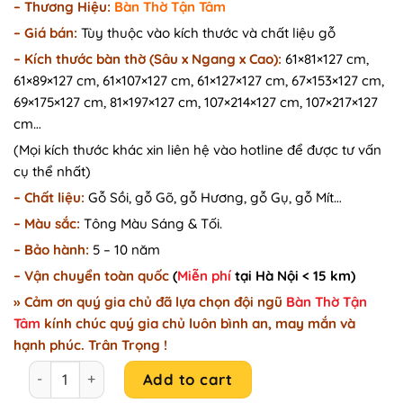
– Thương Hiệu:
Bàn Thờ Tận Tâm
was:
is:
–
Giá bán:
Tùy thuộc vào kích thước và chất liệu gỗ
9.500.000₫.
8.200.000₫.
–
Kích thước bàn thờ (Sâu x Ngang x Cao):
61×81×127 cm,
61×89×127 cm, 61×107×127 cm, 61×127×127 cm, 67×153×127 cm,
69×175×127 cm, 81×197×127 cm, 107×214×127 cm, 107×217×127
cm…
(Mọi kích thước khác xin liên hệ vào hotline để được tư vấn
cụ thể nhất)
– Chất liệu:
Gỗ Sồi, gỗ Gõ, gỗ Hương, gỗ Gụ, gỗ Mít…
– Màu sắc:
Tông Màu Sáng & Tối.
– Bảo hành:
5 – 10 năm
– Vận chuyển toàn quốc
(
Miễn phí
tại Hà Nội < 15 km)
» Cảm ơn quý gia chủ đã lựa chọn đội ngũ
Bàn Thờ Tận
Tâm
kính chúc quý gia chủ luôn bình an, may mắn và
hạnh phúc. Trân Trọng !
Bàn thờ chung cư gỗ sồi đơn giản Nhật Quang TT107 quan
Add to cart