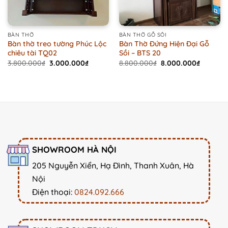
BÀN THỜ
BÀN THỜ GỖ SỒI
Bàn thờ treo tường Phúc Lộc
Bàn Thờ Đứng Hiện Đại Gỗ
chiêu tài TQ02
Sồi – BTS 20
Original
Current
Original
Current
3.800.000
₫
3.000.000
₫
8.800.000
₫
8.000.000
₫
price
price
price
price
was:
is:
was:
is:
3.800.000₫.
3.000.000₫.
8.800.000₫.
8.000.0
SHOWROOM HÀ NỘI
205 Nguyễn Xiển, Hạ Đình, Thanh Xuân, Hà
Nội
Điện thoại:
0824.092.666