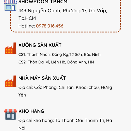
SHOWROOM TP.HCM
443 Nguyễn Oanh, Phường 17, Gò Vấp,
Tp.HCM
Hotline:
0978.016.456
XƯỞNG SẢN XUẤT
CS1: Thanh Nhàn, Đồng Kỵ,Từ Sơn, Bắc Ninh
CS2: Thôn Đại Vĩ, Liên Hà, Đông Anh, HN
NHÀ MÁY SẢN XUẤT
Địa chỉ: Cốc Phong, Chí Tân, Khoái châu, Hưng
Yên
KHO HÀNG
Địa chỉ kho hàng: Tả Thanh Oai, Thanh Trì, Hà
Nội