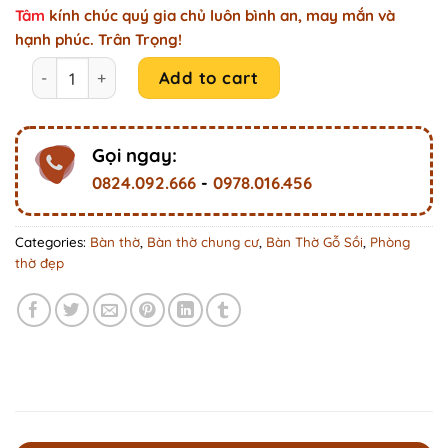
Tâm
kính chúc quý gia chủ luôn bình an, may mắn và
hạnh phúc. Trân Trọng!
Mẫu bàn thờ chung cư Minh Đức thiết kế nhị cấp TT100 qu
Add to cart
Gọi ngay:
0824.092.666
-
0978.016.456
Categories:
Bàn thờ
,
Bàn thờ chung cư
,
Bàn Thờ Gỗ Sồi
,
Phòng
thờ đẹp