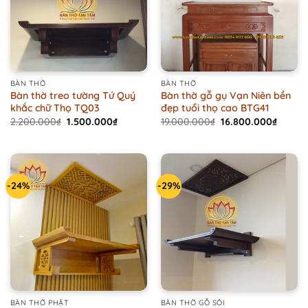
BÀN THỜ
BÀN THỜ
Bàn thờ treo tường Tứ Quý
Bàn thờ gỗ gụ Vạn Niên bền
khắc chữ Thọ TQ03
đẹp tuổi thọ cao BTG41
Original
Current
Original
Curren
2.200.000
₫
1.500.000
₫
19.000.000
₫
16.800.000
₫
price
price
price
price
was:
is:
was:
is:
2.200.000₫.
1.500.000₫.
19.000.000₫.
16.800
-24%
-29%
BÀN THỜ PHẬT
BÀN THỜ GỖ SỒI