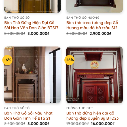
BÀN THỜ GỖ SỒI
BÀN THỜ GỖ HƯƠNG
Bàn Thờ Đứng Hiện Đại Gỗ
Bàn thờ treo tường đẹp Gỗ
Sồi Hoa Văn Đơn Giản BTS17
Hương màu đỏ bã trầu S12
Original
Current
Original
Current
8.800.000
₫
8.000.000
₫
3.500.000
₫
2.900.000
₫
price
price
price
price
was:
is:
was:
is:
8.800.000₫.
8.000.000₫.
3.500.000₫.
2.900.00
-6%
-16%
BÀN THỜ GỖ SỒI
PHÒNG THỜ ĐẸP
Bàn Thờ Gỗ Sồi Nâu Nhạt
Bàn thờ đứng hiện đại gỗ
Đơn Giản Tinh Tế BTS 21
hương đẹp quyền uy BTĐ23
Original
Current
Original
Curren
8.500.000
₫
8.000.000
₫
19.000.000
₫
16.000.000
₫