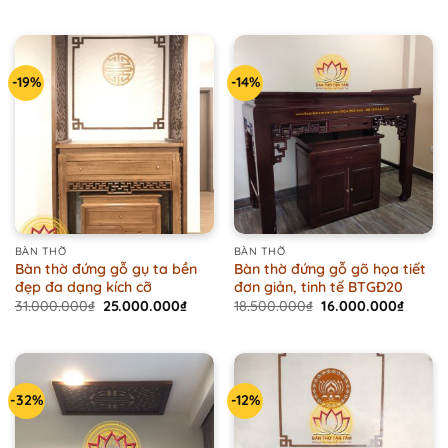
price
price
price
price
was:
is:
was:
is:
8.500.000₫.
8.000.000₫.
19.000.000₫.
16.000
-19%
-14%
BÀN THỜ
BÀN THỜ
Bàn thờ đứng gỗ gụ ta bền
Bàn thờ đứng gỗ gõ họa tiết
đẹp đa dạng kích cỡ
đơn giản, tinh tế BTGĐ20
Original
Current
Original
Curren
31.000.000
₫
25.000.000
₫
18.500.000
₫
16.000.000
₫
price
price
price
price
was:
is:
was:
is:
31.000.000₫.
25.000.000₫.
18.500.000₫.
16.000
-32%
-12%