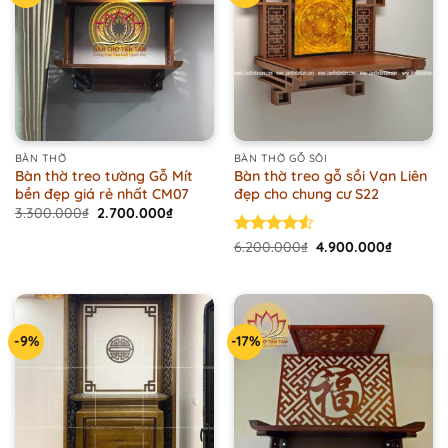
BÀN THỜ
BÀN THỜ GỖ SỒI
Bàn thờ treo tường Gỗ Mít
Bàn thờ treo gỗ sồi Vạn Liên
bền đẹp giá rẻ nhất CM07
đẹp cho chung cư S22
Original
Current
3.300.000
₫
2.700.000
₫
price
price
was:
is:
Original
Current
Rated
6.200.000
₫
4.900.000
₫
3.300.000₫.
2.700.000₫.
price
price
4.50
out
was:
is:
of 5
6.200.000₫.
4.900.00
-9%
-17%