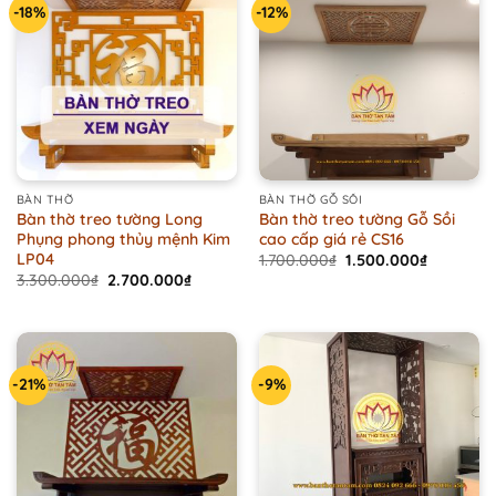
-18%
-12%
BÀN THỜ
BÀN THỜ GỖ SỒI
Bàn thờ treo tường Long
Bàn thờ treo tường Gỗ Sồi
Phụng phong thủy mệnh Kim
cao cấp giá rẻ CS16
LP04
Original
Current
1.700.000
₫
1.500.000
₫
price
price
Original
Current
3.300.000
₫
2.700.000
₫
was:
is:
price
price
1.700.000₫.
1.500.000
was:
is:
3.300.000₫.
2.700.000₫.
-21%
-9%