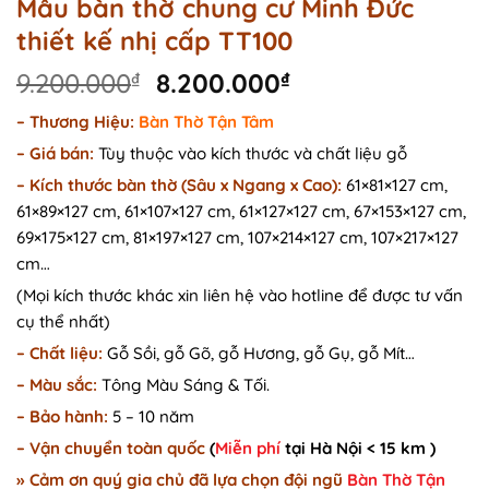
Mẫu bàn thờ chung cư Minh Đức
thiết kế nhị cấp TT100
Original
Current
9.200.000
₫
8.200.000
₫
price
price
– Thương Hiệu:
Bàn Thờ Tận Tâm
was:
is:
–
Giá bán:
Tùy thuộc vào kích thước và chất liệu gỗ
9.200.000₫.
8.200.000₫.
–
Kích thước bàn thờ (Sâu x Ngang x Cao):
61×81×127 cm,
61×89×127 cm, 61×107×127 cm, 61×127×127 cm, 67×153×127 cm,
69×175×127 cm, 81×197×127 cm, 107×214×127 cm, 107×217×127
cm…
(Mọi kích thước khác xin liên hệ vào hotline để được tư vấn
cụ thể nhất)
– Chất liệu:
Gỗ Sồi, gỗ Gõ, gỗ Hương, gỗ Gụ, gỗ Mít…
– Màu sắc:
Tông Màu Sáng & Tối.
– Bảo hành:
5 – 10 năm
– Vận chuyển toàn quốc
(
Miễn phí
tại Hà Nội < 15 km )
» Cảm ơn quý gia chủ đã lựa chọn đội ngũ
Bàn Thờ Tận