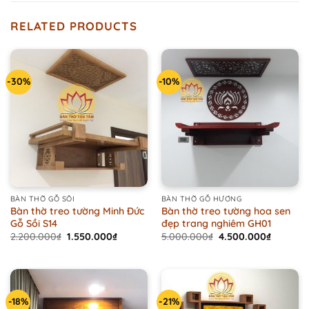
RELATED PRODUCTS
-30%
-10%
BÀN THỜ GỖ SỒI
BÀN THỜ GỖ HƯƠNG
Bàn thờ treo tường Minh Đức
Bàn thờ treo tường hoa sen
Gỗ Sồi S14
đẹp trang nghiêm GH01
Original
Current
Original
Current
2.200.000
₫
1.550.000
₫
5.000.000
₫
4.500.000
₫
price
price
price
price
was:
is:
was:
is:
2.200.000₫.
1.550.000₫.
5.000.000₫.
4.500.0
-18%
-21%