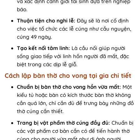
và xác định cảnh giới tái sinh dựa trên nghiệp
báo.
Thuận tiện cho nghi lễ:
Đây sẽ là nơi cố định
cho việc tổ chức các lễ cúng như cầu nguyện,
cúng 49 ngày.
Tạo kết nối tâm linh:
Là cầu nối giúp người
sống giao tiếp với linh hồn người đã mất, đặc
biệt trong các dịp lễ giỗ.
Cách lập bàn thờ cho vong tại gia chi tiết
Chuẩn bị bàn thờ cho vong hồn vừa mất:
Một
kiểu tủ hoặc bàn có kích thước bàn thờ không
cần quá lớn, chỉ cần đủ để trưng bày những đồ
thờ cúng cần thiết.
Trang bị vật phẩm thờ cúng đầy đủ:
Chuẩn bị
các vật phẩm cơ bản cần có để tiến hành thờ
cúng cho người vừa mất như di ảnh người