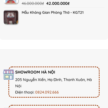
Original
Current
46.000.000
₫
42.000.000
₫
price
price
Mẫu Không Gian Phòng Thờ - KGT21
was:
is:
46.000.000₫.
42.000.000₫.
SHOWROOM HÀ NỘI
205 Nguyễn Xiển, Hạ Đình, Thanh Xuân, Hà
Nội
Điện thoại:
0824.092.666