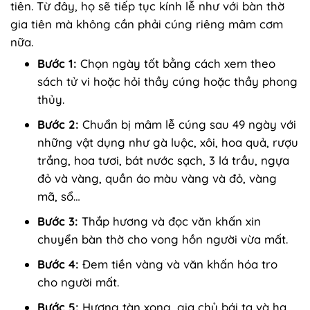
tiên. Từ đây, họ sẽ tiếp tục kính lễ như với bàn thờ
gia tiên mà không cần phải cúng riêng mâm cơm
nữa.
Bước 1:
Chọn ngày tốt bằng cách xem theo
sách tử vi hoặc hỏi thầy cúng hoặc thầy phong
thủy.
Bước 2:
Chuẩn bị mâm lễ cúng sau 49 ngày với
những vật dụng như gà luộc, xôi, hoa quả, rượu
trắng, hoa tươi, bát nước sạch, 3 lá trầu, ngựa
đỏ và vàng, quần áo màu vàng và đỏ, vàng
mã, sổ…
Bước 3:
Thắp hương và đọc văn khấn xin
chuyển bàn thờ cho vong hồn người vừa mất.
Bước 4:
Đem tiền vàng và văn khấn hóa tro
cho người mất.
Bước 5:
Hương tàn xong, gia chủ bái tạ và hạ