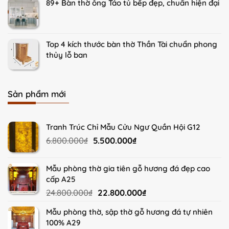
89+ Bàn thờ ông Táo tủ bếp đẹp, chuẩn hiện đại
Top 4 kích thước bàn thờ Thần Tài chuẩn phong
thủy lỗ ban
Sản phẩm mới
Tranh Trúc Chỉ Mẫu Cửu Ngư Quần Hội G12
Original
Current
6.800.000
₫
5.500.000
₫
price
price
was:
is:
Mẫu phòng thờ gia tiên gỗ hương đá đẹp cao
6.800.000₫.
5.500.000₫.
cấp A25
Original
Current
24.800.000
₫
22.800.000
₫
price
price
Mẫu phòng thờ, sập thờ gỗ hương đá tự nhiên
was:
is:
100% A29
24.800.000₫.
22.800.000₫.