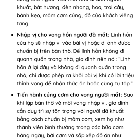
khuất, bát hương, đèn nhang, hoa, trái cây,
bánh kẹo, mâm cơm cúng, đồ của khách viếng
tang…
Nhập vị cho vong hồn người đã mất:
Linh hồn
của họ sẽ nhập vị vào bài vị hoặc di ảnh được
chuẩn bị trên bàn thờ. Để linh hồn không đi
quanh quẩn trong nhà, gia đình nên nói: “Linh
hồn ở lại đây và không đi quanh quẩn trong
nhà, chỉ được phép ra khỏi bài vị khi có lời triệu
thỉnh vong để nhận thức ăn hoặc cùng tụ tập.”
Tiến hành cúng cơm cho vong người mất:
Sau
khi lập bàn thờ và mời vong nhập vị, gia đình
cần duy trì sự tôn trọng với người đã khuất
bằng cách chuẩn bị mâm cơm, xem họ như
thành viên bình thường trong các bữa cơm
hàng ngày, bới cơm và sắp xếp đồ ăn như