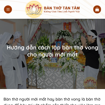
Chuyển
đến
nội
dung
Hướng dẫn cách lập bàn thờ vong
cho người mới mất
Bàn thờ người mới mất hay bàn thờ vong là bàn thờ