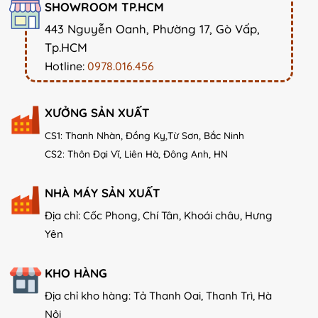
SHOWROOM TP.HCM
443 Nguyễn Oanh, Phường 17, Gò Vấp,
Tp.HCM
Hotline:
0978.016.456
XƯỞNG SẢN XUẤT
CS1: Thanh Nhàn, Đồng Kỵ,Từ Sơn, Bắc Ninh
CS2: Thôn Đại Vĩ, Liên Hà, Đông Anh, HN
NHÀ MÁY SẢN XUẤT
Địa chỉ: Cốc Phong, Chí Tân, Khoái châu, Hưng
Yên
KHO HÀNG
Địa chỉ kho hàng: Tả Thanh Oai, Thanh Trì, Hà
Nội