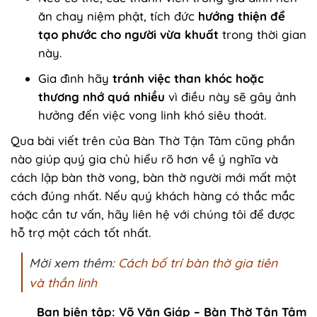
ăn chay niệm phật, tích đức
hướng thiện để
tạo phước cho người vừa khuất
trong thời gian
này.
Gia đình hãy
tránh việc than khóc hoặc
thương nhớ quá nhiều
vì điều này sẽ gây ảnh
hưởng đến việc vong linh khó siêu thoát.
Qua bài viết trên của Bàn Thờ Tận Tâm cũng phần
nào giúp quý gia chủ hiểu rõ hơn về ý nghĩa và
cách lập bàn thờ vong, bàn thờ người mới mất một
cách đúng nhất. Nếu quý khách hàng có thắc mắc
hoặc cần tư vấn, hãy liên hệ với chúng tôi để được
hỗ trợ một cách tốt nhất.
Mời xem thêm:
Cách bố trí bàn thờ gia tiên
và thần linh
Ban biên tập: Võ Văn Giáp – Bàn Thờ Tận Tâm