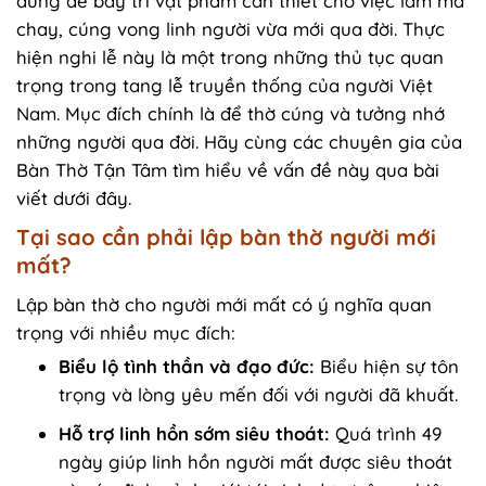
dùng để bày trí vật phẩm cần thiết cho việc làm ma
chay, cúng vong linh người vừa mới qua đời. Thực
hiện nghi lễ này là một trong những thủ tục quan
trọng trong tang lễ truyền thống của người Việt
Nam. Mục đích chính là để thờ cúng và tưởng nhớ
những người qua đời. Hãy cùng các chuyên gia của
Bàn Thờ Tận Tâm tìm hiểu về vấn đề này qua bài
viết dưới đây.
Tại sao cần phải lập bàn thờ người mới
mất?
Lập bàn thờ cho người mới mất có ý nghĩa quan
trọng với nhiều mục đích:
Biểu lộ tình thần và đạo đức:
Biểu hiện sự tôn
trọng và lòng yêu mến đối với người đã khuất.
Hỗ trợ linh hồn sớm siêu thoát:
Quá trình 49
ngày giúp linh hồn người mất được siêu thoát