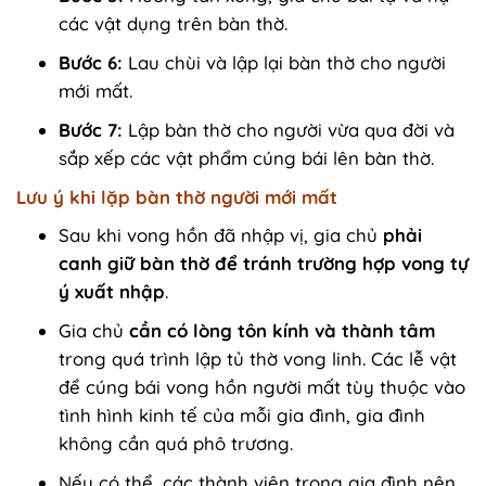
các vật dụng trên bàn thờ.
Bước 6:
Lau chùi và lập lại bàn thờ cho người
mới mất.
Bước 7:
Lập bàn thờ cho người vừa qua đời và
sắp xếp các vật phẩm cúng bái lên bàn thờ.
Lưu ý khi lặp bàn thờ người mới mất
Sau khi vong hồn đã nhập vị, gia chủ
phải
canh giữ bàn thờ để tránh trường hợp vong tự
ý xuất nhập
.
Gia chủ
cần có lòng tôn kính và thành tâm
trong quá trình lập tủ thờ vong linh. Các lễ vật
để cúng bái vong hồn người mất tùy thuộc vào
tình hình kinh tế của mỗi gia đình, gia đình
không cần quá phô trương.
Nếu có thể, các thành viên trong gia đình nên