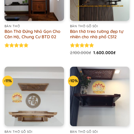
BÀN THỜ
BÀN THỜ GỖ SỒI
Bàn Thờ Đứng Nhỏ Gọn Cho
Bàn thờ treo tường đẹp tự
Căn Hộ, Chung Cư BTD 02
nhiên cho nhà phố CS12
Original
Current
Rated
5.00
Rated
2.100.000
5.00
₫
1.600.000
₫
price
price
out of 5
out of 5
was:
is:
2.100.000₫.
1.600.000
-11%
-10%
BÀN THỜ GỖ SỒI
BÀN THỜ GỖ SỒI