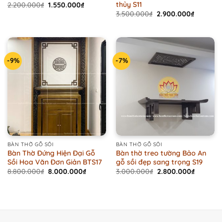
thủy S11
Original
Current
2.200.000
₫
1.550.000
₫
price
price
Original
Current
3.500.000
₫
2.900.000
₫
was:
is:
price
price
2.200.000₫.
1.550.000₫.
was:
is:
3.500.000₫.
2.900.00
-9%
-7%
BÀN THỜ GỖ SỒI
BÀN THỜ GỖ SỒI
Bàn Thờ Đứng Hiện Đại Gỗ
Bàn thờ treo tường Bảo An
Sồi Hoa Văn Đơn Giản BTS17
gỗ sồi đẹp sang trọng S19
Original
Current
Original
Current
8.800.000
₫
8.000.000
₫
3.000.000
₫
2.800.000
₫
price
price
price
price
was:
is:
was:
is:
8.800.000₫.
8.000.000₫.
3.000.000₫.
2.800.0