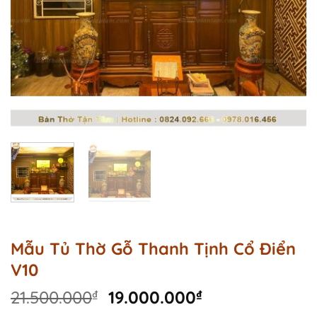
Mẫu Tủ Thờ Gỗ Thanh Tịnh Cổ Điển
V10
Original
Current
21.500.000
₫
19.000.000
₫
price
price