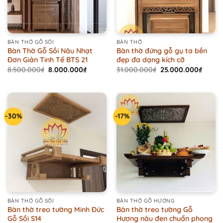
BÀN THỜ GỖ SỒI
BÀN THỜ
Bàn Thờ Gỗ Sồi Nâu Nhạt
Bàn thờ đứng gỗ gụ ta bền
Đơn Giản Tinh Tế BTS 21
đẹp đa dạng kích cỡ
Original
Current
Original
Curren
8.500.000
₫
8.000.000
₫
31.000.000
₫
25.000.000
₫
price
price
price
price
was:
is:
was:
is:
8.500.000₫.
8.000.000₫.
31.000.000₫.
25.00
-30%
-17%
BÀN THỜ GỖ SỒI
BÀN THỜ GỖ HƯƠNG
Bàn thờ treo tường Minh Đức
Bàn thờ treo tường Gỗ
Gỗ Sồi S14
Hương nâu đen chuẩn phong