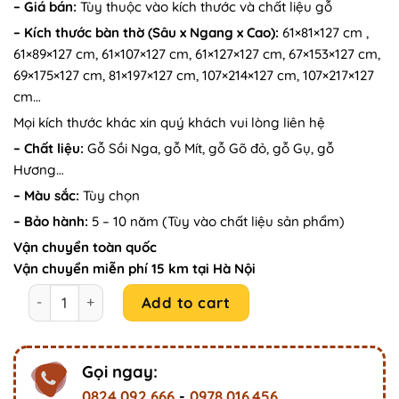
– Giá bán:
Tùy thuộc vào kích thước và chất liệu gỗ
was:
is:
– Kích thước bàn thờ (Sâu x Ngang x Cao):
61×81×127 cm ,
21.500.000₫.
19.000.000₫.
61×89×127 cm, 61×107×127 cm, 61×127×127 cm, 67×153×127 cm,
69×175×127 cm, 81×197×127 cm, 107×214×127 cm, 107×217×127
cm…
Mọi kích thước khác xin quý khách vui lòng liên hệ
– Chất liệu:
Gỗ Sồi Nga, gỗ Mít, gỗ Gõ đỏ, gỗ Gụ, gỗ
Hương…
– Màu sắc:
Tùy chọn
– Bảo hành:
5 – 10 năm (Tùy vào chất liệu sản phẩm)
Vận chuyển toàn quốc
Vận chuyển miễn phí 15 km tại Hà Nội
Mẫu Tủ Thờ Gỗ Thanh Tịnh Cổ Điển V10 quantity
Add to cart
Gọi ngay:
0824.092.666
-
0978.016.456