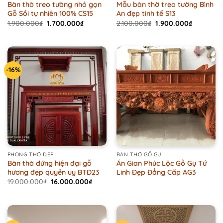
Bàn thờ treo tường nhỏ gọn
Mẫu bàn thờ treo tường Bình
Gỗ Sồi tự nhiên 100% CS15
An đẹp tinh tế S13
Original
Current
Original
Current
1.900.000
₫
1.700.000
₫
2.100.000
₫
1.900.000
₫
price
price
price
price
was:
is:
was:
is:
1.900.000₫.
1.700.000₫.
2.100.000₫.
1.900.000
-16%
PHÒNG THỜ ĐẸP
BÀN THỜ GỖ GỤ
Bàn thờ đứng hiện đại gỗ
Án Gian Phúc Lộc Gỗ Gụ Tứ
hương đẹp quyền uy BTĐ23
Linh Đẹp Đẳng Cấp AG3
Original
Current
19.000.000
₫
16.000.000
₫
price
price
was:
is:
19.000.000₫.
16.000.000₫.