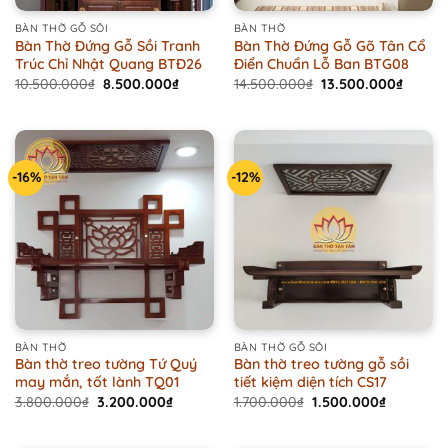
BÀN THỜ GỖ SỒI
BÀN THỜ
Bàn Thờ Đứng Gỗ Sồi Tranh
Bàn Thờ Đứng Gỗ Gõ Tân Cổ
Trúc Chỉ Nhật Quang BTĐ26
Điển Chuẩn Lỗ Ban BTG08
Original
Current
Original
Curren
10.500.000
₫
8.500.000
₫
14.500.000
₫
13.500.000
₫
price
price
price
price
was:
is:
was:
is:
10.500.000₫.
8.500.000₫.
14.500.000₫.
13.500
-16%
-12%
BÀN THỜ
BÀN THỜ GỖ SỒI
Bàn thờ treo tường Tứ Quý
Bàn thờ treo tường gỗ sồi
may mắn, tốt lành TQ01
tiết kiệm diện tích CS17
Original
Current
Original
Current
3.800.000
₫
3.200.000
₫
1.700.000
₫
1.500.000
₫
price
price
price
price
was:
is:
was:
is:
3.800.000₫.
3.200.000₫.
1.700.000₫.
1.500.000