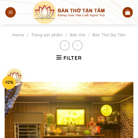
Chuyển
đến
nội
dung
Home
/
Trang sản phẩm
/
Bàn thờ
/
Bàn Thờ Gia Tiên
FILTER
-12%