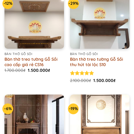
-12%
-29%
BÀN THỜ GỖ SỒI
BÀN THỜ GỖ SỒI
Bàn thờ treo tường Gỗ Sồi
Bàn thờ treo tường Gỗ Sồi
cao cấp giá rẻ CS16
thu hút tài lộc S10
Original
Current
1.700.000
₫
1.500.000
₫
price
price
was:
is:
Original
Current
Rated
2.100.000
5.00
₫
1.500.000
₫
1.700.000₫.
1.500.000₫.
price
price
out of 5
was:
is:
2.100.000₫.
1.500.000
-6%
-19%