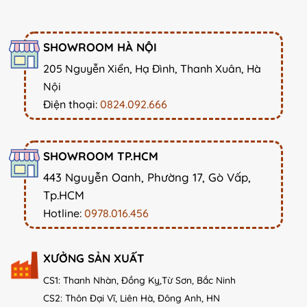
SHOWROOM HÀ NỘI
205 Nguyễn Xiển, Hạ Đình, Thanh Xuân, Hà
Nội
Điện thoại:
0824.092.666
SHOWROOM TP.HCM
443 Nguyễn Oanh, Phường 17, Gò Vấp,
Tp.HCM
Hotline:
0978.016.456
XƯỞNG SẢN XUẤT
CS1: Thanh Nhàn, Đồng Kỵ,Từ Sơn, Bắc Ninh
CS2: Thôn Đại Vĩ, Liên Hà, Đông Anh, HN