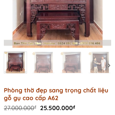
Phòng thờ đẹp sang trọng chất liệu
gỗ gụ cao cấp A62
Original
Current
27.000.000
₫
25.500.000
₫
price
price