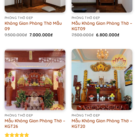
PHÒNG THỜ ĐẸP
PHÒNG THỜ ĐẸP
Không Gian Phòng Thờ Mẫu
Mẫu Không Gian Phòng Thờ –
09
KGT09
Original
Current
Original
Current
9.500.000
₫
7.000.000
₫
7.500.000
₫
6.800.000
₫
price
price
price
price
was:
is:
was:
is:
9.500.000₫.
7.000.000₫.
7.500.000₫.
6.800.00
PHÒNG THỜ ĐẸP
PHÒNG THỜ ĐẸP
Mẫu Không Gian Phòng Thờ –
Mẫu Không Gian Phòng Thờ –
KGT26
KGT20