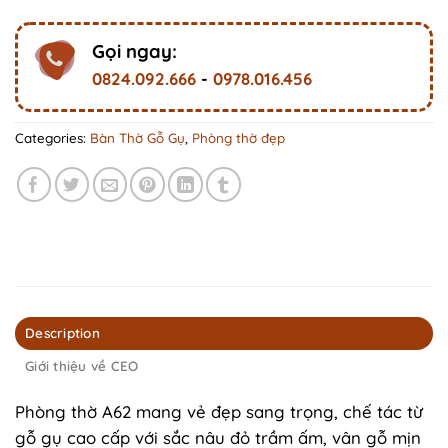
Gọi ngay:
0824.092.666
-
0978.016.456
Categories:
Bàn Thờ Gỗ Gụ
,
Phòng thờ đẹp
Description
Giới thiệu về CEO
Phòng thờ A62 mang vẻ đẹp sang trọng, chế tác từ
gỗ gụ cao cấp với sắc nâu đỏ trầm ấm, vân gỗ mịn