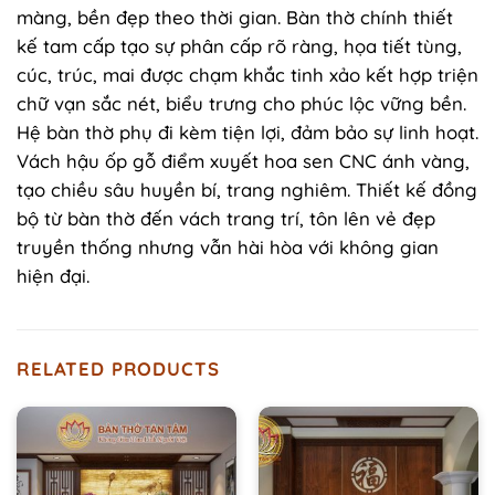
màng, bền đẹp theo thời gian. Bàn thờ chính thiết
kế tam cấp tạo sự phân cấp rõ ràng, họa tiết tùng,
cúc, trúc, mai được chạm khắc tinh xảo kết hợp triện
chữ vạn sắc nét, biểu trưng cho phúc lộc vững bền.
Hệ bàn thờ phụ đi kèm tiện lợi, đảm bảo sự linh hoạt.
Vách hậu ốp gỗ điểm xuyết hoa sen CNC ánh vàng,
tạo chiều sâu huyền bí, trang nghiêm. Thiết kế đồng
bộ từ bàn thờ đến vách trang trí, tôn lên vẻ đẹp
truyền thống nhưng vẫn hài hòa với không gian
hiện đại.
RELATED PRODUCTS