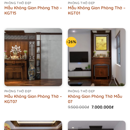
PHÒNG THỜ ĐẸP
PHÒNG THỜ ĐẸP
Mẫu Không Gian Phòng Thờ –
Mẫu Không Gian Phòng Thờ –
KGT15
KGT01
-26%
PHÒNG THỜ ĐẸP
PHÒNG THỜ ĐẸP
Mẫu Không Gian Phòng Thờ –
Không Gian Phòng Thờ Mẫu
KGT07
07
Original
Current
9.500.000
₫
7.000.000
₫
price
price
was:
is:
9.500.000₫.
7.000.00