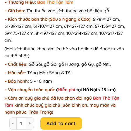
– Thương Hiệu:
Bàn Thờ Tận Tâm
was:
is:
–
Giá bán:
Tùy thuộc vào kích thước và chất liệu gỗ
27.000.000₫.
25.500.000₫.
–
Kích thước bàn thờ (Sâu x Ngang x Cao):
61×81×127 cm,
61×89×127 cm, 61×107×127 cm, 61×127×127 cm, 67×153×127 cm,
69×175×127 cm, 81×197×127 cm, 107×214×127 cm, 107×217×127
cm…
(Mọi kích thước khác xin liên hệ vào hotline để được tư vấn
cụ thể nhất)
– Chất liệu:
Gỗ Sồi, gỗ Gõ, gỗ Hương, gỗ Gụ, gỗ Mít…
– Màu sắc:
Tông Màu Sáng & Tối.
– Bảo hành:
5 – 10 năm
– Vận chuyển toàn quốc
(
Miễn phí
tại Hà Nội < 15 km)
» Cảm ơn quý gia chủ đã lựa chọn đội ngũ
Bàn Thờ Tận
Tâm
kính chúc quý gia chủ luôn bình an, may mắn và
hạnh phúc. Trân Trọng!
Phòng thờ đẹp sang trọng chất liệu gỗ gụ cao cấp A62 qu
Add to cart