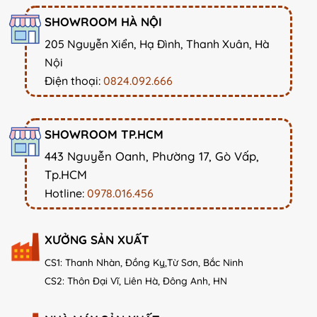
SHOWROOM HÀ NỘI
205 Nguyễn Xiển, Hạ Đình, Thanh Xuân, Hà
Nội
Điện thoại:
0824.092.666
SHOWROOM TP.HCM
443 Nguyễn Oanh, Phường 17, Gò Vấp,
Tp.HCM
Hotline:
0978.016.456
XƯỞNG SẢN XUẤT
CS1: Thanh Nhàn, Đồng Kỵ,Từ Sơn, Bắc Ninh
CS2: Thôn Đại Vĩ, Liên Hà, Đông Anh, HN