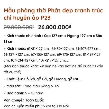
Mẫu phòng thờ Phật đẹp tranh trúc
chỉ huyền ảo P23
Original
Current
29.800.000
₫
26.800.000
₫
price
price
– Kích thước như hình : Cao 127 cm x Ngang 197 cm x Sâu
was:
is:
81 cm
29.800.000₫.
26.800.000₫.
– Kích thước:
61×81×127 cm , 61×89×127 cm, 61×107×127 cm,
61×127××127 cm, 67×153×127 cm, 69×175×127 cm, 81×197×127
cm, 107×214×127 cm , 107×217×127 cm,….
(Mọi kích thước khác xin liên hệ vào hotline để được tư vấn
tốt cụ thể)
– Chất liệu:
Gỗ Sồi, gỗ Gõ, gỗ Hương, gỗ Mít….
– Màu sắc:
Tông Màu Sáng & Tối
– Bảo hành:
5 – 10 năm
Vận Chuyển Toàn Quốc
Vận chuyển
miễn phí
15 km tại Hà Nội