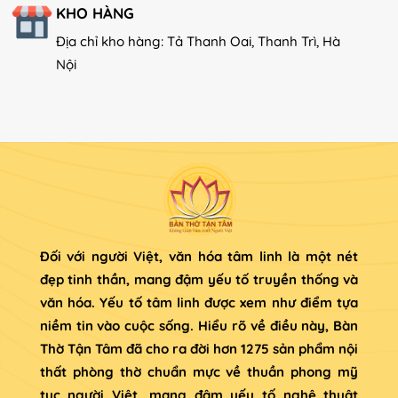
KHO HÀNG
Địa chỉ kho hàng: Tả Thanh Oai, Thanh Trì, Hà
Nội
Đối với người Việt, văn hóa tâm linh là một nét
đẹp tinh thần, mang đậm yếu tố truyền thống và
văn hóa. Yếu tố tâm linh được xem như điểm tựa
niềm tin vào cuộc sống. Hiểu rõ về điều này, Bàn
Thờ Tận Tâm đã cho ra đời hơn 1275 sản phẩm nội
thất phòng thờ chuẩn mực về thuần phong mỹ
tục người Việt, mang đậm yếu tố nghệ thuật