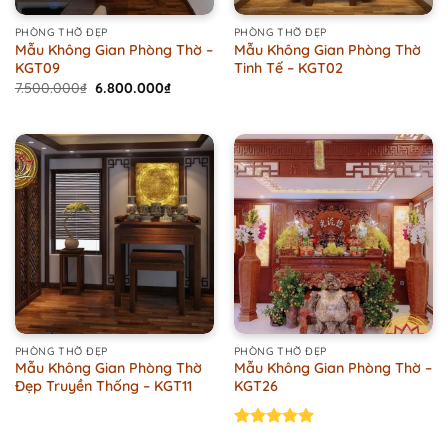
PHÒNG THỜ ĐẸP
PHÒNG THỜ ĐẸP
Mẫu Không Gian Phòng Thờ –
Mẫu Không Gian Phòng Thờ
KGT09
Tinh Tế – KGT02
Original
Current
7.500.000
₫
6.800.000
₫
price
price
was:
is:
7.500.000₫.
6.800.000₫.
PHÒNG THỜ ĐẸP
PHÒNG THỜ ĐẸP
Mẫu Không Gian Phòng Thờ
Mẫu Không Gian Phòng Thờ –
Đẹp Truyền Thống – KGT11
KGT26
Rated
5.00