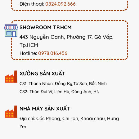
Điện thoại:
0824.092.666
SHOWROOM TP.HCM
443 Nguyễn Oanh, Phường 17, Gò Vấp,
Tp.HCM
Hotline:
0978.016.456
XƯỞNG SẢN XUẤT
CS1: Thanh Nhàn, Đồng Kỵ,Từ Sơn, Bắc Ninh
CS2: Thôn Đại Vĩ, Liên Hà, Đông Anh, HN
NHÀ MÁY SẢN XUẤT
Địa chỉ: Cốc Phong, Chí Tân, Khoái châu, Hưng
Yên