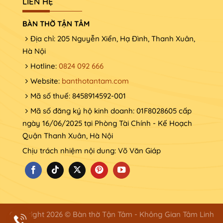
LIÊN HỆ
BÀN THỜ TẬN TÂM
Địa chỉ: 205 Nguyễn Xiển, Hạ Đình, Thanh Xuân,
Hà Nội
Hotline:
0824 092 666
Website:
banthotantam.com
Mã số thuế: 8458914592-001
Mã số đăng ký hộ kinh doanh: 01F8028605 cấp
ngày 16/06/2025 tại Phòng Tài Chính - Kế Hoạch
Quận Thanh Xuân, Hà Nội
Chịu trách nhiệm nội dung: Võ Văn Giáp
Copyright 2026 © Bàn thờ Tận Tâm - Không Gian Tâm Linh