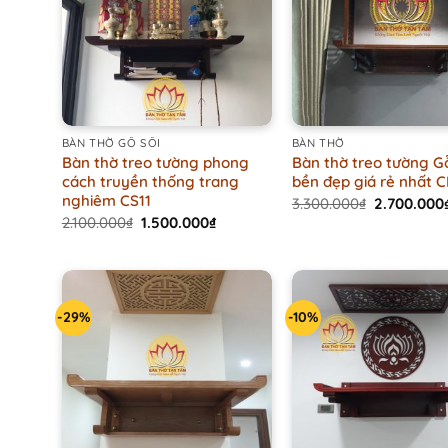
+
+
BÀN THỜ GỖ SỒI
BÀN THỜ
Bàn thờ treo tường phong
Bàn thờ treo tường G
cách truyền thống trang
bền đẹp giá rẻ nhất 
nghiêm CS11
Original
3.300.000
₫
2.700.000
price
Original
Current
2.100.000
₫
1.500.000
₫
was:
price
price
3.300.000₫
was:
is:
2.100.000₫.
1.500.000₫.
-29%
-10%