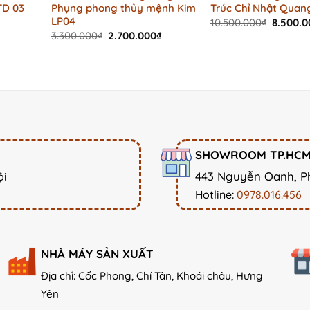
TD 03
Phụng phong thủy mệnh Kim
Trúc Chỉ Nhật Quan
LP04
Origina
10.500.000
₫
8.500.0
price
Original
Current
3.300.000
₫
2.700.000
₫
was:
price
price
10.500.
was:
is:
3.300.000₫.
2.700.000₫.
SHOWROOM TP.HC
443 Nguyễn Oanh, P
ội
Hotline:
0978.016.456
NHÀ MÁY SẢN XUẤT
Địa chỉ: Cốc Phong, Chí Tân, Khoái châu, Hưng
Yên