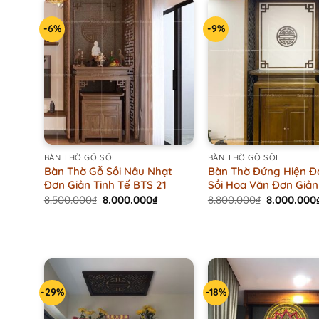
-6%
-9%
+
+
BÀN THỜ GỖ SỒI
BÀN THỜ GỖ SỒI
Bàn Thờ Gỗ Sồi Nâu Nhạt
Bàn Thờ Đứng Hiện Đ
Đơn Giản Tinh Tế BTS 21
Sồi Hoa Văn Đơn Giản
Original
Current
Original
8.500.000
₫
8.000.000
₫
8.800.000
₫
8.000.000
price
price
price
was:
is:
was:
8.500.000₫.
8.000.000₫.
8.800.000₫
-29%
-18%