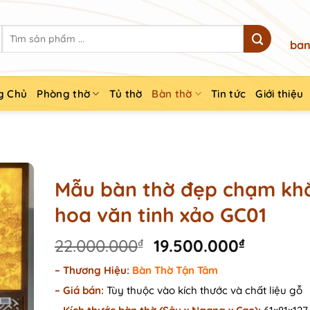
Search
ban
for:
g Chủ
Phòng thờ
Tủ thờ
Bàn thờ
Tin tức
Giới thiệu
Mẫu bàn thờ đẹp chạm kh
hoa văn tinh xảo GC01
Original
Current
22.000.000
₫
19.500.000
₫
price
price
– Thương Hiệu:
Bàn Thờ Tận Tâm
was:
is:
–
Giá bán:
Tùy thuộc vào kích thước và chất liệu gỗ
22.000.000₫.
19.500.0