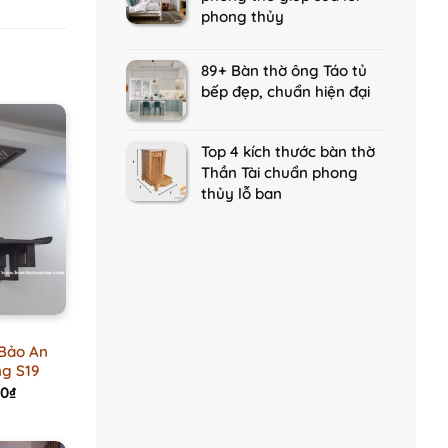
phong thủy
89+ Bàn thờ ông Táo tủ
bếp đẹp, chuẩn hiện đại
Top 4 kích thước bàn thờ
Thần Tài chuẩn phong
thủy lỗ ban
 Bảo An
ng S19
Current
00
₫
price
is:
0₫.
2.800.000₫.