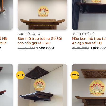
+
+
BÀN THỜ GỖ SỒI
BÀN THỜ GỖ SỒI
ỗ Mít
Bàn thờ treo tường Gỗ Sồi
Mẫu bàn thờ treo t
CM07
cao cấp giá rẻ CS16
An đẹp tinh tế S13
Current
Original
Current
Original
₫
1.700.000
₫
1.500.000
₫
2.100.000
₫
1.900.00
price
price
price
price
is:
was:
is:
was:
.
2.700.000₫.
1.700.000₫.
1.500.000₫.
2.100.000
-29%
-29%