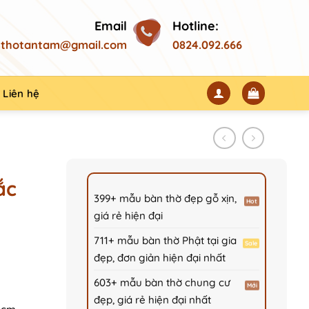
Email
Hotline:
thotantam@gmail.com
0824.092.666
Liên hệ
ắc
399+ mẫu bàn thờ đẹp gỗ xịn,
giá rẻ hiện đại
711+ mẫu bàn thờ Phật tại gia
đẹp, đơn giản hiện đại nhất
603+ mẫu bàn thờ chung cư
00₫.
đẹp, giá rẻ hiện đại nhất