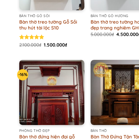
+
+
BÀN THỜ GỖ SỒI
BÀN THỜ GỖ HƯƠNG
Bàn thờ treo tường Gỗ Sồi
Bàn thờ treo tường h
thu hút tài lộc S10
đẹp trang nghiêm GH
Original
5.000.000
₫
4.500.000
price
was:
Original
Current
Rated
2.100.000
5.00
₫
1.500.000
₫
5.000.000₫
price
price
out of 5
was:
is:
2.100.000₫.
1.500.000₫.
-16%
+
+
PHÒNG THỜ ĐẸP
BÀN THỜ
Bàn thờ đứng hiện đại gỗ
Bàn Thờ Đứng Tận T