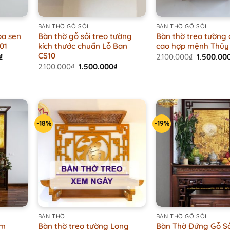
+
+
BÀN THỜ GỖ SỒI
BÀN THỜ GỖ SỒI
oa sen
Bàn thờ gỗ sồi treo tường
Bàn thờ treo tường
01
kích thước chuẩn Lỗ Ban
cao hợp mệnh Thủy
CS10
Current
Original
₫
2.100.000
₫
1.500.00
price
price
Original
Current
2.100.000
₫
1.500.000
₫
is:
was:
price
price
.
4.500.000₫.
2.100.000
was:
is:
2.100.000₫.
1.500.000₫.
-18%
-19%
+
+
BÀN THỜ
BÀN THỜ GỖ SỒI
âm
Bàn thờ treo tường Long
Bàn Thờ Đứng Gỗ Sồ