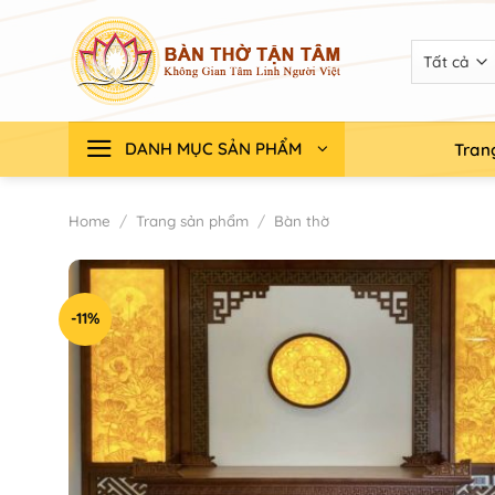
Chuyển
đến
nội
dung
DANH MỤC SẢN PHẨM
Tran
Home
/
Trang sản phẩm
/
Bàn thờ
-11%