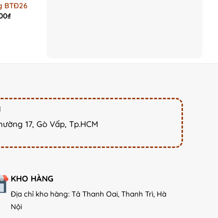
g BTĐ26
l
Current
00
₫
price
is:
000₫.
8.500.000₫.
M
hường 17, Gò Vấp, Tp.HCM
KHO HÀNG
Địa chỉ kho hàng: Tả Thanh Oai, Thanh Trì, Hà
Nội