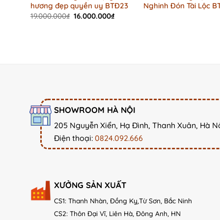
hương đẹp quyền uy BTĐ23
Nghinh Đón Tài Lộc B
Original
Current
19.000.000
₫
16.000.000
₫
price
price
was:
is:
19.000.000₫.
16.000.000₫.
SHOWROOM HÀ NỘI
205 Nguyễn Xiển, Hạ Đình, Thanh Xuân, Hà N
Điện thoại:
0824.092.666
XƯỞNG SẢN XUẤT
CS1: Thanh Nhàn, Đồng Kỵ,Từ Sơn, Bắc Ninh
CS2: Thôn Đại Vĩ, Liên Hà, Đông Anh, HN