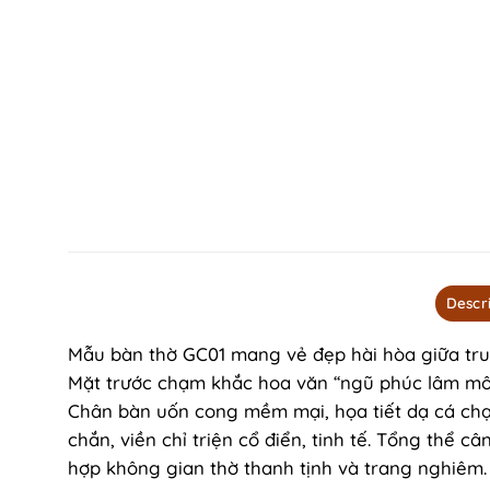
Descr
Mẫu bàn thờ GC01 mang vẻ đẹp hài hòa giữa truy
Mặt trước chạm khắc hoa văn “ngũ phúc lâm môn”
Chân bàn uốn cong mềm mại, họa tiết dạ cá chạ
chắn, viền chỉ triện cổ điển, tinh tế. Tổng thể 
hợp không gian thờ thanh tịnh và trang nghiêm.