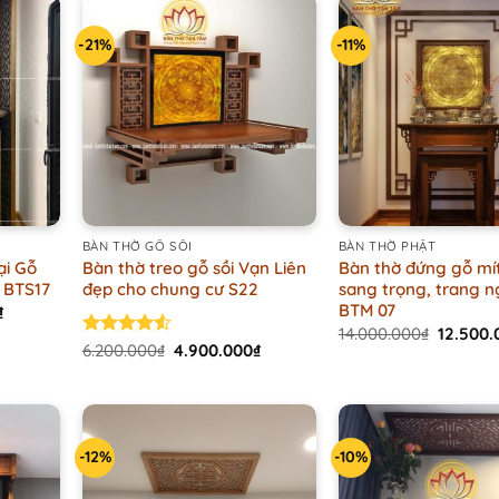
-21%
-11%
+
+
BÀN THỜ GỖ SỒI
BÀN THỜ PHẬT
ại Gỗ
Bàn thờ treo gỗ sồi Vạn Liên
Bàn thờ đứng gỗ mí
 BTS17
đẹp cho chung cư S22
sang trọng, trang 
BTM 07
Current
₫
price
Origina
14.000.000
₫
12.500.
is:
Original
Current
price
Rated
6.200.000
₫
4.900.000
₫
.
8.000.000₫.
price
price
was:
4.50
out
was:
is:
14.000.
of 5
6.200.000₫.
4.900.000₫.
-12%
-10%