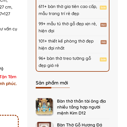
 cm,
611+ bàn thờ gia tiên cao cấp,
127 cm,
mẫu trang trí rẻ đẹp
17×127
99+ mẫu tủ thờ gỗ đẹp xịn rẻ,
tư vấn cụ
hiện đại
101+ thiết kế phòng thờ đẹp
hiện đại nhất
96+ bàn thờ treo tường gỗ
đẹp giá rẻ
m)
 Tận Tâm
Sản phẩm mới
nh phúc.
1 quantity
Bàn thờ thần tài ông địa
nhiều tầng hợp người
mệnh Kim D12
Bàn Thờ Gỗ Hương Đá