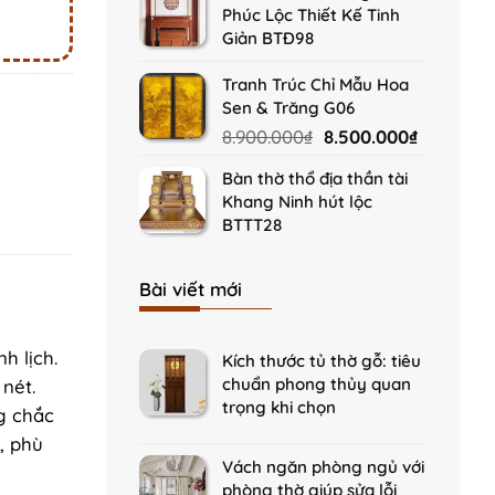
Phúc Lộc Thiết Kế Tinh
Giản BTĐ98
Tranh Trúc Chỉ Mẫu Hoa
Sen & Trăng G06
Original
Current
8.900.000
₫
8.500.000
₫
price
price
Bàn thờ thổ địa thần tài
was:
is:
Khang Ninh hút lộc
8.900.000₫.
8.500.000
BTTT28
Bài viết mới
h lịch.
Kích thước tủ thờ gỗ: tiêu
chuẩn phong thủy quan
nét.
trọng khi chọn
g chắc
, phù
Vách ngăn phòng ngủ với
phòng thờ giúp sửa lỗi