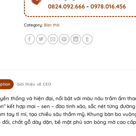
0824.092.666
-
0978.016.456
Category:
Bàn thờ
iption
Giới thiệu về CEO
ền thống và hiện đại, nổi bật với màu nâu trầm ấm than
 kết hợp mai – sen – đào tinh xảo, sắc nét từng đường 
m tay tỉ mỉ, tạo chiều sâu thẩm mỹ. Khung bàn bo vuôn
cân đối, chất gỗ dày dặn, bề mặt phủ sơn bóng mờ cao cấp