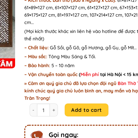
–
Kích thước bàn thờ (Sâu x Ngang x Cao):
61×81×127
61×89×127 cm, 61×107×127 cm, 61×127×127 cm, 67×153×
69×175×127 cm, 81×197×127 cm, 107×214×127 cm, 107×2
cm…
(Mọi kích thước khác xin liên hệ vào hotline để được 
thể nhất)
– Chất liệu:
Gỗ Sồi, gỗ Gõ, gỗ Hương, gỗ Gụ, gỗ Mít…
– Màu sắc:
Tông Màu Sáng & Tối.
– Bảo hành:
5 – 10 năm
– Vận chuyển toàn quốc
(
Miễn phí
tại Hà Nội < 15 k
» Cảm ơn quý gia chủ đã lựa chọn đội ngũ
Bàn Thờ
kính chúc quý gia chủ luôn bình an, may mắn và hạ
Trân Trọng!
Mẫu bàn thờ đẹp chạm khắc hoa văn tinh xảo GC0
Add to cart
Gọi ngay: