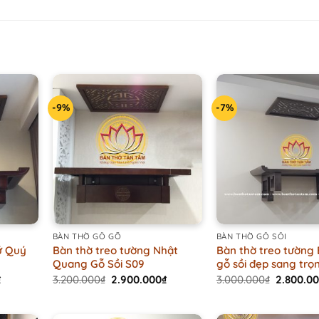
-9%
-7%
+
+
BÀN THỜ GỖ GÕ
BÀN THỜ GỖ SỒI
ứ Quý
Bàn thờ treo tường Nhật
Bàn thờ treo tường
Quang Gỗ Sồi S09
gỗ sồi đẹp sang trọ
Current
Original
Current
Original
₫
3.200.000
₫
2.900.000
₫
3.000.000
₫
2.800.0
price
price
price
price
is:
was:
is:
was:
.
1.500.000₫.
3.200.000₫.
2.900.000₫.
3.000.00