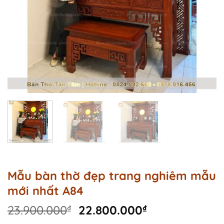
Mẫu bàn thờ đẹp trang nghiêm mẫu
mới nhất A84
Original
Current
23.900.000
₫
22.800.000
₫
price
price