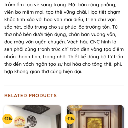
trầm ấm tạo vẻ sang trọng. Mặt bàn rộng phẳng,
viền bo mềm mại, tạo thế vững chãi. Họa tiết chạm
khắc tinh xảo với hoa văn mai điểu, triện chữ vạn
sắc nét, biểu trưng cho sự phúc lộc trường tồn. Tủ
thờ nhỏ bên dưới tiện dụng, chân bàn vuông vắn,
đục mây vờn uyển chuyển. Vách hậu CNC hình lá
sen phối cùng tranh trúc chỉ tròn đèn vàng tạo điểm
nhấn thanh tịnh, trang nhã. Thiết kế đồng bộ từ trần
thờ đến vách ngăn tạo sự hài hòa cho tổng thể, phù
hợp không gian thờ cúng hiện đại.
RELATED PRODUCTS
-12%
-11%