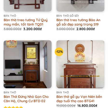
BÀN THỜ
BÀN THỜ GỖ SỒI
Bàn thờ treo tường Tứ Quý
Bàn thờ treo tường Bảo An
may mắn, tốt lành TQ01
gỗ sồi đẹp sang trọng S19
Original
Current
Original
Current
3.800.000
₫
3.200.000
₫
3.000.000
₫
2.800.000
₫
price
price
price
price
was:
is:
was:
is:
3.800.000₫.
3.200.000₫.
3.000.000₫.
2.800.0
-12%
BÀN THỜ
BÀN THỜ
Bàn Thờ Đứng Nhỏ Gọn Cho
Bàn thờ gỗ gụ Vạn Niên bền
Căn Hộ, Chung Cư BTD 02
đẹp tuổi thọ cao BTG41
Original
Curren
19.000.000
₫
16.800.000
₫