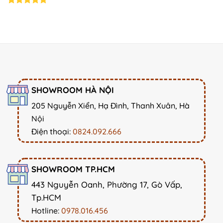
price
price
was:
is:
Rated
5.00
19.000.000₫.
16.800
out of 5
SHOWROOM HÀ NỘI
205 Nguyễn Xiển, Hạ Đình, Thanh Xuân, Hà
Nội
Điện thoại:
0824.092.666
SHOWROOM TP.HCM
443 Nguyễn Oanh, Phường 17, Gò Vấp,
Tp.HCM
Hotline:
0978.016.456