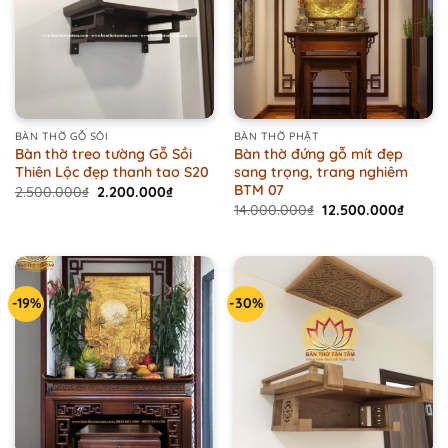
BÀN THỜ GỖ SỒI
BÀN THỜ PHẬT
Bàn thờ treo tường Gỗ Sồi
Bàn thờ đứng gỗ mít đẹp
Thiên Lộc đẹp thanh tao S20
sang trọng, trang nghiêm
BTM 07
Original
Current
2.500.000
₫
2.200.000
₫
price
price
Original
Curren
14.000.000
₫
12.500.000
₫
was:
is:
price
price
2.500.000₫.
2.200.000₫.
was:
is:
14.000.000₫.
12.500
-19%
-30%