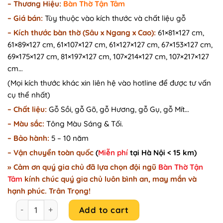
– Thương Hiệu:
Bàn Thờ Tận Tâm
was:
is:
–
Giá bán:
Tùy thuộc vào kích thước và chất liệu gỗ
23.900.000₫.
22.800.000₫.
–
Kích thước bàn thờ (Sâu x Ngang x Cao):
61×81×127 cm,
61×89×127 cm, 61×107×127 cm, 61×127×127 cm, 67×153×127 cm,
69×175×127 cm, 81×197×127 cm, 107×214×127 cm, 107×217×127
cm…
(Mọi kích thước khác xin liên hệ vào hotline để được tư vấn
cụ thể nhất)
– Chất liệu:
Gỗ Sồi, gỗ Gõ, gỗ Hương, gỗ Gụ, gỗ Mít…
– Màu sắc:
Tông Màu Sáng & Tối.
– Bảo hành:
5 – 10 năm
– Vận chuyển toàn quốc
(
Miễn phí
tại Hà Nội < 15 km)
» Cảm ơn quý gia chủ đã lựa chọn đội ngũ
Bàn Thờ Tận
Tâm
kính chúc quý gia chủ luôn bình an, may mắn và
hạnh phúc. Trân Trọng!
Mẫu bàn thờ đẹp trang nghiêm mẫu mới nhất A84 quantit
Add to cart