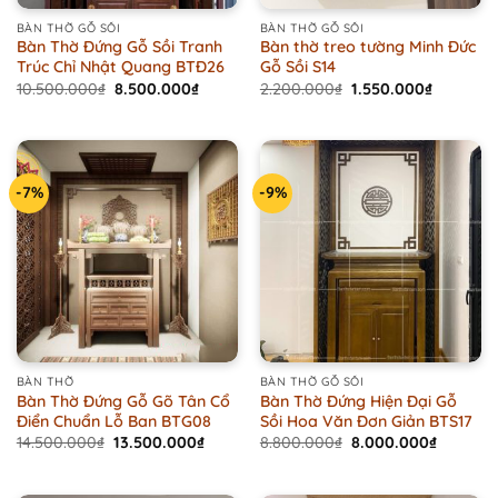
BÀN THỜ GỖ SỒI
BÀN THỜ GỖ SỒI
Bàn Thờ Đứng Gỗ Sồi Tranh
Bàn thờ treo tường Minh Đức
Trúc Chỉ Nhật Quang BTĐ26
Gỗ Sồi S14
Original
Current
Original
Current
10.500.000
₫
8.500.000
₫
2.200.000
₫
1.550.000
₫
price
price
price
price
was:
is:
was:
is:
10.500.000₫.
8.500.000₫.
2.200.000₫.
1.550.000
-7%
-9%
BÀN THỜ
BÀN THỜ GỖ SỒI
Bàn Thờ Đứng Gỗ Gõ Tân Cổ
Bàn Thờ Đứng Hiện Đại Gỗ
Điển Chuẩn Lỗ Ban BTG08
Sồi Hoa Văn Đơn Giản BTS17
Original
Current
Original
Current
14.500.000
₫
13.500.000
₫
8.800.000
₫
8.000.000
₫
price
price
price
price
was:
is:
was:
is:
14.500.000₫.
13.500.000₫.
8.800.000₫.
8.000.0