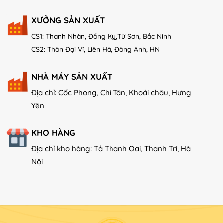
XƯỞNG SẢN XUẤT
CS1: Thanh Nhàn, Đồng Kỵ,Từ Sơn, Bắc Ninh
CS2: Thôn Đại Vĩ, Liên Hà, Đông Anh, HN
NHÀ MÁY SẢN XUẤT
Địa chỉ: Cốc Phong, Chí Tân, Khoái châu, Hưng
Yên
KHO HÀNG
Địa chỉ kho hàng: Tả Thanh Oai, Thanh Trì, Hà
Nội