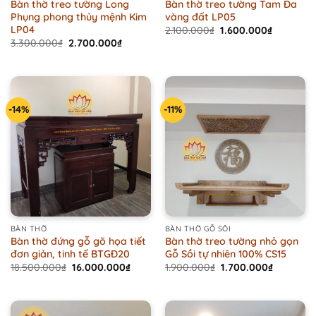
Bàn thờ treo tường Long
Bàn thờ treo tường Tam Đa
Phụng phong thủy mệnh Kim
vàng đất LP05
LP04
Original
Current
2.100.000
₫
1.600.000
₫
price
price
Original
Current
3.300.000
₫
2.700.000
₫
was:
is:
price
price
2.100.000₫.
1.600.000
was:
is:
3.300.000₫.
2.700.000₫.
-14%
-11%
BÀN THỜ
BÀN THỜ GỖ SỒI
Bàn thờ đứng gỗ gõ họa tiết
Bàn thờ treo tường nhỏ gọn
đơn giản, tinh tế BTGĐ20
Gỗ Sồi tự nhiên 100% CS15
Original
Current
Original
Current
18.500.000
₫
16.000.000
₫
1.900.000
₫
1.700.000
₫
price
price
price
price
was:
is:
was:
is:
18.500.000₫.
16.000.000₫.
1.900.000₫.
1.700.000