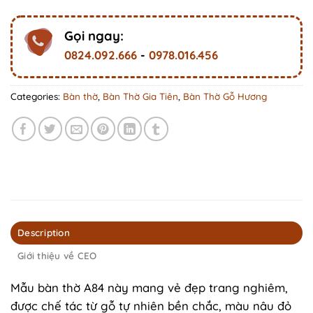
Gọi ngay:
0824.092.666
-
0978.016.456
Categories:
Bàn thờ
,
Bàn Thờ Gia Tiên
,
Bàn Thờ Gỗ Hương
Description
Giới thiệu về CEO
Mẫu bàn thờ A84 này mang vẻ đẹp trang nghiêm,
được chế tác từ gỗ tự nhiên bền chắc, màu nâu đỏ