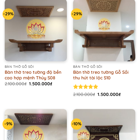
-29%
-29%
BÀN THỜ GỖ SỒI
BÀN THỜ GỖ SỒI
Bàn thờ treo tường độ bền
Bàn thờ treo tường Gỗ Sồi
cao hợp mệnh Thủy S08
thu hút tài lộc S10
Original
Current
2.100.000
₫
1.500.000
₫
price
price
was:
is:
Original
Current
Rated
2.100.000
5.00
₫
1.500.000
₫
2.100.000₫.
1.500.000₫.
price
price
out of 5
was:
is:
2.100.000₫.
1.500.000
-9%
-10%