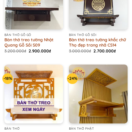
BÀN THỜ GỖ GÕ
BÀN THỜ GỖ SỒI
Bàn thờ treo tường Nhật
Bàn thờ treo tường khắc chữ
Quang Gỗ Sồi S09
Thọ đẹp trang nhã CS14
Original
Current
Original
Current
3.200.000
₫
2.900.000
₫
3.000.000
₫
2.700.000
₫
price
price
price
price
was:
is:
was:
is:
3.200.000₫.
2.900.000₫.
3.000.000₫.
2.700.00
-18%
-24%
BÀN THỜ
BÀN THỜ PHẬT