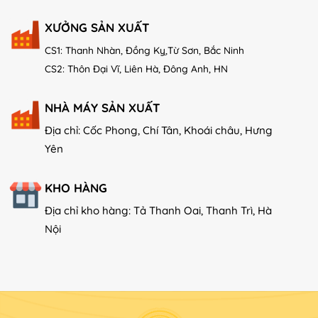
XƯỞNG SẢN XUẤT
CS1: Thanh Nhàn, Đồng Kỵ,Từ Sơn, Bắc Ninh
CS2: Thôn Đại Vĩ, Liên Hà, Đông Anh, HN
NHÀ MÁY SẢN XUẤT
Địa chỉ: Cốc Phong, Chí Tân, Khoái châu, Hưng
Yên
KHO HÀNG
Địa chỉ kho hàng: Tả Thanh Oai, Thanh Trì, Hà
Nội