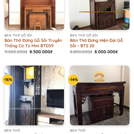
BÀN THỜ GỖ SỒI
BÀN THỜ GỖ SỒI
Bàn Thờ Đứng Gỗ Sồi Truyền
Bàn Thờ Đứng Hiện Đại Gỗ
Thống Có Tủ Mini BTĐ39
Sồi – BTS 20
Original
Current
Original
Current
11.500.000
₫
8.500.000
₫
8.800.000
₫
8.000.000
₫
price
price
price
price
was:
is:
was:
is:
11.500.000₫.
8.500.000₫.
8.800.000₫.
8.000.0
-16%
-14%
BÀN THỜ
BÀN THỜ