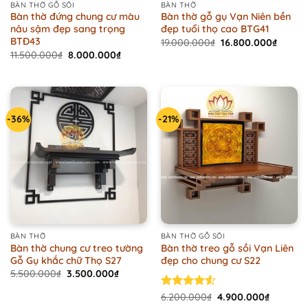
BÀN THỜ GỖ SỒI
BÀN THỜ
Bàn thờ đứng chung cư màu
Bàn thờ gỗ gụ Vạn Niên bền
nâu sậm đẹp sang trọng
đẹp tuổi thọ cao BTG41
BTĐ43
Original
Curren
19.000.000
₫
16.800.000
₫
price
price
Original
Current
11.500.000
₫
8.000.000
₫
was:
is:
price
price
19.000.000₫.
16.800
was:
is:
11.500.000₫.
8.000.000₫.
-36%
-21%
BÀN THỜ
BÀN THỜ GỖ SỒI
Bàn thờ chung cư treo tường
Bàn thờ treo gỗ sồi Vạn Liên
Gỗ Gụ khắc chữ Thọ S27
đẹp cho chung cư S22
Original
Current
5.500.000
₫
3.500.000
₫
price
price
was:
is:
Original
Current
Rated
6.200.000
₫
4.900.000
₫
5.500.000₫.
3.500.000₫.
price
price
4.50
out