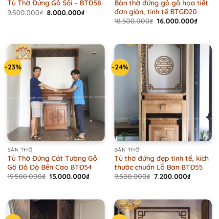
Bàn thờ đứng gỗ gõ họa tiết
Tủ Thờ Đứng Gỗ Sồi – BTĐ58
đơn giản, tinh tế BTGĐ20
Original
Current
9.500.000
₫
8.000.000
₫
price
price
Original
Curren
18.500.000
₫
16.000.000
₫
was:
is:
price
price
9.500.000₫.
8.000.000₫.
was:
is:
18.500.000₫.
16.000
-23%
-24%
BÀN THỜ
BÀN THỜ
Tủ Thờ Đứng Cát Tường Gỗ
Tủ thờ đứng đẹp tinh tế, kích
Gõ Đỏ Độ Bền Cao BTĐ54
thước chuẩn Lỗ Ban BTĐ55
Original
Current
Original
Current
19.500.000
₫
15.000.000
₫
9.500.000
₫
7.200.000
₫
price
price
price
price
was:
is:
was:
is:
19.500.000₫.
15.000.000₫.
9.500.000₫.
7.200.00