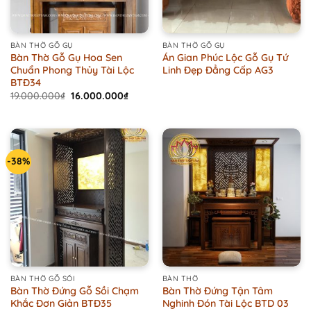
BÀN THỜ GỖ GỤ
BÀN THỜ GỖ GỤ
Bàn Thờ Gỗ Gụ Hoa Sen
Án Gian Phúc Lộc Gỗ Gụ Tứ
Chuẩn Phong Thủy Tài Lộc
Linh Đẹp Đẳng Cấp AG3
BTĐ34
Original
Current
19.000.000
₫
16.000.000
₫
price
price
was:
is:
19.000.000₫.
16.000.000₫.
-38%
BÀN THỜ GỖ SỒI
BÀN THỜ
Bàn Thờ Đứng Gỗ Sồi Chạm
Bàn Thờ Đứng Tận Tâm
Khắc Đơn Giản BTĐ35
Nghinh Đón Tài Lộc BTD 03