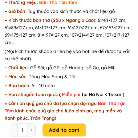
– Thương Hiệu:
Bàn Thờ Tận Tâm
was:
is:
–
Giá bán:
Tùy thuộc vào kích thước và chất liệu gỗ
18.500.000₫.
16.800.000₫.
–
Kích thước bàn thờ (Sâu x Ngang x Cao):
61×81×127 cm,
61×89×127 cm, 61×107×127 cm, 61×127×127 cm, 67×153×127 cm,
69×175×127 cm, 81×197×127 cm, 107×214×127 cm, 107×217×127
cm…
(Mọi kích thước khác xin liên hệ vào hotline để được tư vấn
cụ thể nhất)
– Chất liệu:
Gỗ Sồi, gỗ Gõ, gỗ Hương, gỗ Gụ, gỗ Mít…
– Màu sắc:
Tông Màu Sáng & Tối.
– Bảo hành:
5 – 10 năm
– Vận chuyển toàn quốc
(
Miễn phí
tại Hà Nội < 15 km )
» Cảm ơn quý gia chủ đã lựa chọn đội ngũ
Bàn Thờ Tận
Tâm
kính chúc quý gia chủ luôn bình an, may mắn và
hạnh phúc. Trân Trọng!
Mẫu bàn thờ chung cư kích thước chuẩn Lỗ Ban B18 quanti
Add to cart