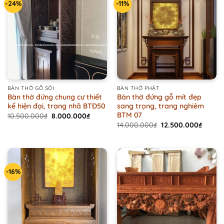
-24%
-11%
BÀN THỜ GỖ SỒI
BÀN THỜ PHẬT
Bàn thờ đứng chung cư thiết
Bàn thờ đứng gỗ mít đẹp
kế hiện đại, trang nhã BTĐ50
sang trọng, trang nghiêm
BTM 07
Original
Current
10.500.000
₫
8.000.000
₫
price
price
Original
Curren
14.000.000
₫
12.500.000
₫
was:
is:
price
price
10.500.000₫.
8.000.000₫.
was:
is:
14.000.000₫.
12.500
-16%