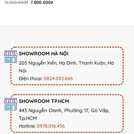
Original
Current
12.500.000
₫
7.800.000
₫
price
price
was:
is:
12.500.000₫.
7.800.000₫.
SHOWROOM HÀ NỘI
205 Nguyễn Xiển, Hạ Đình, Thanh Xuân, Hà
Nội
Điện thoại:
0824.092.666
SHOWROOM TP.HCM
443 Nguyễn Oanh, Phường 17, Gò Vấp,
Tp.HCM
Hotline:
0978.016.456