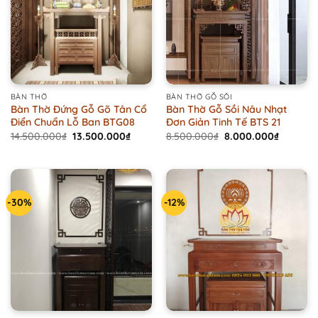
BÀN THỜ
BÀN THỜ GỖ SỒI
Bàn Thờ Đứng Gỗ Gõ Tân Cổ
Bàn Thờ Gỗ Sồi Nâu Nhạt
Điển Chuẩn Lỗ Ban BTG08
Đơn Giản Tinh Tế BTS 21
Original
Current
Original
Current
14.500.000
₫
13.500.000
₫
8.500.000
₫
8.000.000
₫
price
price
price
price
was:
is:
was:
is:
14.500.000₫.
13.500.000₫.
8.500.000₫.
8.000.0
-30%
-12%