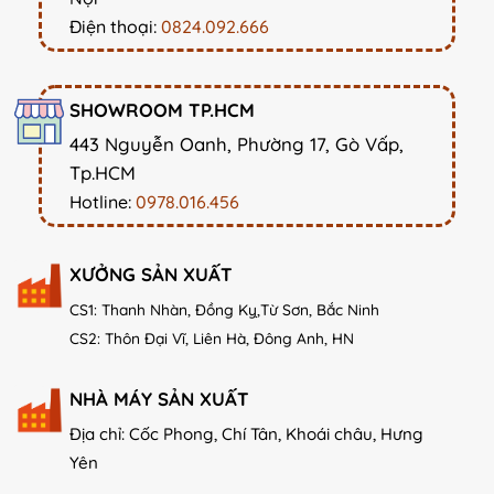
Điện thoại:
0824.092.666
SHOWROOM TP.HCM
443 Nguyễn Oanh, Phường 17, Gò Vấp,
Tp.HCM
Hotline:
0978.016.456
XƯỞNG SẢN XUẤT
CS1: Thanh Nhàn, Đồng Kỵ,Từ Sơn, Bắc Ninh
CS2: Thôn Đại Vĩ, Liên Hà, Đông Anh, HN
NHÀ MÁY SẢN XUẤT
Địa chỉ: Cốc Phong, Chí Tân, Khoái châu, Hưng
Yên