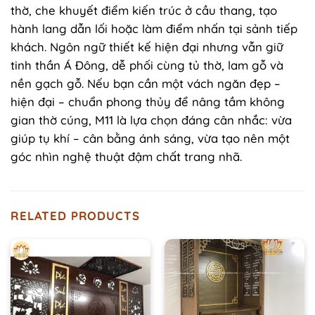
thờ, che khuyết điểm kiến trúc ở cầu thang, tạo
hành lang dẫn lối hoặc làm điểm nhấn tại sảnh tiếp
khách. Ngôn ngữ thiết kế hiện đại nhưng vẫn giữ
tinh thần Á Đông, dễ phối cùng tủ thờ, lam gỗ và
nền gạch gỗ. Nếu bạn cần một vách ngăn đẹp –
hiện đại – chuẩn phong thủy để nâng tầm không
gian thờ cúng, M11 là lựa chọn đáng cân nhắc: vừa
giúp tụ khí – cân bằng ánh sáng, vừa tạo nên một
góc nhìn nghệ thuật đậm chất trang nhã.
RELATED PRODUCTS