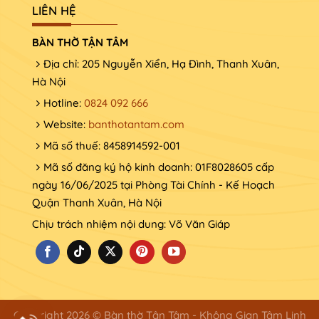
LIÊN HỆ
BÀN THỜ TẬN TÂM
Địa chỉ: 205 Nguyễn Xiển, Hạ Đình, Thanh Xuân,
Hà Nội
Hotline:
0824 092 666
Website:
banthotantam.com
Mã số thuế: 8458914592-001
Mã số đăng ký hộ kinh doanh: 01F8028605 cấp
ngày 16/06/2025 tại Phòng Tài Chính - Kế Hoạch
Quận Thanh Xuân, Hà Nội
Chịu trách nhiệm nội dung: Võ Văn Giáp
Copyright 2026 © Bàn thờ Tận Tâm - Không Gian Tâm Linh