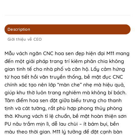
Description
Giới thiệu về CEO
Mẫu vách ngăn CNC hoa sen đẹp hiện đại M11 mang
đến một giải pháp trang trí kiêm phân chia không
gian tinh tế cho nhà phố và căn hộ. Lấy cảm hứng
từ họa tiết hồi văn truyền thống, bề mặt đục CNC
chính xác tạo nên lớp “màn che” nhẹ mà hiệu quả,
giúp khu thờ luôn trang nghiêm mà không bí bách.
Tâm điểm hoa sen đặt giữa biểu trưng cho thanh
tịnh và cát tường, rất phù hợp phong thủy phòng
thờ. Khung vách tỉ lệ chuẩn, bề mặt hoàn thiện sơn
PU nâu trầm mịn lì, dễ lau chùi – ít bám bụi, bền
màu theo thời gian. M11 lý tưởng để đặt cạnh bàn