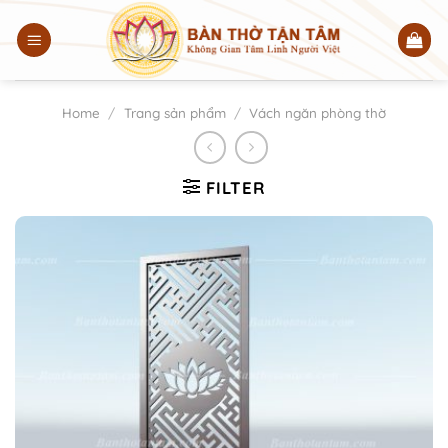
Chuyển
đến
nội
dung
Home
/
Trang sản phẩm
/
Vách ngăn phòng thờ
FILTER