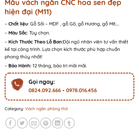
Mẫu vách ngăn CNC hoa sen đẹp
hiện đại (M11)
–
Chất liệu
: Gỗ Sồi – MDF , gỗ Gõ, gỗ Hương, gỗ Mít….
–
Màu Sắc
: Tùy chọn.
–
Kích Thước Theo Lỗ Ban
:Đội ngũ nhân viên tư vấn thiết
kế tại công trình. Lựa chọn kích thước phù hợp chuẩn
phong thủy nhất!
–
Bảo Hành:
12 tháng, bảo trì mãi mãi.
Gọi ngay:
0824.092.666
-
0978.016.456
Category:
Vách ngăn phòng thờ