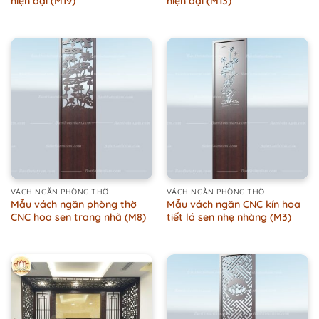
hiện đại (M19)
hiện đại (M13)
VÁCH NGĂN PHÒNG THỜ
VÁCH NGĂN PHÒNG THỜ
Mẫu vách ngăn phòng thờ
Mẫu vách ngăn CNC kín họa
CNC hoa sen trang nhã (M8)
tiết lá sen nhẹ nhàng (M3)