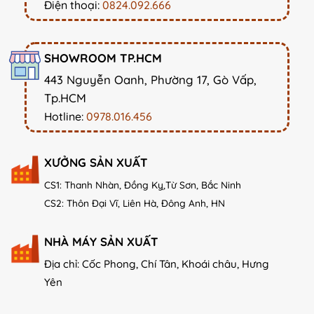
Điện thoại:
0824.092.666
SHOWROOM TP.HCM
443 Nguyễn Oanh, Phường 17, Gò Vấp,
Tp.HCM
Hotline:
0978.016.456
XƯỞNG SẢN XUẤT
CS1: Thanh Nhàn, Đồng Kỵ,Từ Sơn, Bắc Ninh
CS2: Thôn Đại Vĩ, Liên Hà, Đông Anh, HN
NHÀ MÁY SẢN XUẤT
Địa chỉ: Cốc Phong, Chí Tân, Khoái châu, Hưng
Yên