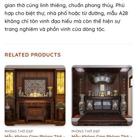
gian thờ cúng linh thiêng, chuẩn phong thủy. Phù
hợp cho biệt thự, nhà phố hoặc từ đường, mẫu A28
không chỉ tôn vinh đạo hiếu mà còn thể hiện sự
trang nghiêm và phồn vinh của dòng tộc.
RELATED PRODUCTS
PHÒNG THỜ ĐẸP
PHÒNG THỜ ĐẸP
Mẫu Không Gian Phòng Thờ –
Mẫu Không Gian Phòng Thờ –