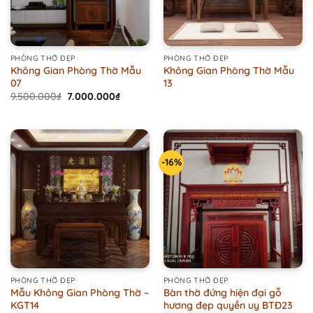
PHÒNG THỜ ĐẸP
PHÒNG THỜ ĐẸP
Không Gian Phòng Thờ Mẫu
Không Gian Phòng Thờ Mẫu
07
13
Original
Current
9.500.000
₫
7.000.000
₫
price
price
was:
is:
9.500.000₫.
7.000.000₫.
-16%
PHÒNG THỜ ĐẸP
PHÒNG THỜ ĐẸP
Mẫu Không Gian Phòng Thờ –
Bàn thờ đứng hiện đại gỗ
KGT14
hương đẹp quyền uy BTĐ23