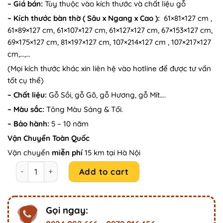
–
Giá bán:
Tùy thuộc vào kích thước và chất liệu gỗ
was:
is:
–
Kích thước bàn thờ ( Sâu x Ngang x Cao ):
61×81×127 cm ,
39.000.000₫.
36.000.000₫.
61×89×127 cm, 61×107×127 cm, 61×127×127 cm, 67×153×127 cm,
69×175×127 cm, 81×197×127 cm, 107×214×127 cm , 107×217×127
cm,…,…
(Mọi kích thước khác xin liên hệ vào hotline để được tư vấn
tốt cụ thể)
– Chất liệu:
Gỗ Sồi, gỗ Gõ, gỗ Hương, gỗ Mít….
– Màu sắc:
Tông Màu Sáng & Tối.
– Bảo hành:
5 – 10 năm
Vận Chuyển Toàn Quốc
Vận chuyển
miễn phí
15 km tại Hà Nội
Mẫu phòng thờ gia tiên chất liệu gỗ gõ A28 quantity
Add to cart
Gọi ngay: