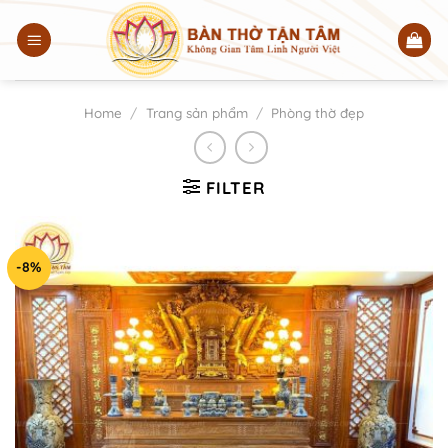
Chuyển
đến
nội
dung
Home
/
Trang sản phẩm
/
Phòng thờ đẹp
FILTER
-8%