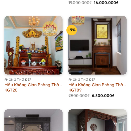
Original
Curren
19.000.000
₫
16.000.000
₫
price
price
was:
is:
19.000.000₫.
16.000
-9%
PHÒNG THỜ ĐẸP
PHÒNG THỜ ĐẸP
Mẫu Không Gian Phòng Thờ –
Mẫu Không Gian Phòng Thờ –
KGT20
KGT09
Original
Current
7.500.000
₫
6.800.000
₫
price
price
was:
is:
7.500.000₫.
6.800.00