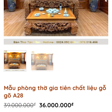
Mẫu phòng thờ gia tiên chất liệu gỗ
gõ A28
Original
Current
39.000.000
₫
36.000.000
₫
price
price