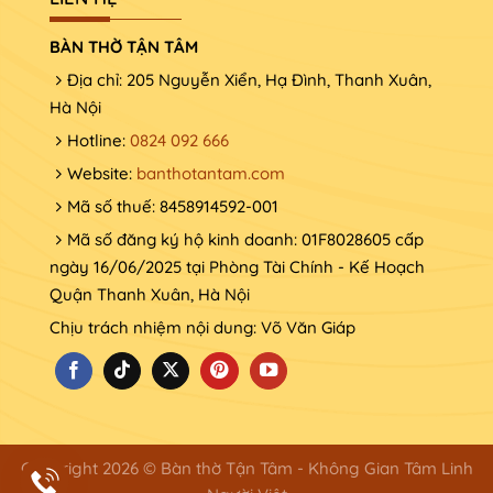
BÀN THỜ TẬN TÂM
Địa chỉ: 205 Nguyễn Xiển, Hạ Đình, Thanh Xuân,
Hà Nội
Hotline:
0824 092 666
Website:
banthotantam.com
Mã số thuế: 8458914592-001
Mã số đăng ký hộ kinh doanh: 01F8028605 cấp
ngày 16/06/2025 tại Phòng Tài Chính - Kế Hoạch
Quận Thanh Xuân, Hà Nội
Chịu trách nhiệm nội dung: Võ Văn Giáp
Copyright 2026 © Bàn thờ Tận Tâm - Không Gian Tâm Linh