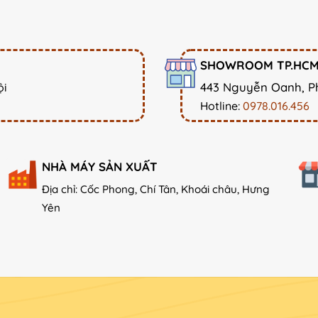
SHOWROOM TP.HC
443 Nguyễn Oanh, P
ội
Hotline:
0978.016.456
NHÀ MÁY SẢN XUẤT
Địa chỉ: Cốc Phong, Chí Tân, Khoái châu, Hưng
Yên