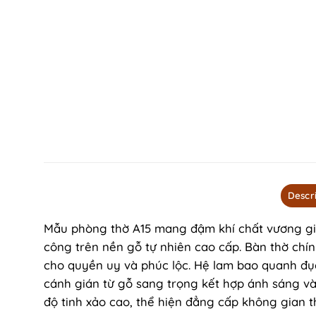
Descr
Mẫu phòng thờ A15 mang đậm khí chất vương giả
công trên nền gỗ tự nhiên cao cấp. Bàn thờ chín
cho quyền uy và phúc lộc. Hệ lam bao quanh đục 
cánh gián từ gỗ sang trọng kết hợp ánh sáng vàn
độ tinh xảo cao, thể hiện đẳng cấp không gian 