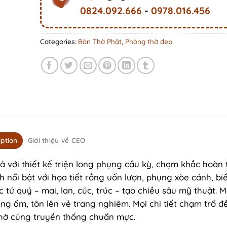
0824.092.666
-
0978.016.456
Categories:
Bàn Thờ Phật
,
Phòng thờ đẹp
iption
Giới thiệu về CEO
 với thiết kế triện long phụng cầu kỳ, chạm khắc hoàn 
h nổi bật với họa tiết rồng uốn lượn, phụng xòe cánh, bi
tứ quý – mai, lan, cúc, trúc – tạo chiều sâu mỹ thuật. 
g ấm, tôn lên vẻ trang nghiêm. Mọi chi tiết chạm trổ đ
thờ cúng truyền thống chuẩn mực.