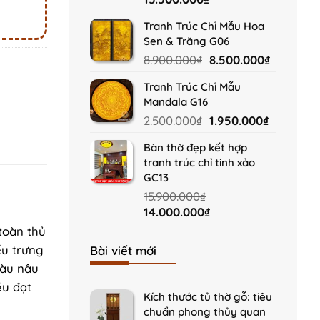
price
price
Tranh Trúc Chỉ Mẫu Hoa
was:
is:
Sen & Trăng G06
16.900.000₫.
15.500.000₫.
Original
Current
8.900.000
₫
8.500.000
₫
price
price
Tranh Trúc Chỉ Mẫu
was:
is:
Mandala G16
8.900.000₫.
8.500.000
Original
Current
2.500.000
₫
1.950.000
₫
price
price
Bàn thờ đẹp kết hợp
was:
is:
tranh trúc chỉ tinh xảo
2.500.000₫.
1.950.000
GC13
15.900.000
₫
Original
Current
14.000.000
₫
price
price
toàn thủ
was:
is:
ểu trưng
Bài viết mới
15.900.000₫.
14.000.000₫.
Màu nâu
ều đạt
Kích thước tủ thờ gỗ: tiêu
chuẩn phong thủy quan