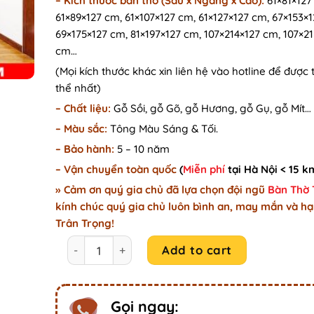
–
Kích thước bàn thờ (Sâu x Ngang x Cao):
61×81×127
61×89×127 cm, 61×107×127 cm, 61×127×127 cm, 67×153×
69×175×127 cm, 81×197×127 cm, 107×214×127 cm, 107×2
cm…
(Mọi kích thước khác xin liên hệ vào hotline để được 
thể nhất)
– Chất liệu:
Gỗ Sồi, gỗ Gõ, gỗ Hương, gỗ Gụ, gỗ Mít…
– Màu sắc:
Tông Màu Sáng & Tối.
– Bảo hành:
5 – 10 năm
– Vận chuyển toàn quốc
(
Miễn phí
tại Hà Nội < 15 k
» Cảm ơn quý gia chủ đã lựa chọn đội ngũ
Bàn Thờ
kính chúc quý gia chủ luôn bình an, may mắn và hạ
Trân Trọng!
Mẫu phòng thờ triện long phụng đẹp nghiêm tra
Add to cart
Gọi ngay: