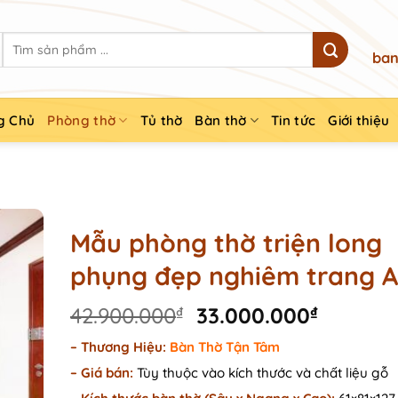
Search
ban
for:
g Chủ
Phòng thờ
Tủ thờ
Bàn thờ
Tin tức
Giới thiệu
Mẫu phòng thờ triện long
phụng đẹp nghiêm trang A
Original
Current
42.900.000
₫
33.000.000
₫
price
price
– Thương Hiệu:
Bàn Thờ Tận Tâm
was:
is:
–
Giá bán:
Tùy thuộc vào kích thước và chất liệu gỗ
42.900.000₫.
33.000.