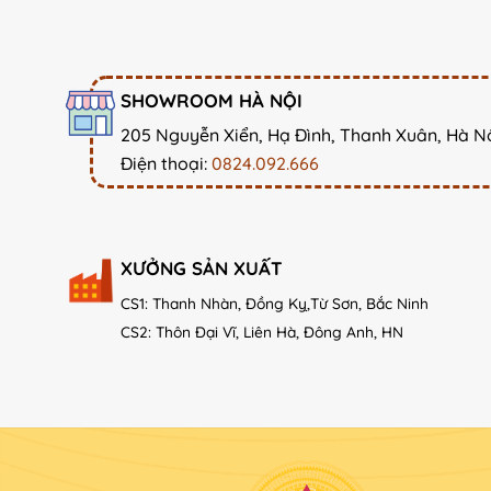
SHOWROOM HÀ NỘI
205 Nguyễn Xiển, Hạ Đình, Thanh Xuân, Hà N
Điện thoại:
0824.092.666
XƯỞNG SẢN XUẤT
CS1: Thanh Nhàn, Đồng Kỵ,Từ Sơn, Bắc Ninh
CS2: Thôn Đại Vĩ, Liên Hà, Đông Anh, HN