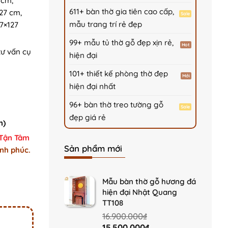
 cm,
611+ bàn thờ gia tiên cao cấp,
127 cm,
mẫu trang trí rẻ đẹp
17×127
99+ mẫu tủ thờ gỗ đẹp xịn rẻ,
tư vấn cụ
hiện đại
101+ thiết kế phòng thờ đẹp
hiện đại nhất
96+ bàn thờ treo tường gỗ
đẹp giá rẻ
m)
 Tận Tâm
Sản phẩm mới
nh phúc.
ng A15 quantity
Mẫu bàn thờ gỗ hương đá
hiện đại Nhật Quang
TT108
16.900.000
₫
Original
Current
15.500.000
₫