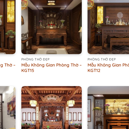
+
+
PHÒNG THỜ ĐẸP
PHÒNG THỜ ĐẸP
g Thờ –
Mẫu Không Gian Phòng Thờ –
Mẫu Không Gian Ph
KGT15
KGT12