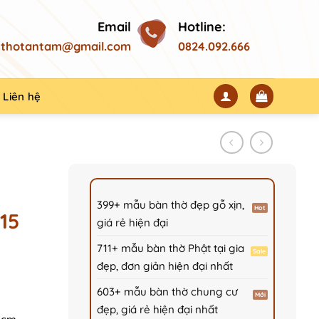
Email
Hotline:
thotantam@gmail.com
0824.092.666
Liên hệ
399+ mẫu bàn thờ đẹp gỗ xịn,
15
giá rẻ hiện đại
711+ mẫu bàn thờ Phật tại gia
đẹp, đơn giản hiện đại nhất
603+ mẫu bàn thờ chung cư
000₫.
đẹp, giá rẻ hiện đại nhất