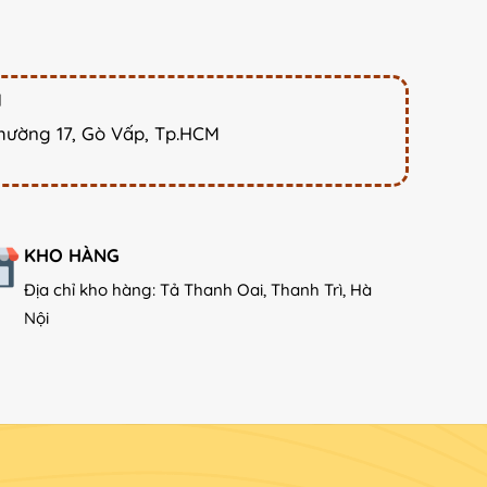
M
hường 17, Gò Vấp, Tp.HCM
KHO HÀNG
Địa chỉ kho hàng: Tả Thanh Oai, Thanh Trì, Hà
Nội