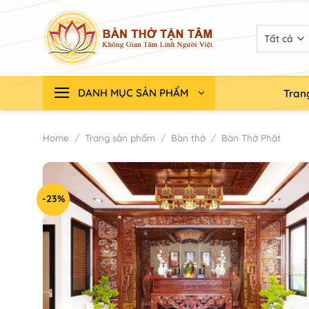
Chuyển
đến
nội
dung
DANH MỤC SẢN PHẨM
Tran
Home
/
Trang sản phẩm
/
Bàn thờ
/
Bàn Thờ Phật
-23%