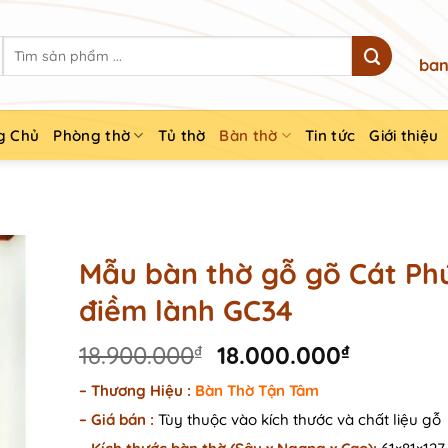
Search
ban
for:
g Chủ
Phòng thờ
Tủ thờ
Bàn thờ
Tin tức
Giới thiệu
Mẫu bàn thờ gỗ gõ Cát Ph
điềm lành GC34
Original
Current
18.900.000
₫
18.000.000
₫
price
price
– Thương Hiệu :
Bàn Thờ Tận Tâm
was:
is:
–
Giá bán :
Tùy thuộc vào kích thước và chất liệu gỗ
18.900.000₫.
18.000.0