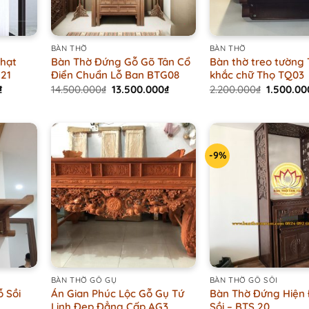
+
+
BÀN THỜ
BÀN THỜ
Nhạt
Bàn Thờ Đứng Gỗ Gõ Tân Cổ
Bàn thờ treo tường
 21
Điển Chuẩn Lỗ Ban BTG08
khắc chữ Thọ TQ03
Current
Original
Current
Original
₫
14.500.000
₫
13.500.000
₫
2.200.000
₫
1.500.00
price
price
price
price
is:
was:
is:
was:
.
8.000.000₫.
14.500.000₫.
13.500.000₫.
2.200.00
-9%
+
+
BÀN THỜ GỖ GỤ
BÀN THỜ GỖ SỒI
ỗ Sồi
Án Gian Phúc Lộc Gỗ Gụ Tứ
Bàn Thờ Đứng Hiện 
Linh Đẹp Đẳng Cấp AG3
Sồi – BTS 20