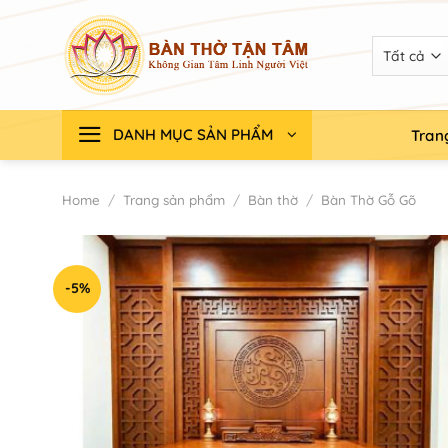
Chuyển
đến
nội
dung
DANH MỤC SẢN PHẨM
Tran
Home
/
Trang sản phẩm
/
Bàn thờ
/
Bàn Thờ Gỗ Gõ
-5%