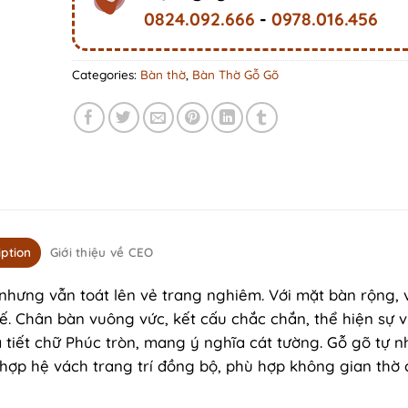
0824.092.666
-
0978.016.456
Categories:
Bàn thờ
,
Bàn Thờ Gỗ Gõ
iption
Giới thiệu về CEO
nhưng vẫn toát lên vẻ trang nghiêm. Với mặt bàn rộng, v
 tế. Chân bàn vuông vức, kết cấu chắc chắn, thể hiện sự 
 tiết chữ Phúc tròn, mang ý nghĩa cát tường. Gỗ gõ tự n
hợp hệ vách trang trí đồng bộ, phù hợp không gian thờ