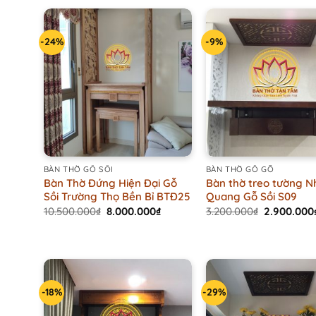
-24%
-9%
+
+
BÀN THỜ GỖ SỒI
BÀN THỜ GỖ GÕ
Bàn Thờ Đứng Hiện Đại Gỗ
Bàn thờ treo tường N
Sồi Trường Thọ Bền Bỉ BTĐ25
Quang Gỗ Sồi S09
Original
Current
Original
10.500.000
₫
8.000.000
₫
3.200.000
₫
2.900.000
price
price
price
was:
is:
was:
10.500.000₫.
8.000.000₫.
3.200.000₫
-18%
-29%