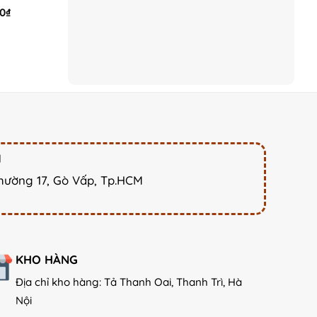
Current
00
₫
price
is:
0₫.
8.000.000₫.
M
hường 17, Gò Vấp, Tp.HCM
KHO HÀNG
Địa chỉ kho hàng: Tả Thanh Oai, Thanh Trì, Hà
Nội