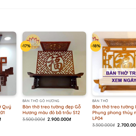
-17%
-18%
+
+
BÀN THỜ GỖ HƯƠNG
BÀN THỜ
ứ Quý
Bàn thờ treo tường đẹp Gỗ
Bàn thờ treo tường
Q01
Hương màu đỏ bã trầu S12
Phụng phong thủy 
LP04
Current
Original
Current
₫
3.500.000
₫
2.900.000
₫
price
price
price
Original
3.300.000
₫
2.700.0
is:
was:
is:
price
.
3.200.000₫.
3.500.000₫.
2.900.000₫.
was: