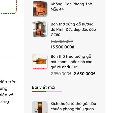
Không Gian Phòng Thờ
was:
is:
Mẫu 44
15.900.000₫.
14.800.000₫.
Bàn thờ đứng gỗ hương
đá Minh Đức đẹp độc đáo
GC80
17.500.000
₫
Original
Current
15.500.000
₫
price
price
Bàn thờ treo tường gỗ
was:
is:
mít chạm khắc tinh xảo
17.500.000₫.
15.500.000₫.
giá rẻ nhất C05
Original
Current
2.950.000
₫
2.650.000
₫
price
price
iền trên
was:
is:
Bài viết mới
vững
2.950.000₫.
2.650.000
hiên với
 cúng
Kích thước tủ thờ gỗ: tiêu
chuẩn phong thủy quan