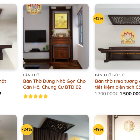
3.300.00
-12%
+
+
BÀN THỜ
BÀN THỜ GỖ SỒI
hật
Bàn Thờ Đứng Nhỏ Gọn Cho
Bàn thờ treo tường 
Căn Hộ, Chung Cư BTD 02
tiết kiệm diện tích C
Current
Original
₫
1.700.000
₫
1.500.00
price
price
is:
was:
Rated
5.00
.
2.900.000₫.
1.700.000
out of 5
-24%
-19%