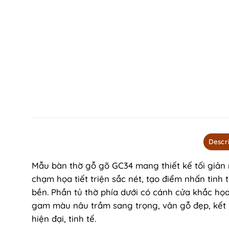
Descr
Mẫu bàn thờ gỗ gõ GC34 mang thiết kế tối giản 
chạm họa tiết triện sắc nét, tạo điểm nhấn tinh
bền. Phần tủ thờ phía dưới có cánh cửa khắc họa
gam màu nâu trầm sang trọng, vân gỗ đẹp, kết 
hiện đại, tinh tế.