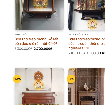
+
+
BÀN THỜ
BÀN THỜ GỖ SỒI
Bàn thờ treo tường Gỗ Mít
Bàn thờ treo tường p
bền đẹp giá rẻ nhất CM07
cách truyền thống tr
nghiêm CS11
Original
Current
3.300.000
₫
2.700.000
₫
price
price
Original
2.100.000
₫
1.500.000
₫
was:
is:
price
3.300.000₫.
2.700.000₫.
was:
2.100.000₫.
-12%
-6%