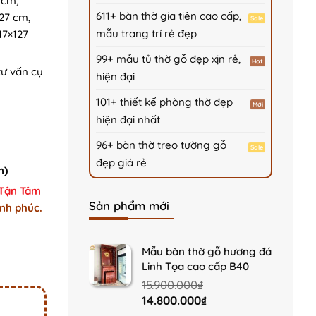
 cm,
611+ bàn thờ gia tiên cao cấp,
127 cm,
mẫu trang trí rẻ đẹp
17×127
99+ mẫu tủ thờ gỗ đẹp xịn rẻ,
tư vấn cụ
hiện đại
101+ thiết kế phòng thờ đẹp
hiện đại nhất
96+ bàn thờ treo tường gỗ
đẹp giá rẻ
m)
 Tận Tâm
Sản phẩm mới
nh phúc.
tity
Mẫu bàn thờ gỗ hương đá
Linh Tọa cao cấp B40
15.900.000
₫
Original
Current
14.800.000
₫
price
price