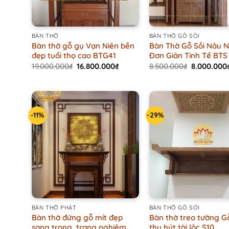
+
+
BÀN THỜ
BÀN THỜ GỖ SỒI
Bàn thờ gỗ gụ Vạn Niên bền
Bàn Thờ Gỗ Sồi Nâu 
đẹp tuổi thọ cao BTG41
Đơn Giản Tinh Tế BTS
Original
Current
Original
19.000.000
₫
16.800.000
₫
8.500.000
₫
8.000.000
price
price
price
was:
is:
was:
19.000.000₫.
16.800.000₫.
8.500.000₫
-11%
-29%
+
+
BÀN THỜ PHẬT
BÀN THỜ GỖ SỒI
Bàn thờ đứng gỗ mít đẹp
Bàn thờ treo tường G
sang trọng, trang nghiêm
thu hút tài lộc S10