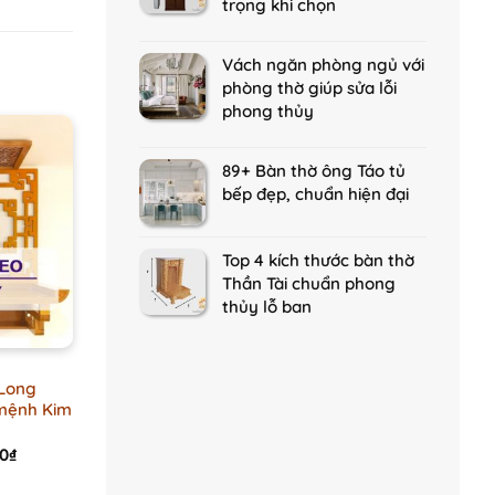
trọng khi chọn
Vách ngăn phòng ngủ với
phòng thờ giúp sửa lỗi
phong thủy
89+ Bàn thờ ông Táo tủ
bếp đẹp, chuẩn hiện đại
Top 4 kích thước bàn thờ
Thần Tài chuẩn phong
thủy lỗ ban
 Long
mệnh Kim
Current
00
₫
price
is: