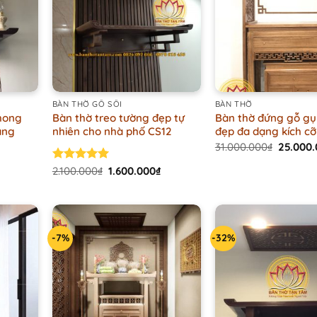
+
+
BÀN THỜ GỖ SỒI
BÀN THỜ
hong
Bàn thờ treo tường đẹp tự
Bàn thờ đứng gỗ gụ
ang
nhiên cho nhà phố CS12
đẹp đa dạng kích cỡ
Origina
31.000.000
₫
25.000
price
Current
was:
price
Original
Current
Rated
2.100.000
5.00
₫
1.600.000
₫
31.000.
is:
price
price
out of 5
1.500.000₫.
was:
is:
2.100.000₫.
1.600.000₫.
-7%
-32%