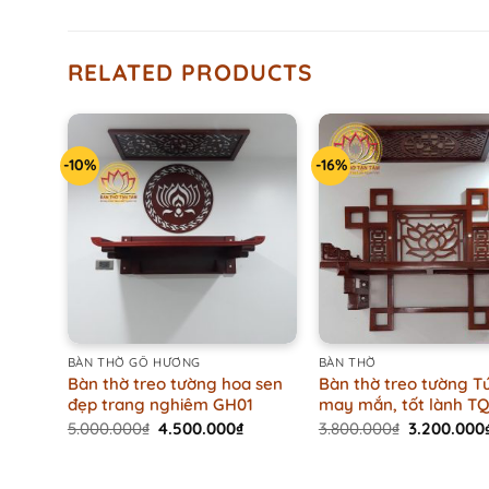
RELATED PRODUCTS
-10%
-16%
+
+
BÀN THỜ GỖ HƯƠNG
BÀN THỜ
Bàn thờ treo tường hoa sen
Bàn thờ treo tường T
đẹp trang nghiêm GH01
may mắn, tốt lành T
Original
Current
Original
5.000.000
₫
4.500.000
₫
3.800.000
₫
3.200.000
price
price
price
was:
is:
was:
5.000.000₫.
4.500.000₫.
3.800.000₫