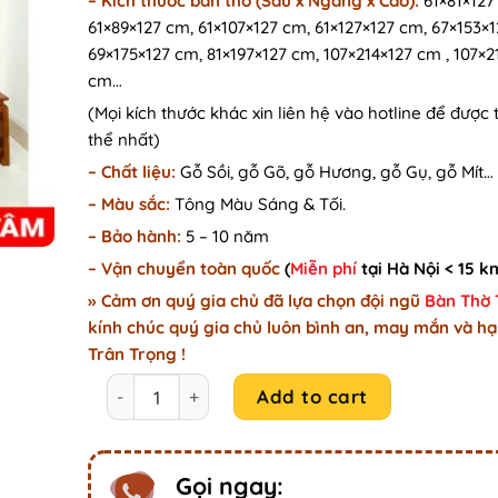
–
Kích thước bàn thờ (Sâu x Ngang x Cao):
61×81×127
61×89×127 cm, 61×107×127 cm, 61×127×127 cm, 67×153×
69×175×127 cm, 81×197×127 cm, 107×214×127 cm , 107×2
cm…
(Mọi kích thước khác xin liên hệ vào hotline để được 
thể nhất)
– Chất liệu:
Gỗ Sồi, gỗ Gõ, gỗ Hương, gỗ Gụ, gỗ Mít…
– Màu sắc:
Tông Màu Sáng & Tối.
– Bảo hành:
5 – 10 năm
– Vận chuyển toàn quốc
(
Miễn phí
tại Hà Nội < 15 k
» Cảm ơn quý gia chủ đã lựa chọn đội ngũ
Bàn Thờ
kính chúc quý gia chủ luôn bình an, may mắn và hạ
Trân Trọng !
Mẫu bàn thờ gỗ gõ Cát Phúc điềm lành GC34 quan
Add to cart
Gọi ngay: