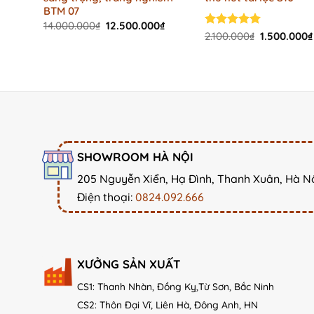
BTM 07
Original
Current
14.000.000
₫
12.500.000
₫
price
price
Original
Rated
2.100.000
5.00
₫
1.500.000
₫
was:
is:
price
out of 5
14.000.000₫.
12.500.000₫.
was:
2.100.000₫.
SHOWROOM HÀ NỘI
205 Nguyễn Xiển, Hạ Đình, Thanh Xuân, Hà N
Điện thoại:
0824.092.666
XƯỞNG SẢN XUẤT
CS1: Thanh Nhàn, Đồng Kỵ,Từ Sơn, Bắc Ninh
CS2: Thôn Đại Vĩ, Liên Hà, Đông Anh, HN