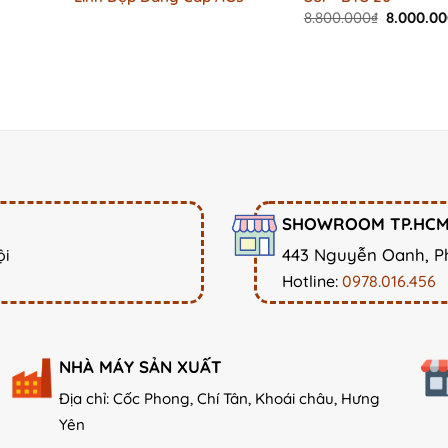
Original
8.800.000
₫
8.000.0
price
was:
Current
8.800.00
price
is:
1.500.000₫.
SHOWROOM TP.HC
443 Nguyễn Oanh, P
ội
Hotline:
0978.016.456
NHÀ MÁY SẢN XUẤT
Địa chỉ: Cốc Phong, Chí Tân, Khoái châu, Hưng
Yên