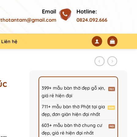
Email
Hotline:
thotantam@gmail.com
0824.092.666
Liên hệ
úc
399+ mẫu bàn thờ đẹp gỗ xịn,
giá rẻ hiện đại
711+ mẫu bàn thờ Phật tại gia
đẹp, đơn giản hiện đại nhất
603+ mẫu bàn thờ chung cư
00₫.
đẹp, giá rẻ hiện đại nhất