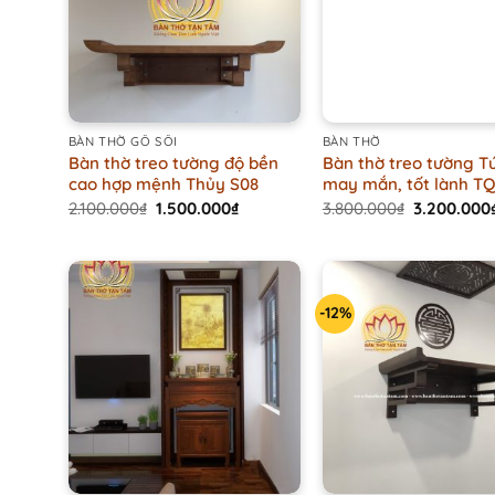
+
+
BÀN THỜ GỖ SỒI
BÀN THỜ
Bàn thờ treo tường độ bền
Bàn thờ treo tường T
cao hợp mệnh Thủy S08
may mắn, tốt lành T
Original
Current
Original
2.100.000
₫
1.500.000
₫
3.800.000
₫
3.200.000
price
price
price
was:
is:
was:
2.100.000₫.
1.500.000₫.
3.800.000₫
-12%
+
+