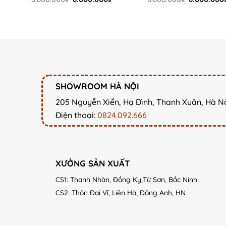
price
price
price
was:
is:
was:
8.800.000₫.
8.000.000₫.
8.800.000₫
SHOWROOM HÀ NỘI
205 Nguyễn Xiển, Hạ Đình, Thanh Xuân, Hà N
Điện thoại:
0824.092.666
XƯỞNG SẢN XUẤT
CS1: Thanh Nhàn, Đồng Kỵ,Từ Sơn, Bắc Ninh
CS2: Thôn Đại Vĩ, Liên Hà, Đông Anh, HN