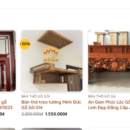
-30%
+
+
BÀN THỜ GỖ SỒI
BÀN THỜ GỖ GỤ
i gỗ
Bàn thờ treo tường Minh Đức
Án Gian Phúc Lộc G
 BTĐ23
Gỗ Sồi S14
Linh Đẹp Đẳng Cấp
Current
Original
Current
00
₫
2.200.000
₫
1.550.000
₫
price
price
price
is:
was:
is:
0₫.
16.000.000₫.
2.200.000₫.
1.550.000₫.