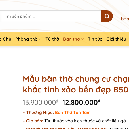
Search
ban
for:
g Chủ
Phòng thờ
Tủ thờ
Bàn thờ
Tin tức
Giới thiệu
Mẫu bàn thờ chung cư ch
khắc tinh xảo bền đẹp B50
Original
Current
13.900.000
₫
12.800.000
₫
price
price
– Thương Hiệu:
Bàn Thờ Tận Tâm
was:
is:
–
Giá bán:
Tùy thuộc vào kích thước và chất liệu gỗ
13.900.000₫.
12.800.0