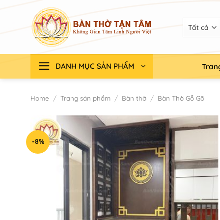
Chuyển
đến
nội
dung
DANH MỤC SẢN PHẨM
Tran
Home
/
Trang sản phẩm
/
Bàn thờ
/
Bàn Thờ Gỗ Gõ
-8%