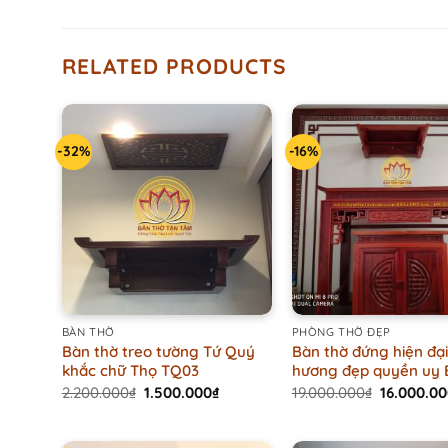
RELATED PRODUCTS
-32%
-16%
+
+
BÀN THỜ
PHÒNG THỜ ĐẸP
Bàn thờ treo tường Tứ Quý
Bàn thờ đứng hiện đạ
khắc chữ Thọ TQ03
hương đẹp quyền uy
Original
Current
Original
2.200.000
₫
1.500.000
₫
19.000.000
₫
16.000.0
price
price
price
was:
is:
was:
2.200.000₫.
1.500.000₫.
19.000.00