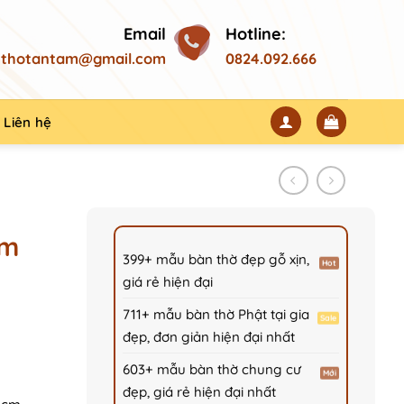
Email
Hotline:
thotantam@gmail.com
0824.092.666
Liên hệ
ạm
399+ mẫu bàn thờ đẹp gỗ xịn,
giá rẻ hiện đại
711+ mẫu bàn thờ Phật tại gia
đẹp, đơn giản hiện đại nhất
603+ mẫu bàn thờ chung cư
00₫.
đẹp, giá rẻ hiện đại nhất