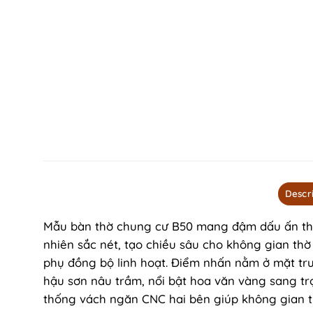
Descr
Mẫu bàn thờ chung cư B50 mang đậm dấu ấn thủ 
nhiên sắc nét, tạo chiều sâu cho không gian thờ c
phụ đồng bộ linh hoạt. Điểm nhấn nằm ở mặt tr
hậu sơn nâu trầm, nổi bật hoa văn vàng sang trọ
thống vách ngăn CNC hai bên giúp không gian t