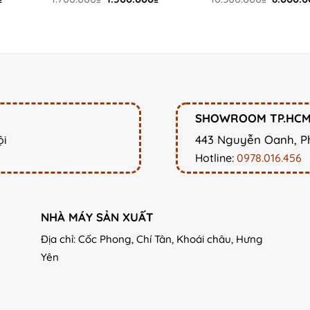
price
price
price
price
is:
was:
is:
was:
.
8.000.000₫.
1.700.000₫.
1.500.000₫.
10.500.
SHOWROOM TP.HC
443 Nguyễn Oanh, P
ội
Hotline:
0978.016.456
NHÀ MÁY SẢN XUẤT
Địa chỉ: Cốc Phong, Chí Tân, Khoái châu, Hưng
Yên