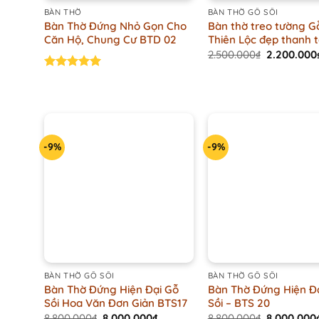
BÀN THỜ
BÀN THỜ GỖ SỒI
Bàn Thờ Đứng Nhỏ Gọn Cho
Bàn thờ treo tường G
Căn Hộ, Chung Cư BTD 02
Thiên Lộc đẹp thanh 
Original
2.500.000
₫
2.200.000
price
was:
Rated
5.00
2.500.000₫
out of 5
-9%
-9%
+
+
BÀN THỜ GỖ SỒI
BÀN THỜ GỖ SỒI
Bàn Thờ Đứng Hiện Đại Gỗ
Bàn Thờ Đứng Hiện Đ
Sồi Hoa Văn Đơn Giản BTS17
Sồi – BTS 20
Original
Current
Original
8.800.000
₫
8.000.000
₫
8.800.000
₫
8.000.000