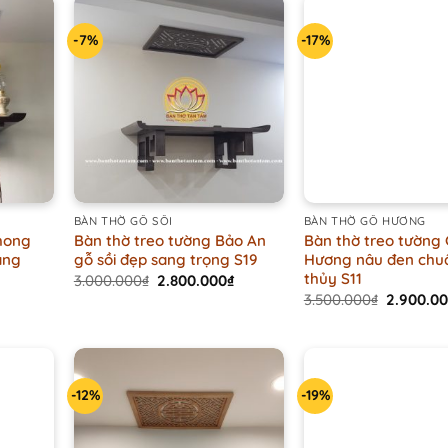
-7%
-17%
+
+
BÀN THỜ GỖ SỒI
BÀN THỜ GỖ HƯƠNG
hong
Bàn thờ treo tường Bảo An
Bàn thờ treo tường
ang
gỗ sồi đẹp sang trọng S19
Hương nâu đen chu
thủy S11
Original
Current
3.000.000
₫
2.800.000
₫
price
price
Current
Original
3.500.000
₫
2.900.0
was:
is:
price
price
3.000.000₫.
2.800.000₫.
is:
was:
1.500.000₫.
3.500.00
-12%
-19%