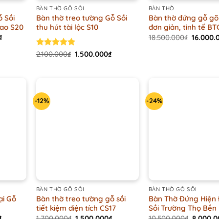
BÀN THỜ GỖ SỒI
BÀN THỜ
ỗ Sồi
Bàn thờ treo tường Gỗ Sồi
Bàn thờ đứng gỗ gõ 
tao S20
thu hút tài lộc S10
đơn giản, tinh tế B
Current
Original
₫
18.500.000
₫
16.000.
price
price
is:
was:
Original
Current
Rated
2.100.000
5.00
₫
1.500.000
₫
.
2.200.000₫.
18.500.0
price
price
out of 5
was:
is:
2.100.000₫.
1.500.000₫.
-12%
-24%
+
+
BÀN THỜ GỖ SỒI
BÀN THỜ GỖ SỒI
ại Gỗ
Bàn thờ treo tường gỗ sồi
Bàn Thờ Đứng Hiện 
tiết kiệm diện tích CS17
Sồi Trường Thọ Bền
Current
Original
Current
Origina
₫
1.700.000
₫
1.500.000
₫
10.500.000
₫
8.000.0