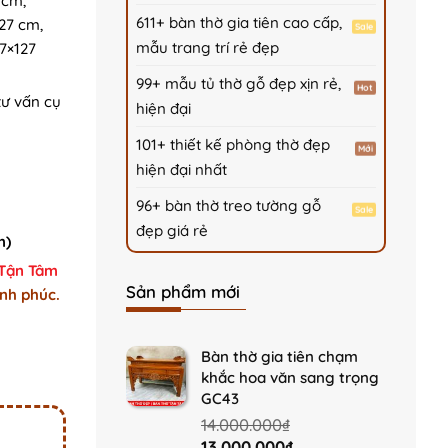
 cm,
611+ bàn thờ gia tiên cao cấp,
127 cm,
mẫu trang trí rẻ đẹp
17×127
99+ mẫu tủ thờ gỗ đẹp xịn rẻ,
tư vấn cụ
hiện đại
101+ thiết kế phòng thờ đẹp
hiện đại nhất
96+ bàn thờ treo tường gỗ
đẹp giá rẻ
m)
 Tận Tâm
Sản phẩm mới
nh phúc.
ẹp B50 quantity
Bàn thờ gia tiên chạm
khắc hoa văn sang trọng
GC43
14.000.000
₫
Original
Current
13.000.000
₫