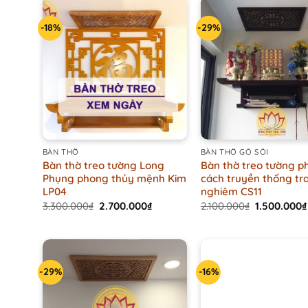
-18%
-29%
+
+
BÀN THỜ
BÀN THỜ GỖ SỒI
Bàn thờ treo tường Long
Bàn thờ treo tường p
Phụng phong thủy mệnh Kim
cách truyền thống tr
LP04
nghiêm CS11
Original
Current
Original
3.300.000
₫
2.700.000
₫
2.100.000
₫
1.500.000
₫
price
price
price
was:
is:
was:
3.300.000₫.
2.700.000₫.
2.100.000₫.
-29%
-16%