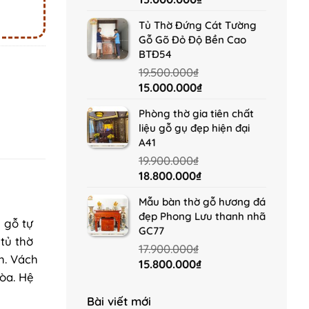
price
price
Tủ Thờ Đứng Cát Tường
was:
is:
Gỗ Gõ Đỏ Độ Bền Cao
14.000.000₫.
13.000.000₫.
BTĐ54
19.500.000
₫
Original
Current
15.000.000
₫
price
price
Phòng thờ gia tiên chất
was:
is:
liệu gỗ gụ đẹp hiện đại
19.500.000₫.
15.000.000₫.
A41
19.900.000
₫
Original
Current
18.800.000
₫
price
price
Mẫu bàn thờ gỗ hương đá
was:
is:
đẹp Phong Lưu thanh nhã
19.900.000₫.
18.800.000₫.
 gỗ tự
GC77
 tủ thờ
17.900.000
₫
h. Vách
Original
Current
15.800.000
₫
òa. Hệ
price
price
was:
is:
Bài viết mới
17.900.000₫.
15.800.000₫.