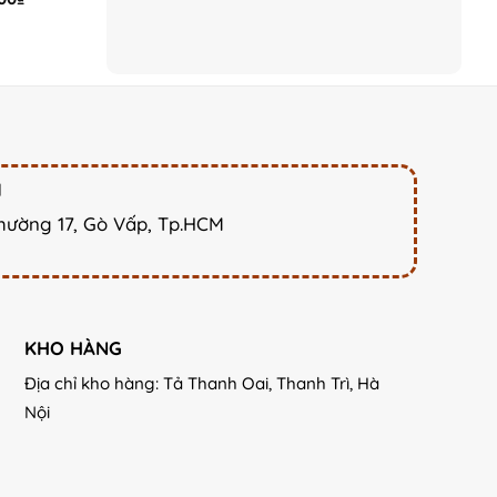
price
is:
000₫.
8.000.000₫.
M
hường 17, Gò Vấp, Tp.HCM
KHO HÀNG
Địa chỉ kho hàng: Tả Thanh Oai, Thanh Trì, Hà
Nội