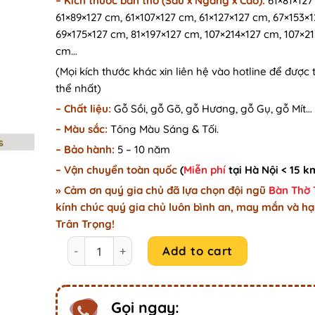
–
Kích thước bàn thờ (Sâu x Ngang x Cao):
61×81×127
61×89×127 cm, 61×107×127 cm, 61×127×127 cm, 67×153×
69×175×127 cm, 81×197×127 cm, 107×214×127 cm, 107×2
cm…
(Mọi kích thước khác xin liên hệ vào hotline để được 
thể nhất)
– Chất liệu:
Gỗ Sồi, gỗ Gõ, gỗ Hương, gỗ Gụ, gỗ Mít…
– Màu sắc:
Tông Màu Sáng & Tối.
– Bảo hành:
5 – 10 năm
– Vận chuyển toàn quốc
(
Miễn phí
tại Hà Nội < 15 k
» Cảm ơn quý gia chủ đã lựa chọn đội ngũ
Bàn Thờ
kính chúc quý gia chủ luôn bình an, may mắn và hạ
Trân Trọng!
Mẫu bàn thờ chung cư chạm khắc tinh xảo bền đ
Add to cart
Gọi ngay: