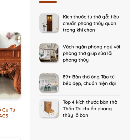
Kích thước tủ thờ gỗ: tiêu
chuẩn phong thủy quan
trọng khi chọn
Vách ngăn phòng ngủ với
phòng thờ giúp sửa lỗi
phong thủy
89+ Bàn thờ ông Táo tủ
bếp đẹp, chuẩn hiện đại
Top 4 kích thước bàn thờ
Thần Tài chuẩn phong
ỗ Gụ Tứ
thủy lỗ ban
 AG3