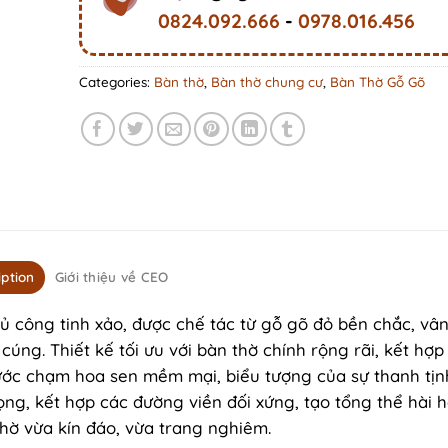
0824.092.666
-
0978.016.456
Categories:
Bàn thờ
,
Bàn thờ chung cư
,
Bàn Thờ Gỗ Gõ
iption
Giới thiệu về CEO
công tinh xảo, được chế tác từ gỗ gõ đỏ bền chắc, vân
úng. Thiết kế tối ưu với bàn thờ chính rộng rãi, kết hợp
ước chạm hoa sen mềm mại, biểu tượng của sự thanh tịn
ng, kết hợp các đường viền đối xứng, tạo tổng thể hài h
hờ vừa kín đáo, vừa trang nghiêm.